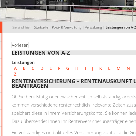
Sie sind hier:
Startseite
|
Politik & Verwaltung
|
Verwaltung
|
Leistungen von A-Z
Vorlesen
LEISTUNGEN VON A-Z
Leistungen
A
B
C
D
E
F
G
H
I
J
K
L
M
N
Z
RENTENVERSICHERUNG - RENTENAUSKUNFT
BEANTRAGEN
Ob Sie berufstätig oder zwischenzeitlich selbstständig, arbei
kommen verschiedene rentenrechtlich- relevante Zeiten zu
speichert diese in Ihrem Versicherungskonto. Sie können jed
Dazu übersendet Ihnen Ihr Rentenversicherungsträger einen
Ein vollständiges und aktuelles Versicherungskonto ist die 