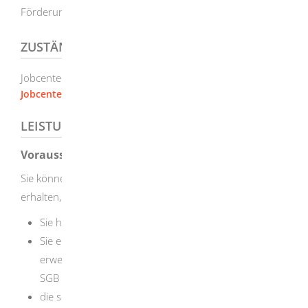
Förderung keinen Rechtsanspruch.
ZUSTÄNDIGE STELLE
Jobcenter
Jobcenter Heidenheim
LEISTUNGSDETAILS
Voraussetzungen
Sie können Leistungen der Freien Förderung SGB II
erhalten, wenn
Sie hierfür einen Antrag stellen.
Sie erwerbsfähige Leistungsberechtigte oder
erwerbsfähiger Leistungsberechtigter im Sinne des
SGB II sind.
die sonstigen gesetzlichen Förderleistungen zur