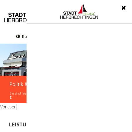
Menü
Kontrast
Leichte Sprache
Gebärdensprache
Politik & Verwaltung
Sie sind hier:
Startseite
|
Politik & Verwaltung
|
Verwaltung
|
Leistungen von A-
Z
Vorlesen
LEISTUNGEN VON A-Z