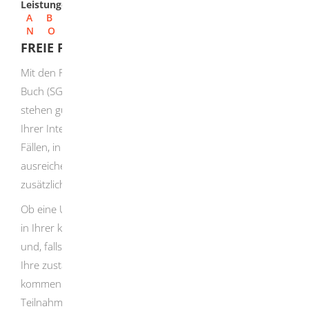
Leistungen
A
B
C
D
E
F
G
H
I
J
K
L
M
N
O
P
Q
R
S
T
U
V
W
X
Y
Z
FREIE FÖRDERUNG SGB II BEANTRAGEN
Mit den Förderleistungen des Sozialgesetzbuch Drittes
Buch (SGB III) und Sozialgesetzbuch Zweites Buch (SGB II)
stehen gute Möglichkeiten offen, wie Ihr Jobcenter Sie bei
Ihrer Integration in Arbeit unterstützen kann. In den
Fällen, in denen diese Fördermöglichkeiten nicht
ausreichen, kann die sogenannte Freie Förderung SGB II
zusätzliche Unterstützung bieten.
Ob eine Unterstützung aus der Freien Förderung SGB II
in Ihrer konkreten Situation notwendig und möglich ist
und, falls ja, wie sie ausgestaltet sein kann, entscheidet
Ihre zuständige Integrationsfachkraft. Grundsätzlich
kommen sowohl finanzielle Leistungen als auch die
Teilnahme an Maßnahmen in Betracht. Sie haben auf die