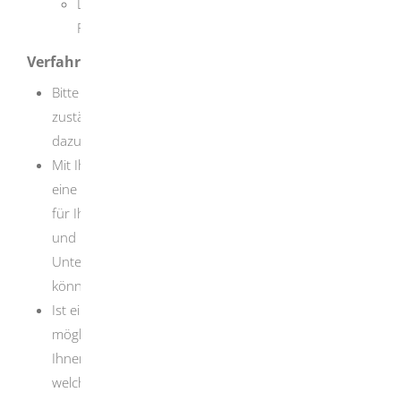
Leistungen der Kranken- oder
Rentenversicherung
Verfahrensablauf
Bitte besprechen Sie Ihren Förderbedarf mit Ihrer
zuständigen Integrationsfachkraft. Vereinbaren Sie
dazu möglichst frühzeitig einen Termin.
Mit Ihrer Integrationsfachkraft besprechen Sie, ob
eine Unterstützung aus der Freien Förderung SGB II
für Ihre Eingliederung in den Arbeitsmarkt notwendig
und möglich ist oder ob zuerst andere
Unterstützungsleistungen zum Einsatz kommen
können.
Ist eine Leistung aus der Freien Förderung SGB II
möglich, bespricht Ihre Integrationsfachkraft mit
Ihnen, wie das weitere Verfahren aussieht und
welche Onlinemöglichkeiten für die Antragstellung