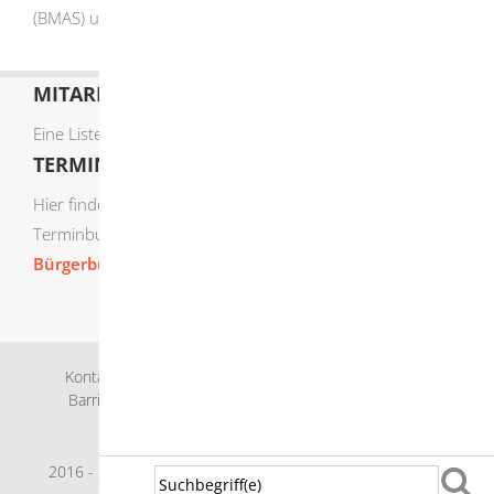
(BMAS) und Wirtschaftsministerium Baden-Württemberg
MITARBEITERLISTE
Eine Liste der Mitarbeiter von A-Z finden Sie
hier
.
TERMIN ONLINE BUCHEN
Hier finden Sie die verfügbaren Sachgebiete zur Online-
Terminbuchung:
Bürgerbüro Termine online buchen
Kontakt
Bankverbindung
Impressum
Datenschutz
Barrierefreiheit
Leichte Sprache
Gebärdensprache
Sitemap
Intranet
2016 - 2026 © Herbrechtingen |
p
owered by
Komm.ONE