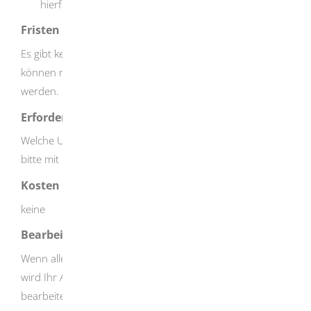
hierfür zur Verfügung stehen.
Fristen
Es gibt keine Frist. Leistungen der Freien Förderung
können nur für die Zeit nach der Antragstellung erbracht
werden.
Erforderliche Unterlagen
Welche Unterlagen konkret erforderlich sind, klären Sie
bitte mit Ihrer zuständigen Integrationsfachkraft.
Kosten
keine
Bearbeitungsdauer
Wenn alle erforderlichen Unterlagen vollständig vorliegen,
wird Ihr Antrag in der Regel innerhalb von wenigen Tagen
bearbeitet.