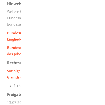
Hinweise
Weitere Hinweise finden Sie auf der Webseite des
Bundesministriums für Arbeit und Soziales und der
Bundesagentur für Arbeit.
Bundesministerium für Arbeit und Soziales -
Eingliederungsleistungen
Bundesagentur für Arbeit - Freie Förderung durch
das Jobcenter
Rechtsgrundlage
Sozialgesetzbuch (SGB) Zweites Buch (II) - Bürgergeld,
Grundsicherung für Arbeitsuchende:
§ 16f Freie Förderung
Freigabevermerk
13.07.2026 Bundesministerium für Arbeit und Soziales