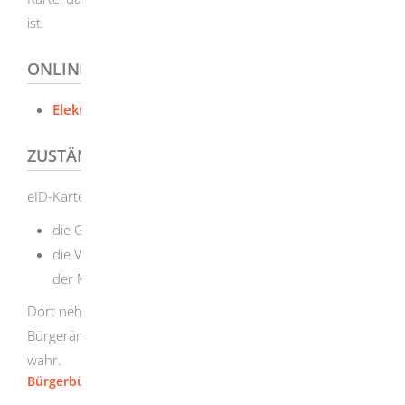
ist.
ONLINEANTRAG UND FORMULARE
Elektronische Wohnsitzanmeldung
ZUSTÄNDIGE STELLE
eID-Karte-Behörden
in Baden-Württemberg sind
:
die Gemeinden als Ortspolizeibehörden
die Verwaltungsgemeinschaften,
welche die Aufgaben
der Meldebehörde erledigen oder erfüllen.
Dort nehmen in der Regel die Bürgerbüros bzw. die
Bürgerämter die Aufgaben einer eID-Karten-Behörde
wahr.
Bürgerbüro [Stadt Herbrechtingen]