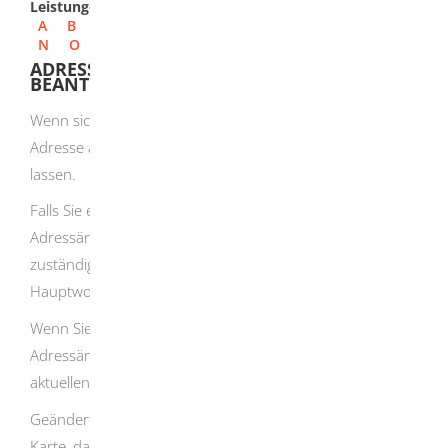
Leistungen
A
B
C
D
E
F
G
H
I
J
K
L
M
N
O
P
Q
R
S
T
U
V
W
X
Y
Z
ADRESSÄNDERUNG AUF DER EID-KARTE
BEANTRAGEN
Wenn sich Ihre Adresse geändert hat, müssen Sie Ihre
Adresse auch auf dem Chip Ihrer eID-Karte ändern
lassen.
Falls Sie einen Hauptwohnsitz haben, müssen Sie für die
Adressänderung auf Ihrer eID-Karte, zu der für Sie
zuständigen eID-Karte-Behörde am Ort Ihres
Hauptwohnsitzes gehen.
Wenn Sie keine Hauptwohnung haben, können Sie die
Adressänderung in der eID-Karte-Behörde an Ihrem
aktuellen Wohnort vornehmen.
Geändert wird Ihre Adresse nur auf dem Chip Ihrer eID-
Karte, da auf der Karte selbst keine Adresse aufgedruckt