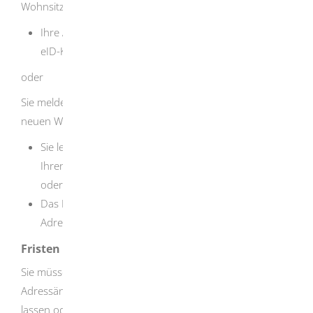
Wohnsitzanmeldung:
Ihre Adresse wird automatisch auf dem Chip Ihrer
eID-Karte geändert.
oder
Sie melden sich persönlich bei der eID-Karte-Behörde am
neuen Wohnort:
Sie legen Ihre aktuelle amtliche Meldebestätigung,
Ihren
anerkannten
und gültigen
ausländischen
Pass
oder Personalausweis
und Ihre gültige eID-Karte vor.
Das Bürgeramt am neuen Wohnort ändert die
Adresse im Chip Ihrer eID-Karte.
Fristen
Sie müssen Ihre Adresse unverzüglich nach der
Adressänderung auf dem Chip Ihrer eID-Karte ändern
lassen oder selbst online ändern.