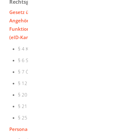
Rechtsgrundlage
Gesetz über eine Karte für Unionsbürger und
Angehörige des Europäischen Wirtschaftsraums mit
Funktion zum elektronischen Identitätsnachweis
(eID-Karte-Gesetz – eIDKG)
§ 4 Kartenmuster; Seriennummer; Chip
§ 6 Sachliche Zuständigkeit
§ 7 Örtliche Zuständigkeit
§ 12 Elektronischer Identitätsausweis
§ 20 Pflichten des Karteninhabers
§ 21 Ungültigkeit
§ 25 Verordnungsermächtigung
Personalausweisverordnung (PauswV)