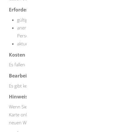
Erforderliche Unterlagen
gültige eID-Karte
anerkannter und gültiger ausländischer Pass oder
Personalausweis
aktuelle amtliche Meldebestätigung
Kosten
Es fallen keine Kosten an.
Bearbeitungsdauer
Es gibt keine gesetzliche Bearbeitungsdauer.
Hinweise
Wenn Sie die Adressänderung auf dem Chip Ihrer eID-
Karte online ändern wollen, müssen Sie gleichzeitig einen
neuen Wohnsitz anmelden.