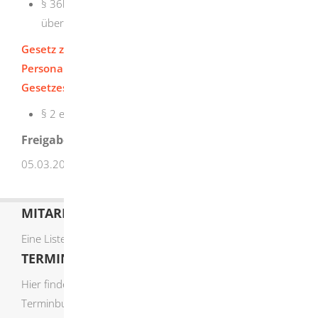
§ 36b Entsprechende Anwendung der Vorschriften
über den Personalausweis
Gesetz zur Ausführung des Paßgesetzes, des
Personalausweisgesetzes und des eID-Karte-
Gesetzes (
PassG/PAuswG BW
)
§ 2
eID-Karte-Behörden
Freigabevermerk
05.03.2026 Innenministerium Baden-Württemberg
MITARBEITERLISTE
Eine Liste der Mitarbeiter von A-Z finden Sie
hier
.
TERMIN ONLINE BUCHEN
Hier finden Sie die verfügbaren Sachgebiete zur Online-
Terminbuchung: