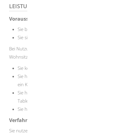
LEISTUNGSDETAILS
Voraussetzungen
Sie besitzen eine gültige eID-Karte.
Sie sind umgezogen.
Bei Nutzung des Online-Dienstes zur elektronischen
Wohnsitzanmeldung (eWA):
Sie kennen Ihre persönliche sechsstellige PIN.
Sie haben ein Smartphone mit NFC-Schnittstelle oder
ein Kartenlesegerät.
Sie haben die AusweisApp auf Ihrem Smartphone,
Tablet oder PC installiert.
Sie haben ein Nutzerkonto
(bspw. der BundID)
.
Verfahrensablauf
Sie nutzen den digitalen Online-Dienst der elektronischen