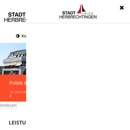
Menü
Kontrast
Leichte Sprache
Gebärdensprache
Politik & Verwaltung
Sie sind hier:
Startseite
|
Politik & Verwaltung
|
Verwaltung
|
Leistungen von A-
Z
Vorlesen
LEISTUNGEN VON A-Z