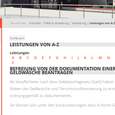
Sie sind hier:
Startseite
|
Politik & Verwaltung
|
Verwaltung
|
Leistungen von A-Z
Vorlesen
LEISTUNGEN VON A-Z
Leistungen
A
B
C
D
E
F
G
H
I
J
K
L
M
N
Z
BEFREIUNG VON DER DOKUMENTATION EINER
GELDWÄSCHE BEANTRAGEN
Als Verpflichteter nach dem Geldwäschegesetz (GwG) haben S
Risiken der Geldwäsche und Terrorismusfinanzierung zu ermit
ordnungsgemäß zu dokumentieren.
Sie können sich unter den Voraussetzungen, dass in Ihrem G