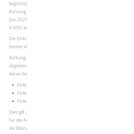
begünstigten Aufwendungen an. Ihr Finanzamt nimmt die
Kürzung auf 80 % und die Begrenzung auf EUR 4.800
(bis 2024: Kürzung auf 2/3 und Begrenzung auf EUR
4.000) automatisch vor.
Die Einkommensteuererklärung übermitteln Sie am
besten elektronisch an das Finanzamt.
Achtung: Sie müssen Ihre Steuererklärung elektronisch
abgeben, wenn Sie folgende Einkünfte erzielen oder
daran beteiligt sind:
Einkünfte aus Gewerbebetrieb,
Einkünfte aus selbstständiger Tätigkeit oder
Einkünfte aus Land- und Forstwirtschaft
Dies gilt unabhängig von der Art der Gewinnermittlung
für die Anlage EÜR (Einnahme-Überschuss-Rechnung),
die Bilanz und die gesamte Einkommensteuererklärung.