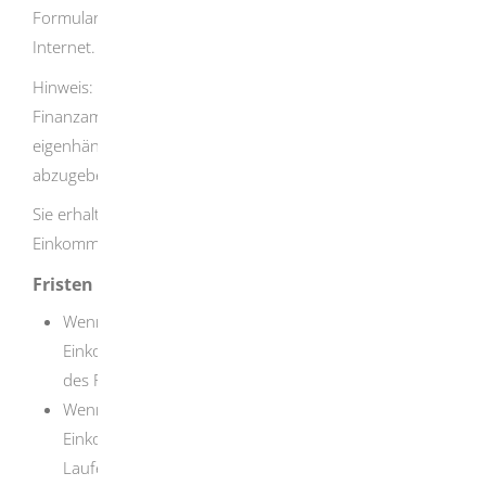
Formulare bekommen Sie bei Ihrem Finanzamt oder im
Internet.
Hinweis: Steuererklärungen per E-Mail nimmt das
Finanzamt nicht an. Sie müssen Ihre Steuererklärung
eigenhändig unterschreiben, um sie fristgerecht
abzugeben.
Sie erhalten einen schriftlichen
Einkommensteuerbescheid per Post.
Fristen
Wenn Sie zur Abgabe einer
Einkommensteuererklärung verpflichtet sind: 31. Juli
des Folgejahres
Wenn Sie nicht zur Abgabe einer
Einkommensteuererklärung verpflichtet sind: im
Laufe der auf das zu veranlagende Steuerjahr