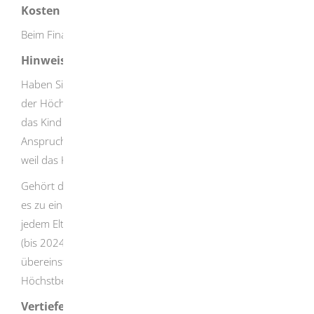
Kosten
Beim Finanzamt entstehen Ihnen keine Kosten.
Hinweise
Haben Sie als Eltern keinen gemeinsamen Haushalt, steht
der Höchstbetrag dem Elternteil zu, zu dessen Haushalt
das Kind gehört. Der andere Elternteil hat keinen
Anspruch auf Förderung von Kinderbetreuungskosten,
weil das Kind nicht zu seinem Haushalt gehört.
Gehört das Kind zum Haushalt beider Elternteile, kommt
es zu einer Halbteilung des Höchstbetrags, das heißt,
jedem Elternteil steht ein Höchstbetrag von EUR 2.400
(bis 2024: EUR 2.000) zu, es sei denn, sie beantragen
übereinstimmend eine andere Aufteilung des
Höchstbetrags.
Vertiefende Informationen