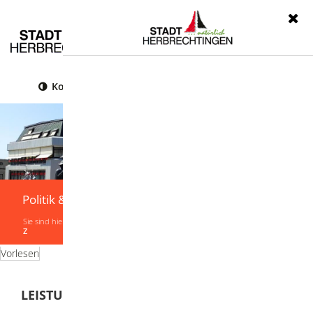
Menü
Kontrast
Leichte Sprache
Gebärdensprache
Politik & Verwaltung
Sie sind hier:
Startseite
|
Politik & Verwaltung
|
Verwaltung
|
Leistungen von A-
Z
Vorlesen
LEISTUNGEN VON A-Z