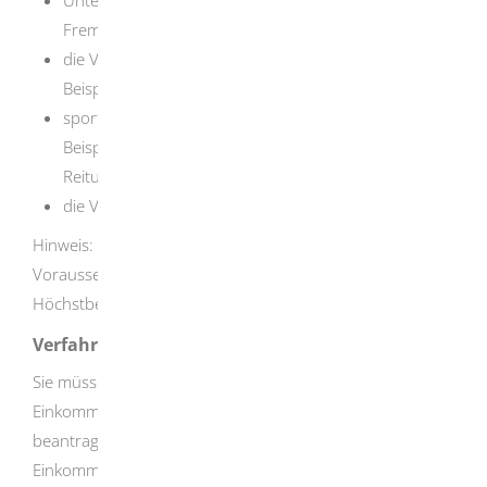
Fremdsprachenunterricht,
die Vermittlung besonderer Fähigkeiten wie zum
Beispiel Computerkurse oder Musikunterricht,
sportliche und andere Freizeitbetätigungen wie zum
Beispiel Mitgliedschaft in Sportvereinen, Tennis- oder
Reitunterricht,
die Verpflegung oder Fahrtkosten des Kindes.
Hinweis: Schulgeld können Sie unter anderen
Voraussetzungen im Rahmen eines eigenen
Höchstbetrages ebenfalls steuerlich geltend machen.
Verfahrensablauf
Sie müssen die Förderung in Ihrer
Einkommensteuererklärung auf der Anlage Kind
beantragen. Geben Sie in Ihrer
Einkommensteuererklärung bitte die gesamten