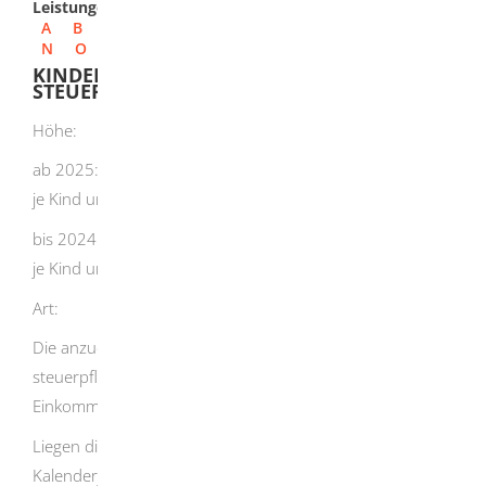
Leistungen
A
B
C
D
E
F
G
H
I
J
K
L
M
N
O
P
Q
R
S
T
U
V
W
X
Y
Z
KINDERBETREUUNGSKOSTEN -
STEUERLICHE FÖRDERUNG BEANTRAGEN
Höhe:
ab 2025: 80 % der Aufwendungen, höchstens EUR 4.800
je Kind und Kalenderjahr.
bis 2024: 2/3 der Aufwendungen, höchstens EUR 4.000
je Kind und Kalenderjahr.
Art:
Die anzuerkennenden Aufwendungen mindern Ihr
steuerpflichtiges Einkommen im
Einkommensteuerbescheid.
Liegen die Voraussetzungen nur für einen Teil des
Kalenderjahres vor, sind nur 80 % (bis 2024: 2/3) der in