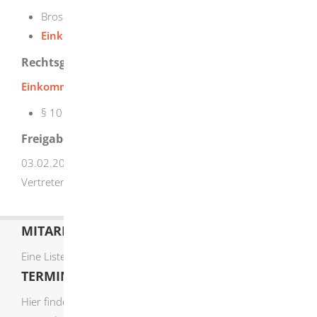
Broschüre "
Steuertipps für Familien
"
Einkommensteuer - Erklärung abgeben
Rechtsgrundlage
Einkommensteuergesetz (EStG)
:
§ 10 Absatz 1 Nummer 5
Sonderausgaben
Freigabevermerk
03.02.2025
Oberfinanzdirektion Baden-Württemberg als
Vertreterin des Finanzministeriums
MITARBEITERLISTE
Eine Liste der Mitarbeiter von A-Z finden Sie
hier
.
TERMIN ONLINE BUCHEN
Hier finden Sie die verfügbaren Sachgebiete zur Online-