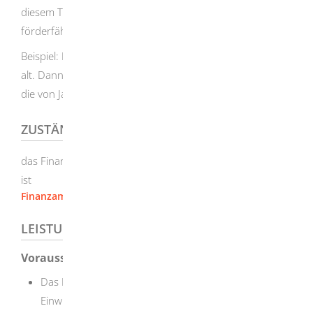
diesem Teil des Kalenderjahres angefallenen Kosten
förderfähig, maximal EUR 4.800 (bis 2024: EUR 4.000).
Beispiel: Das Kind wird im Juli des Kalenderjahres 14 Jahre
alt. Dann erkennt die zuständige Stelle nur die Kosten an,
die von Januar bis Juli entstanden sind.
ZUSTÄNDIGE STELLE
das Finanzamt, das für Ihre Einkommensteuer zuständig
ist
Finanzamt Heidenheim
LEISTUNGSDETAILS
Voraussetzungen
Das Kind lebt in Ihrer Wohnung oder ist mit Ihrer
Einwilligung vorübergehend auswärts untergebracht,