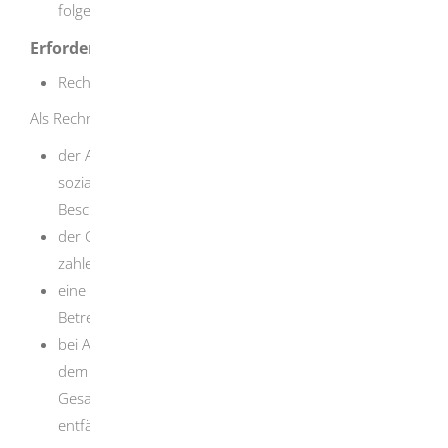
folgenden vier Jahre
Erforderliche Unterlagen
Rechnung
Als Rechnung gelten auch:
der Arbeitsvertrag bei einem
sozialversicherungspflichtigen
Beschäftigungsverhältnis oder einem Minijob
der Gebührenbescheid, zum Beispiel über die zu
zahlenden Kindergartengebühren
eine Quittung, etwa über Nebenkosten zur
Betreuung
bei Au-pair-Verhältnissen der Au-pair-Vertrag, aus
dem ersichtlich ist, welcher Anteil der
Gesamtaufwendungen auf die Kinderbetreuung
entfällt