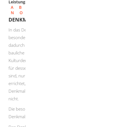
Leistungen
A
B
C
D
E
F
G
H
I
J
K
L
M
N
O
P
Q
R
S
T
U
V
W
X
Y
Z
DENKMALBUCH - DENKMAL AUFNEHMEN
In das Denkmalbuch werden Kulturdenkmale von
besonderer Bedeutung eingetragen. Sie erhalten
dadurch einen besonderen Schutz.
Beispielsweise dürfen
bauliche Anlagen in der Umgebung eines eingetragenen
Kulturdenkmals von besonderer Bedeutung, soweit sie
für dessen Erscheinungsbild von erheblicher Bedeutung
sind, nur mit Genehmigung der Denkmalschutzbehörde
errichtet, verändert oder beseitigt werden. Bei in der
Denkmalliste verzeichneten Kulturdenkmalen gilt das
nicht.
Die besondere Bedeutung eines Kulturdenkmals stellt die
Denkmalschutzbehörde fest.
Das Denkmalbuch enthält die folgenden Angaben: