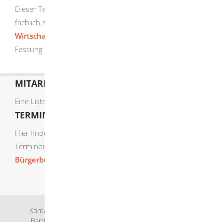
Dieser Text entstand in enger Zusammenarbeit mit den
fachlich zuständigen Stellen. Das
Wirtschaftsministerium
hat dessen ausführliche
Fassung am 03.02.2020 freigegeben.
MITARBEITERLISTE
Eine Liste der Mitarbeiter von A-Z finden Sie
hier
.
TERMIN ONLINE BUCHEN
Hier finden Sie die verfügbaren Sachgebiete zur Online-
Terminbuchung:
Bürgerbüro Termine online buchen
Kontakt
Bankverbindung
Impressum
Datenschutz
Barrierefreiheit
Leichte Sprache
Gebärdensprache