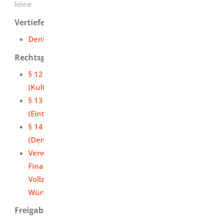
keine
Vertiefende Informationen
Denkmalliste
Rechtsgrundlage
§ 12 Denkmalschutzgesetz (DSchG)
(Kulturdenkmale von besonderer Bedeutung)
§ 13 Denkmalschutzgesetz (DSchG)
(Eintragungsverfahren)
§ 14 Denkmalschutzgesetz (DSchG)
(Denkmalbuch)
Verwaltungsvorschrift des Ministeriums für
Finanzen und Wirtschaft für das Verfahren zum
Vollzug des Denkmalschutzgesetzes für Baden-
Württemberg (VwV Vollzug DSchG)
Freigabevermerk