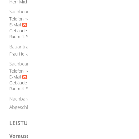
Herr
Michael
Bruch
Sachbearbeiter im Fachbereich Bau
Telefon
+49 (73
24) 9
55
16
06
E-Mail
m.bruch@herbrechtingen.de
Gebäude
Rathaus Herbrechtingen
Raum
4. Stock, Zimmer 41
Bauanträge, Bauverständiger, Gutachterausschuss
Frau
Heike
Elsenhans
Sachbearbeiterin im Fachbereich Bau
Telefon
+49 (73
24) 9
55
16
07
E-Mail
h.elsenhans@herbrechtingen.de
Gebäude
Rathaus Herbrechtingen
Raum
4. Stock, Zimmer 41
Nachbaranhörung, Grundstücksteilung,
Abgeschlossenheitsbescheinigung
LEISTUNGSDETAILS
Voraussetzungen