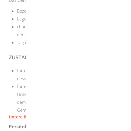
Bezeichnung des Kulturdenkmals
Lage
charakteristische Merkmale (warum das Objekt
denkmalwürdig ist)
Tag der Eintragung
ZUSTÄNDIGE STELLE
für die Eintragung: das Regierungspräsidium, in
dessen Bezirk das Kulturdenkmal liegt
für eine Beratung: die untere Denkmalschutzbehörde
Untere Denkmalschutzbehörde ist, je nach Ort, in
dem das Kulturdenkmal liegt, die
Gemeindeverwaltung oder das Landratsamt.
Untere Baurechtsbehörde [Stadt Herbrechtingen]
Persönlicher Kontakt