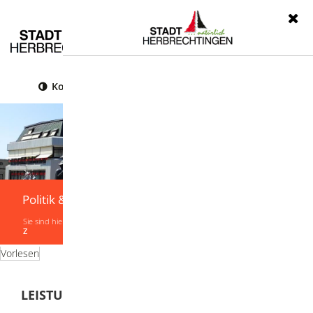
Menü
Kontrast
Leichte Sprache
Gebärdensprache
Politik & Verwaltung
Sie sind hier:
Startseite
|
Politik & Verwaltung
|
Verwaltung
|
Leistungen von A-
Z
Vorlesen
LEISTUNGEN VON A-Z