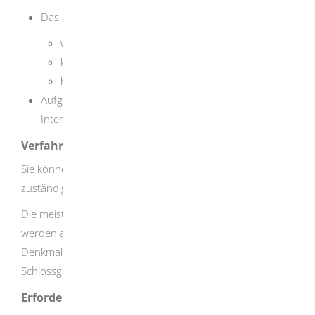
Das Kulturdenkmal hat eine besondere
wissenschaftliche,
künstlerische oder
heimatgeschichtliche Bedeutung
Aufgrund dieser Bedeutung besteht ein öffentliches
Interesse an seiner Erhaltung.
Verfahrensablauf
Sie können die Eintragung eines Kulturdenkmals bei der
zuständigen Stelle schriftlich anregen.
Die meisten Kulturdenkmale von besonderer Bedeutung
werden auf Veranlassung staatlicher Stellen in das
Denkmalbuch eingetragen (z.B. Burgen, Schlösser,
Schlossgärten und Kirchen und historische Friedhöfe).
Erforderliche Unterlagen