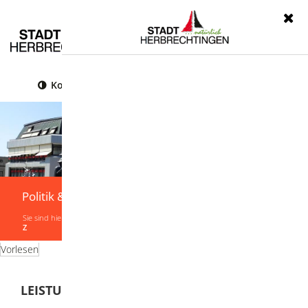
Menü
Kontrast
Leichte Sprache
Gebärdensprache
Politik & Verwaltung
Sie sind hier:
Startseite
|
Politik & Verwaltung
|
Verwaltung
|
Leistungen von A-
Z
Vorlesen
LEISTUNGEN VON A-Z