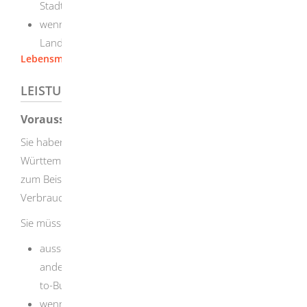
Stadtverwaltung
wenn Sie in einem Landkreis wohnen: das
Landratsamt
Lebensmittelüberwachung [Landratsamt Heidenheim]
LEISTUNGSDETAILS
Voraussetzungen
Sie haben ein Unternehmen mit Firmensitz in Baden-
Württemberg, das Tabakerzeugnisse über Fernabsatz wie
zum Beispiel im Internet, an Verbraucherinnen und
Verbraucher in andere Mitgliedstaaten der EU abgibt.
Sie müssen sich nicht registrieren lassen, wenn Sie
ausschließlich grenzüberschreitenden Fernabsatz mit
anderen Wirtschaftsbeteiligten betreiben (Business-
to-Business-Handel) oder
wenn Sie in Baden-Württemberg ansässig sind und