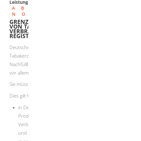
Leistungen
A
B
C
D
E
F
G
H
I
J
K
L
M
N
O
P
Q
R
S
T
U
V
W
X
Y
Z
GRENZÜBERSCHREITENDER FERNABSATZ
VON TABAKERZEUGNISSEN AN
VERBRAUCHER - ALS INLÄNDER
REGISTRIEREN
Deutsche wie ausländische Unternehmen verkaufen
Tabakerzeugnisse und elektronische Zigaretten oder
Nachfüllbehälter an Verbraucherinnen und Verbraucher
vor allem über das Internet.
Sie müssen Ihr Unternehmen dafür registrieren lassen.
Dies gilt für:
in Deutschland ansässige Unternehmen, die solche
Produkte im Fernabsatz an Verbraucherinnen und
Verbraucher in anderen EU-Mitgliedstaaten anbieten
und