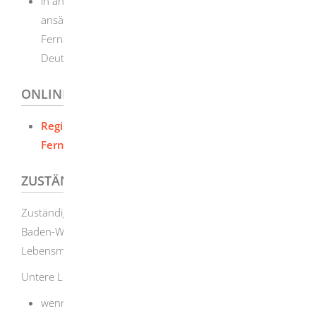
in anderen EU-Mitgliedstaaten oder in Drittstaaten
ansässige Unternehmen, die solche Produkte im
Fernabsatz an Verbraucherinnen und Verbraucher in
Deutschland anbieten.
ONLINEANTRAG UND FORMULARE
Registrierung grenzüberschreitender
Fernabsatz
ZUSTÄNDIGE STELLE
Zuständige Stelle für Unternehmen mit Firmensitz in
Baden-Württemberg ist die untere
Lebensmittelüberwachungsbehörde.
Untere Lebensmittelüberwachungsbehörde ist,
wenn Sie in einem Stadtkreis wohnen: die