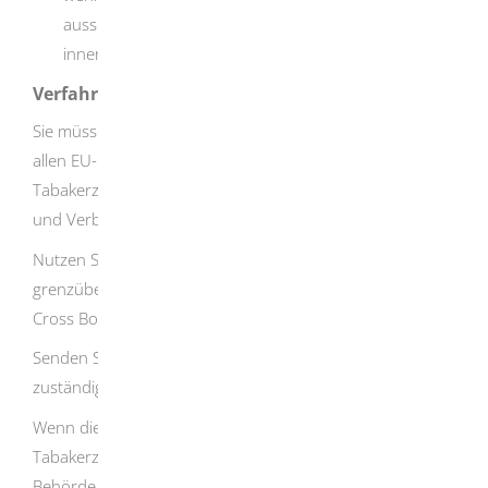
ausschließlich Verbraucherinnen und Verbraucher
innerhalb Deutschlands beliefern.
Verfahrensablauf
Sie müssen die Registrierung an Ihrem Firmensitz und in
allen EU-Mitgliedstaaten beantragen, in denen Sie
Tabakerzeugnisse im Fernabsatz an Verbraucherinnen
und Verbraucher anbieten.
Nutzen Sie das Formular zur Registrierung
grenzüberschreitender Fernabsatz / Registration Form
Cross Border Distance sale.
Senden Sie es ausgefüllt an die in Baden-Württemberg
zuständige Behörde.
Wenn die Voraussetzungen gemäß § 22
Tabakerzeugnisgesetz vorliegen, bestätigt die zuständige
Behörde Ihnen die Registrierung.