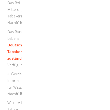
Das BVL gibt hier auch Hinweise zur gesetzlichen
Mitteilungspflicht über Zusatzstoffe bei
Tabakerzeugnissen, elektronischen Zigaretten sowie
Nachfüllbehältern.
Das Bundesamt für Verbraucherschutz und
Lebensmittelsicherheit (BVL) stellt eine
Liste aller in
Deutschland für die Überwachung von
Tabakerzeugnissen und verwandten Erzeugnissen
zuständigen Behörden
auf seiner Internetseite zur
Verfügung.
Außerdem können Sie auf dem
Verbraucherportal-BW
Informationen zum Tabakrecht sowie zwei Merkblätter
für Wasserpfeifentabak und für E-Zigaretten und
Nachfüllflüssigkeiten erhalten.
Weitere Informationen über die amtliche
Tabaküberwachung in Baden-Württemberg erhalten Sie