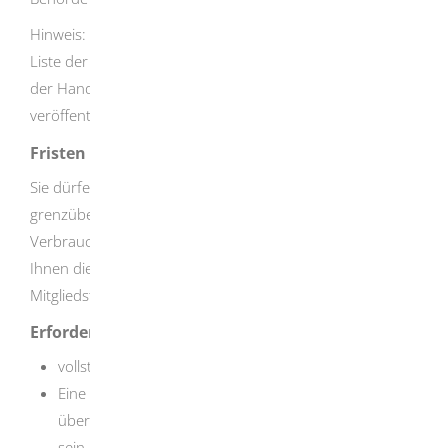
Hinweis: Beachten Sie, dass die zuständige Behörde eine
Liste der von ihr registrierten Unternehmen einschließlich
der Handelsnamen und der Internetadressen
veröffentlichen muss.
Fristen
Sie dürfen relevante Produkte über
grenzüberschreitenden Fernabsatz erst an
Verbraucherinnen und Verbraucher liefern, nachdem
Ihnen die zuständige Behörde des jeweiligen
Mitgliedstaates die Registrierung bestätigt hat.
Erforderliche Unterlagen
vollständig ausgefülltes Registrierungsformular
Eine Beschreibung beziehungsweise ein Nachweis
über das Altersprüfungssystem muss vorhanden
sein. In Deutschland ist gemäß § 10 des