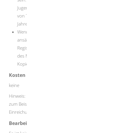
Jugendschutzgesetzes der Verkauf und die Abgabe
von Tabakwaren und Alkohol an Personen unter 18
Jahren verboten.
Wenn Ihre Firma in einem anderen EU-Mitgliedstaat
ansässig ist und dort schon eine
Registrierungsbestätigung der zuständigen Behörde
des Mitgliedstaates erhalten hat, müssen Sie eine
Kopie der Registrierung diesem Antrag beifügen.
Kosten
keine
Hinweis: Die Behörde erstattet Ihnen nicht die Kosten wie
zum Beispiel Portogebühren, die Ihnen für die
Einreichung des Antrags entstehen.
Bearbeitungsdauer