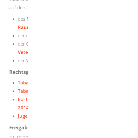
auf den Internetseiten
des
Ministeriums für Ernährung, Ländlichen
Raum und Verbraucherschutz
,
dem
Verbraucherportal Baden-Württemberg
der
Chemischen und
Veterinäruntersuchungsämter
und
der
Veterinärämter in Baden-Württemberg
.
Rechtsgrundlage
Tabakerzeugnisgesetz
Tabakerzeugnisverordnung
EU-Tabakproduktrichtlinie (Richtlinie
2014/40/EU)
Jugendschutzgesetz
Freigabevermerk
21.10.2025 Ministerium für Ernährung, Ländlichen Raum