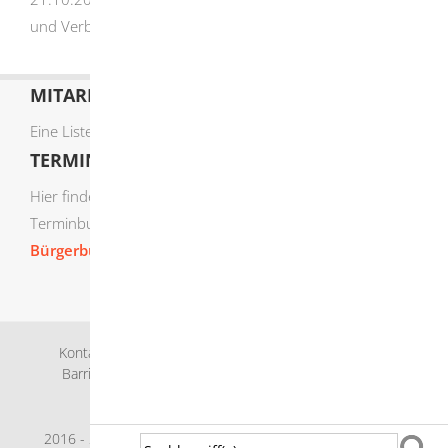
und Verbraucherschutz Baden-Württemberg
MITARBEITERLISTE
Eine Liste der Mitarbeiter von A-Z finden Sie
hier
.
TERMIN ONLINE BUCHEN
Hier finden Sie die verfügbaren Sachgebiete zur Online-
Terminbuchung:
Bürgerbüro Termine online buchen
Kontakt
Bankverbindung
Impressum
Datenschutz
Barrierefreiheit
Leichte Sprache
Gebärdensprache
Sitemap
Intranet
2016 - 2026 © Herbrechtingen |
p
owered by
Komm.ONE