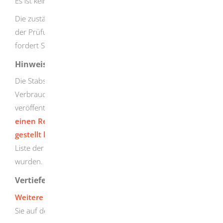
Es ist keine Bearbeitungsdauer festgelegt.
Die zuständige Behörde bestätigt Ihnen nach Abschluss
der Prüfung des Formulars die Registrierung. Oder sie
fordert Sie auf, fehlende Angaben nachzuliefern.
Hinweise
Die Stabstelle
Tiergesundheit, Tierschutz und
Verbraucherschutz
im Regierungspräsidium Tübingen
veröffentlicht eine
Übersicht über alle Firmen, die
einen Registrierungsantrag in Baden-Württemberg
gestellt haben
und bis zum genannten Zeitpunkt in die
Liste der registrierten Unternehmen aufgenommen
wurden.
Vertiefende Informationen
Weitere Informationen über das Tabakrecht
erhalten
Sie auf der Internetseite des BVL.