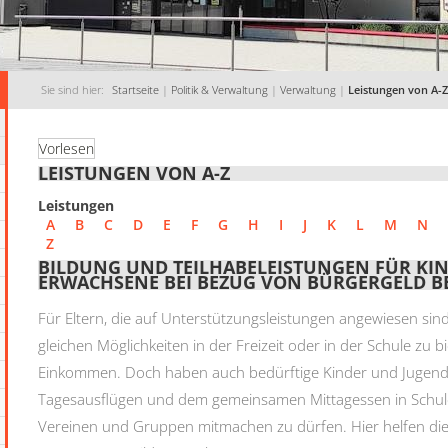
Sie sind hier:
Startseite
|
Politik & Verwaltung
|
Verwaltung
|
Leistungen von A-Z
Vorlesen
LEISTUNGEN VON A-Z
Leistungen
A
B
C
D
E
F
G
H
I
J
K
L
M
N
Z
BILDUNG UND TEILHABELEISTUNGEN FÜR KIN
ERWACHSENE BEI BEZUG VON BÜRGERGELD 
Für Eltern, die auf Unterstützungsleistungen angewiesen sind, i
gleichen Möglichkeiten in der Freizeit oder in der Schule zu 
Einkommen. Doch haben auch bedürftige Kinder und Jugendl
Tagesausflügen und dem gemeinsamen Mittagessen in Schule u
Vereinen und Gruppen mitmachen zu dürfen. Hier helfen die