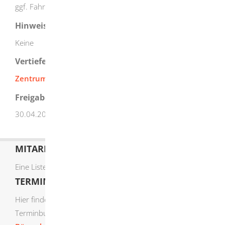
ggf. Fahrkosten zur Praktikumsstelle
Hinweise
Keine
Vertiefende Informationen
Zentrum für Schulqualität und Lehrerbildung (ZSL)
Freigabevermerk
30.04.2024 Kultusministerium Baden-Württemberg
MITARBEITERLISTE
Eine Liste der Mitarbeiter von A-Z finden Sie
hier
.
TERMIN ONLINE BUCHEN
Hier finden Sie die verfügbaren Sachgebiete zur Online-
Terminbuchung: