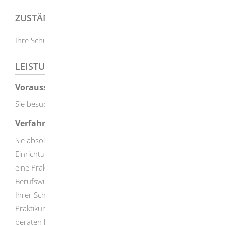
ZUSTÄNDIGE STELLE
Ihre Schule
LEISTUNGSDETAILS
Voraussetzungen
Sie besuchen die 9. oder 10. Klasse eines Gymnasiums.
Verfahrensablauf
Sie absolvieren ein Praktikum in Unternehmen, Behörden,
Einrichtungen oder Hochschulen. Dafür suchen Sie sich
eine Praktikumsstelle, die Ihren Interessen und
Berufswünschen entspricht. Im Vorfeld erhalten Sie von
Ihrer Schule Informationen zur Durchführung des BOGY-
Praktikums – wie z. B. den Zeitraum – und können sich
beraten lassen. Nehmen Sie dann Kontakt mit der