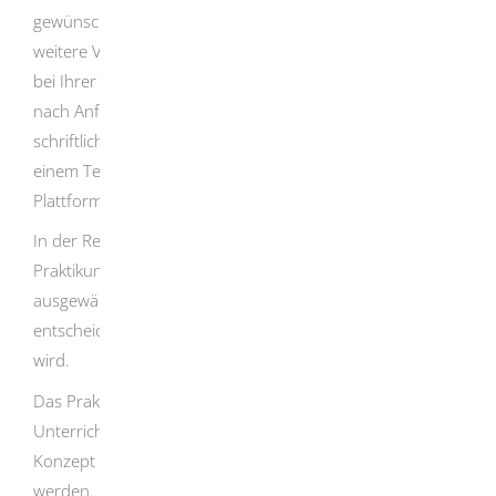
gewünschten Praktikumsstelle auf und sprechen Sie die
weitere Vorgehensweise ab. Das Bewerbungsverfahren
bei Ihrer Praktikumsstelle kann unterschiedlich sein. Je
nach Anforderung bewerben Sie sich mit einer
schriftlichen Bewerbung, einer Online-Bewerbung oder
einem Telefonat. Teilweise gibt es auch Online-
Plattformen zur Vermittlung von Praktikumsplätzen.
In der Regel teilen Sie Ihrer Schule nach Zusage durch die
Praktikumsstelle anhand eines Rückmeldebogens den
ausgewählten Praktikumsplatz mit und Ihre Schule
entscheidet dann, ob die Praktikumsstelle genehmigt
wird.
Das Praktikum dauert in der Regel eine
Unterrichtswoche. Die Praktikumswoche kann je nach
Konzept der Schule durch Praktikums-Einzeltage ergänzt
werden.