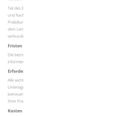
Teil des BOGY-Praktikums ist auch eine schulische Vor-
und Nachbereitung z. B. in Form eines
Praktikumsberichts. So wird das Lernen in der Schule mit
dem Lernen und Arbeiten in der Praktikumsstelle
verbunden.
Fristen
Die betreuende Lehrkraft bzw. die Praktikumsstelle
informiert Sie hierüber.
Erforderliche Unterlagen
Alle wichtigen Informationen und die notwendigen
Unterlagen dazu erhalten Sie in Ihrer Schule von Ihrer
betreuenden Lehrkraft bzw. von der Ansprechperson an
Ihrer Praktikumsstelle.
Kosten