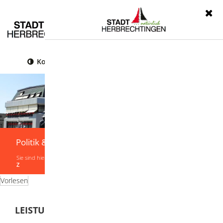
Menü
Kontrast
Leichte Sprache
Gebärdensprache
Politik & Verwaltung
Sie sind hier:
Startseite
|
Politik & Verwaltung
|
Verwaltung
|
Leistungen von A-
Z
Vorlesen
LEISTUNGEN VON A-Z