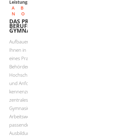
Leistungen
A
B
C
D
E
F
G
H
I
J
K
L
M
N
O
P
Q
R
S
T
U
V
W
X
Y
Z
DAS PRAKTIKUM IM RAHMEN DER
BERUFLICHEN ORIENTIERUNG AM
GYMNASIUM ABSOLVIEREN (BOGY)
Aufbauend auf Praxiserfahrungen ab Klasse 5 wird es
Ihnen in den Klassen 9 und 10 ermöglicht, im Rahmen
eines Praktikums Erfahrungen in Unternehmen,
Behörden und Einrichtungen sowie in Einrichtungen oder
Hochschulen zu sammeln und die vielfältigen Tätigkeiten
und Anforderungen im jeweiligen Berufs- und Studienfeld
kennenzulernen. Das BOGY-Praktikum ist somit ein
zentrales Element der Beruflichen Orientierung am
Gymnasium. Es soll Ihnen helfen, Erfahrungen in der
Arbeitswelt zu sammeln und frühzeitig das zu Ihnen
passende Studium oder den zu Ihnen passenden
Ausbildungsberuf zu finden.