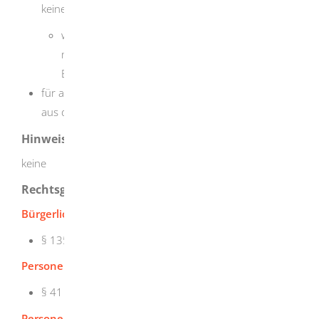
keine
wird die Bescheinigung nicht im Zusammenhang
mit der Entgegennahme einer namensrechtlichen
Erklärung ausgestellt: EUR 20,00
für aktuelle Urkunden oder beglaubigte Ausdrucke
aus dem Personenstandsregister: je EUR 20,00
Hinweise
keine
Rechtsgrundlage
Bürgerliches Gesetzbuch - BGB:
§ 1355 Ehename
Personenstandsgesetz - PStG:
§ 41 Erklärungen zur Namensführung von Ehegatten
Personenstandsverordnung - PStV: