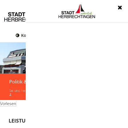
Menü
Kontrast
Leichte Sprache
Gebärdensprache
Politik & Verwaltung
Sie sind hier:
Startseite
|
Politik & Verwaltung
|
Verwaltung
|
Leistungen von A-
Z
Vorlesen
LEISTUNGEN VON A-Z