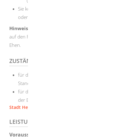
(zum Beispiel Müller-Huber).
Sie können einen während der Ehe vorangestellten
oder angefügten Begleitnamen ablegen.
Hinweis:
Die Namensänderung hat keine Auswirkung
auf den Familiennamen von Kindern aus geschiedenen
Ehen.
ZUSTÄNDIGE STELLE
für die Entgegennahme der Erklärung: jedes
Standesamt
für die Eintragung im Eheregister: das Standesamt
der Eheschließung
Stadt Herbrechtingen
LEISTUNGSDETAILS
Voraussetzungen