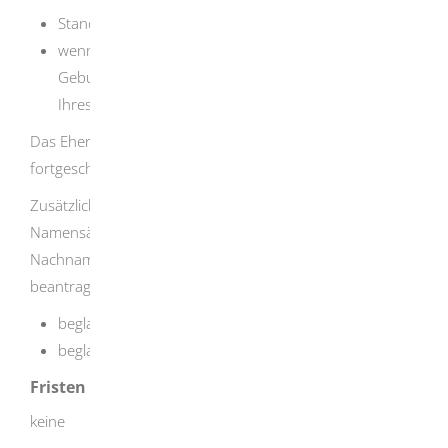
Standesamt der Eheschließung
wenn sich die Namensänderung auch auf den
Geburtsnamen erstreckt, auch an das Standesamt
Ihres Geburtsortes
Das Eheregister sowie das Geburtenregister werden
fortgeschrieben.
Zusätzlich zur kostenlosen Bescheinigung über die
Namensänderung können Sie als Nachweis Ihres neuen
Nachnamens folgende kostenpflichtige Dokumente
beantragen:
beglaubigter Ausdruck aus dem Geburtenregister
beglaubigter Ausdruck aus dem Eheregister
Fristen
keine