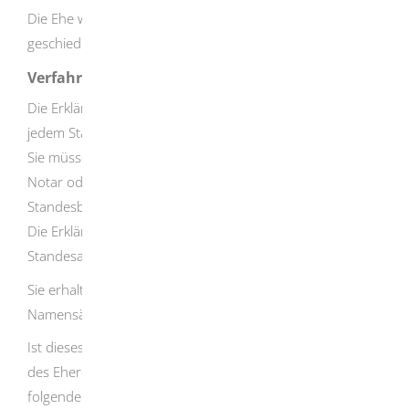
Die Ehe wurde durch ein rechtskräftiges Urteil
geschieden.
Verfahrensablauf
Die Erklärung über die Namensänderung können Sie bei
jedem Standesamt abgeben.
Sie müssen sie entweder von einer Notarin oder einem
Notar oder von einer Standesbeamtin oder einem
Standesbeamten beglaubigen lassen.
Die Erklärung wird wirksam, sobald sie beim zuständigen
Standesamt eintrifft.
Sie erhalten eine Bescheinigung über die
Namensänderung.
Ist dieses Standesamt nicht gleichzeitig für die Führung
des Eheregisters zuständig, leitet es Ihre Erklärung an
folgende Stellen weiter: