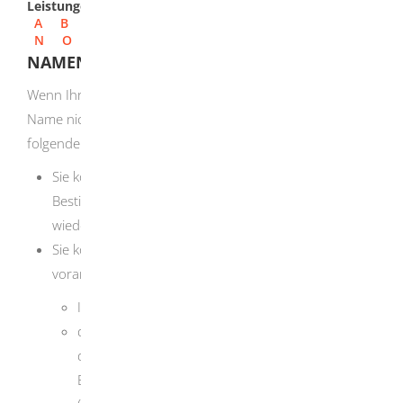
Leistungen
A
B
C
D
E
F
G
H
I
J
K
L
M
N
O
P
Q
R
S
T
U
V
W
X
Y
Z
NAMEN NACH DER SCHEIDUNG ÄNDERN
Wenn Ihr Geburtsname oder vor der Ehe geführter
Name nicht Familienname oder Ehename war, haben Sie
folgende Möglichkeiten:
Sie können Ihren Geburtsnamen oder den bis zur
Bestimmung des Ehenamens geführten Namen
wieder annehmen.
Sie können dem Ehenamen folgende Namen
voranstellen oder anfügen:
Ihren Geburtsnamen oder
den zur Zeit der Erklärung über die Bestimmung
des Ehenamens geführten Namen
Erlaubt sind höchstens zweigliedrige Namen