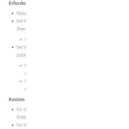
Erforderliche Unterlagen
Reisepass oder Personalausweis
bei Vorsprache bei dem Standesamt, welches das
Eheregister führt: zusätzlich
rechtskräftiges Scheidungsurteil
bei Vorsprache bei einem anderen Standesamt:
zusätzlich
beglaubigter Ausdruck aus dem Eheregister und
das rechtskräftige Scheidungsurteil oder
beglaubigter Ausdruck aus dem Eheregister mit
eingetragener Scheidung
Kosten
für die Beglaubigung oder Beurkundung einer
Erklärung zur Namensführung: EUR 40,00
für die Bescheinigung über die Namensänderung: