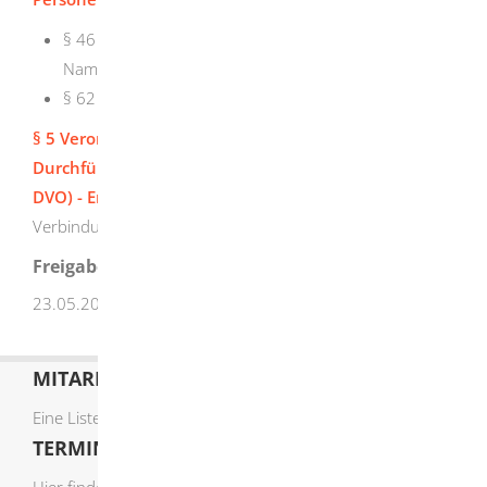
§ 46 Bescheinigung über Erklärungen zur
Namensführung
§ 62 Besonderheiten bei Mitteilungen
§ 5 Verordnung des Innenministeriums zur
Durchführung des Personenstandsgesetzes (PStG-
DVO) - Erhebung von Gebühren und Auslagen
in
Verbindung mit
Anlage 1 - Gebührenverzeichnis
Freigabevermerk
23.05.2024 Innenministerium Baden-Württemberg
MITARBEITERLISTE
Eine Liste der Mitarbeiter von A-Z finden Sie
hier
.
TERMIN ONLINE BUCHEN