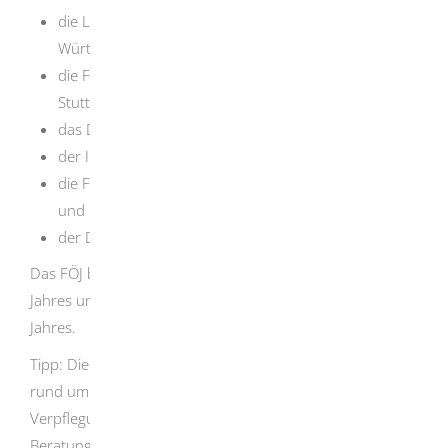
d
ie Landeszentrale für politische Bildung Baden-
Württemberg (LpB),
die Freiwilligendienste in der Diözese Rottenburg-
Stuttgart gGmbH (DRS),
das Diakonische Werk Württemberg,
der Internationale Bund (IB) e.V. - Freiwilligendienste ,
die Freunde der Erziehungskunst Rudolf Steiners e.V.
und
der DRK-Landesverband Badisches Rotes Kreuz e.V.
Das FÖJ beginnt in der Regel am 1. September eines
Jahres und endet am 31. August des darauffolgenden
Jahres.
Tipp:
Die Träger des FÖJ bieten wichtige Informationen
rund um das Thema Taschengeld, Unterkunft und
Verpflegung online, in persönlichen oder telefonischen
Berat
ungsgesprächen an.