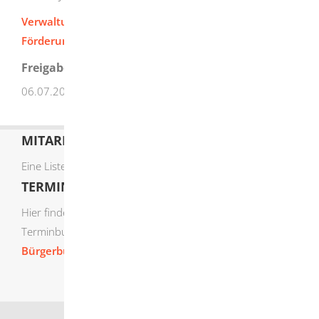
Verwaltungsvorschrift des Umweltministeriums zur
Förderung des Freiwilligen Ökologischen Jahres
Freigabevermerk
06.07.2026 Umweltministerium Baden-Württemberg
MITARBEITERLISTE
Eine Liste der Mitarbeiter von A-Z finden Sie
hier
.
TERMIN ONLINE BUCHEN
Hier finden Sie die verfügbaren Sachgebiete zur Online-
Terminbuchung:
Bürgerbüro Termine online buchen