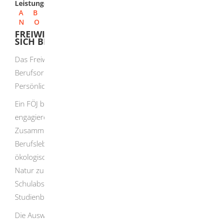
Leistungen
A
B
C
D
E
F
G
H
I
J
K
L
M
N
O
P
Q
R
S
T
U
V
W
X
Y
Z
FREIWILLIGES ÖKOLOGISCHES JAHR (FÖJ) -
SICH BEWERBEN
Das Freiwillige Ökiologische Jahr dient der
Berufsorientierung und fördert die
Persönlichkeitsentwicklung.
Ein FÖJ bietet die Möglichkeit, sich für die Umwelt zu
engagieren, das Wissen über ökologische
Zusammenhänge zu erweitern, Einblicke ins praktische
Berufsleben zu gewinnen, etwas über Berufe im
ökologischen Bereich zu erfahren, ein Jahr in der freien
Natur zu arbeiten oder einfach die Zeit vom
Schulabschluss bis zum Berufseinstieg oder
Studienbeginn sinnvoll zu überbrücken.
Die Auswahl zwischen den verschiedenen