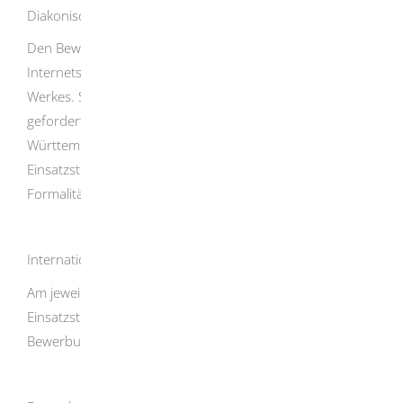
Diakonisches Werk Württemberg
Den Bewerbungsbogen für das FÖJ finden Sie auf der
Internetseite der Freiwilligendienste des Diakonischen
Werkes. Sie können das Formular ausfüllen und mit den
geforderten Unterlagen direkt an das Diakonische Werk
Württemberg schicken. Wenn die Hospitation bei der
Einsatzstelle gepasst hat, können Sie nach Klärung der
Formalitäten in Ihr FÖJ starten.
Internationaler Bund IB Süd e.V.
Am jeweiligen Standort des IB können Sie sich über die
Einsatzstellen und die weiteren Schritte hin zur
Bewerbung informieren.