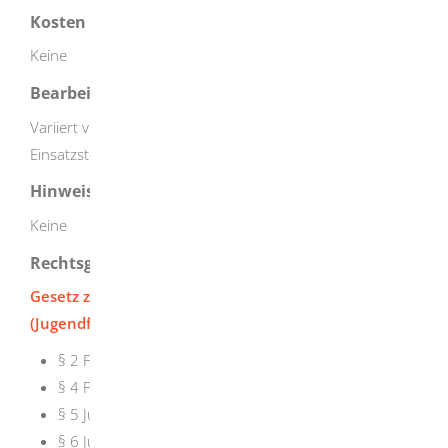
Kosten
Keine
Bearbeitungsdauer
Variiert von Träger zu Träger beziehungsweise
Einsatzstelle zu Einsatzstelle
Hinweise
Keine
Rechtsgrundlage
Gesetz zur Förderung von Jugendfreiwilligendiensten
(Jugendfreiwilligendienstegesetz- JFDG)
:
§ 2 Freiwillige
§ 4 Freiwilliges ökologisches Jahr
§ 5 Jugendfreiwilligendienste im Inland
§ 6 Jugendfreiwilligendienst im Ausland