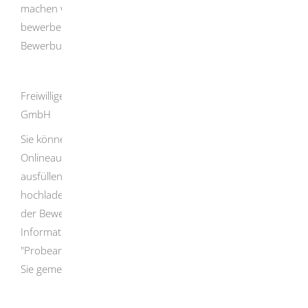
machen wollen. Über den Link "Für diese Stelle
bewerben" werden Sie direkt zum Online-
Bewerbungsformular weitergeleitet.
Freiwilligendienste in der Diözese Rottenburg-Stuttgart
GmbH
Sie können Ihre Bewerbung online abgeben. Im
Onlineauftritt der DRS müssen Sie das Onlineformular
ausfüllen, die geforderten Unterlagen als Anhang
hochladen und alles zusammen absenden.
Nach Eingang
der Bewerbungsunterlagen werden Sie zu einem
Informationsgespräch eingeladen. Erst nach einem
"Probearbeiten" an der Wunscheinsatzstelle entscheiden
Sie gemeinsam mit der Einsatzstelle.