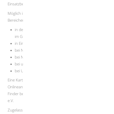
Einsatzbereichen
ist sehr groß und vielfältig.
Möglich ist beispielsweise eine Mitarbeit in folgenden
Bereichen:
in der ökologischen Land- und Forstwirtschaft und
im Gartenbau
in Einrichtungen der Umweltbildung
bei Natur- und Umweltschutzverbänden
bei Natur- und Umweltschutzzentren
bei umweltorientierten Unternehmen
bei Umwelt- oder Planungsämtern
Eine Karte der möglichen Einsatzstellen finden Sie im
Onlineangebot der Träger des FÖJ oder über den Ö-
Finder beim Föderverein Ökologische Freiwilligendienste
e.V.
Zugelassene Träger des FÖJ in Baden-Württemberg sind