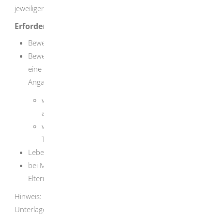
jeweiligen Träger.
Erforderliche Unterlagen
Bewerbungsbogen
Bewerbungsschreiben, aus dem Ihre Motivation für
eine Teilnahme an einem FÖJ hervorgeht, mit
Angaben darüber,
warum Ihre Entscheidung gerade auf die
angegebene Einrichtung gefallen ist und
welche Vorstellungen Sie von Ihrer künftigen
Tätigkeit haben
Lebenslauf
bei Minderjährigkeit: Zustimmungserklärung der
Eltern (mit Unterschrift)
Hinweis: Die Trägerorganisationen können weitere
Unterlagen anfordern.