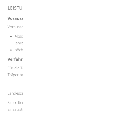
LEISTUNGSDETAILS
Voraussetzungen
Voraussetzungen für eine Teilnahme am FÖJ sind:
Abschluss der Vollzeitschulpflicht (in der Regel ab 16
Jahren)
höchstens 27 Jahre alt
Verfahrensablauf
Für die Teilnahme am FÖJ müssen Sie sich bei einem
Träger bewerben.
Landeszentrale für politische Bildung
Sie sollten anhand der lpB-Einsatzstellenliste maximal drei
Einsatzstellen auswählen, bei denen Sie gerne das FÖJ