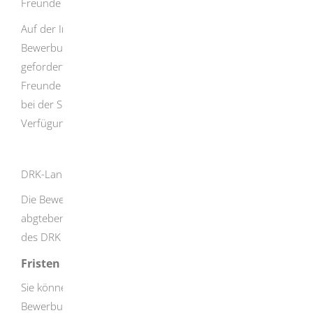
Freunde der Erziehungskunst Rudolf Steiner e.V.
Auf der Internetseite des Trägers finden Sie den Online-
Bewerbungsbogen, den Sie zusammen mit den
geforderten Unterlagen an den Träger schicken. Die
Freunde der Erziehungskunst Rudolf Steiners e.V. stehen
bei der Suche nach einer passenden Stelle zur
Verfügung. Nach der Hospitation kann das FÖJ losgehen.
DRK-Landesverband Badisches Rotes Kreuz e.V.
Die Bewerbung können Sie online über ein Formular
abgteben. Das weitere Verfahren wird auf der Homepage
des DRK beschrieben.
Fristen
Sie können sich laufend bewerben. Die aktuellen
Bewerbungsfristen finden Sie auf den Internetseiten der