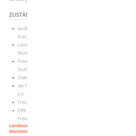
ZUSTÄNDIGE STELLE
landesweit: Ministerium für Umwelt, Klima und
Energiewirtschaft BW
Landeszentrale für politische Bildung Baden-
Württemberg
Freiwilligendienste in der Diözese Rottenburg-
Stuttgart gGmbH
Diakonisches Werk Württemberg
die Freiwilligendienste beim Internationalen Bund (IB)
e.V.
Freunde der Erziehungskunst Rudolf Steiners e.V.
DRK Landesverband Badisches Rotes Kreuz e. V. -
Freiwilliges Ökologisches Jahr (FÖJ)
Landeszentrale für politische Bildung Baden-
Württemberg