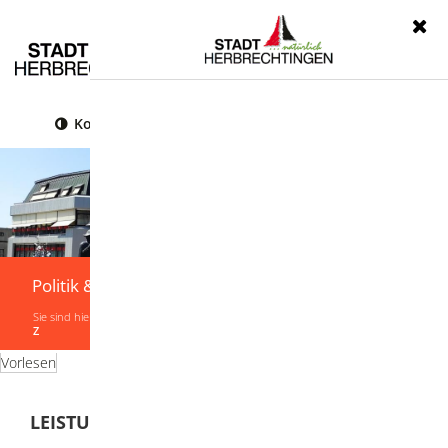
Menü
Kontrast
Leichte Sprache
Gebärdensprache
Politik & Verwaltung
Sie sind hier:
Startseite
|
Politik & Verwaltung
|
Verwaltung
|
Leistungen von A-
Z
Vorlesen
LEISTUNGEN VON A-Z