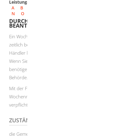
Leistungen
A
B
C
D
E
F
G
H
I
J
K
L
M
N
O
P
Q
R
S
T
U
V
W
X
Y
Z
DURCHFÜHRUNG VON WOCHENMÄRKTEN
BEANTRAGEN
Ein Wochenmarkt ist eine regelmäßig wiederkehrende,
zeitlich begrenzte Veranstaltung, auf der mehrere
Händler bestimmte Warengruppen anbieten dürfen.
Wenn Sie einen Wochenmarkt veranstalten wollen,
benötigen Sie dafür die Festsetzung der zuständigen
Behörde.
Mit der Festsetzung dürfen Sie als Veranstalter den
Wochenmarkt abhalten und sind zur Durchführung
verpflichtet.
ZUSTÄNDIGE STELLE
die Gemeinde- oder Stadtverwaltung des Ortes, in dem