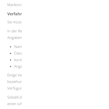
Marktordnung der Gemeinde geregelt.
Verfahrensablauf
Sie müssen die Festsetzung beantragen.
In der Regel reicht ein formloser Antrag mit folgenden
Angaben:
Name des Veranstalters
Datum, Uhrzeit und Ort des Wochenmarkts
kurze Beschreibung/Konzept des Wochenmarkts
Angaben zum Warensortiment
Einige Verwaltungsbehörden bieten dazu ein Formular an
beziehungsweise stellen es online zum Download zur
Verfügung.
Sobald der Wochenmarkt festgesetzt wurde, erhalten Sie
einen schriftlichen Bescheid.