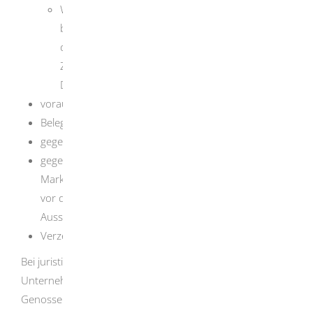
Wenn Sie Ihren Wohnsitz im Ausland haben,
benötigen Sie Dokumente aus Ihrem Heimatland,
die nachweisen, dass Sie die persönliche
Zuverlässigkeit zur Ausübung der gewünschten
Dienstleistung besitzen.
voraussichtliche Teilnehmerliste
Belegungsplan der vorgesehenen Flächen
gegebenenfalls Teilnahmebedingungen
gegebenenfalls Nachweis über die öffentliche
Marktausschreibung (Text und Erscheinungsort der
vor der Antragstellung durchgeführten
Ausschreibung)
Verzeichnis über die Art der anzubietenden Waren
Bei juristischen Personen (GmbH,
Unternehmensgesellschaften, AG, eingetragene
Genossenschaften) ist das Antragsformular lediglich für