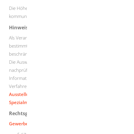
Die Höhe der Gebühren richtet sich nach der
kommunalen Gebührensatzung.
Hinweise
Als Veranstalter können Sie den Wochenmarkt auf
bestimmte Anbieter- oder Besuchergruppen
beschränken oder einzelne Interessenten ausschließen.
Die Auswahl unter den Bewerbern muss nach sachlichen,
nachprüfbaren Auswahlkriterien erfolgen. Weitere
Informationen zu diesem Thema finden Sie in der
Verfahrensbeschreibung "
Zulassung zu Messen,
Ausstellungen, Großmärkten, Wochenmärkten,
Spezialmärkten und Jahrmärkten
".
Rechtsgrundlage
Gewerbeordnung (GewO)