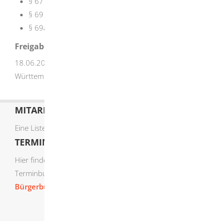
§ 67 Wochenmarkt
§ 69 Festsetzung
§ 69a Ablehnung der Festsetzung
Freigabevermerk
18.06.2024 Finanz- und Wirtschaftsministerium Baden-
Württemberg
MITARBEITERLISTE
Eine Liste der Mitarbeiter von A-Z finden Sie
hier
.
TERMIN ONLINE BUCHEN
Hier finden Sie die verfügbaren Sachgebiete zur Online-
Terminbuchung:
Bürgerbüro Termine online buchen