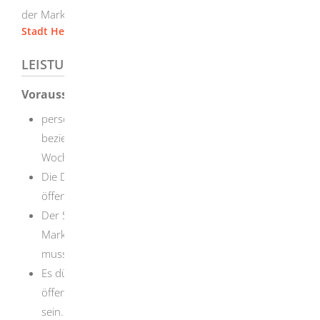
der Markt stattfinden soll
Stadt Herbrechtingen
LEISTUNGSDETAILS
Voraussetzungen
persönliche Zuverlässigkeit des Antragstellers
beziehungsweise der mit der Leitung des
Wochenmarkts beauftragen Person.
Die Durchführung des Wochenmarkts darf dem
öffentlichen Interesse nicht widersprechen.
Der Schutz der Anbieter und der Besucher des
Marktes vor Gefahren für Leben oder Gesundheit
muss gewährleistet sein.
Es dürfen keine erheblichen Störungen der
öffentlichen Sicherheit oder Ordnung zu befürchten
sein.