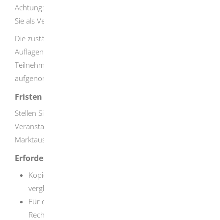
Achtung: Die Festsetzung des Wochenmarkts verpflichtet
Sie als Veranstalter zur Durchführung.
Die zuständige Behörde kann die Festsetzung mit
Auflagen verbinden
,
zum Beispiel zum Schutz der
Teilnehmer. Auflagen können auch noch nachträglich
aufgenommen, geändert oder ergänzt werden.
Fristen
Stellen Sie den Antrag spätestens sechs Wochen vor
Veranstaltungsbeginn. Sofern es eine öffentliche
Marktausschreibung gibt, finden Sie die Antragsfrist dort.
Erforderliche Unterlagen
Kopie des Personalausweises oder eines
vergleichbaren Identifikationspapiers
Für den Nachweis zur unternehmerischen
Rechtsform: