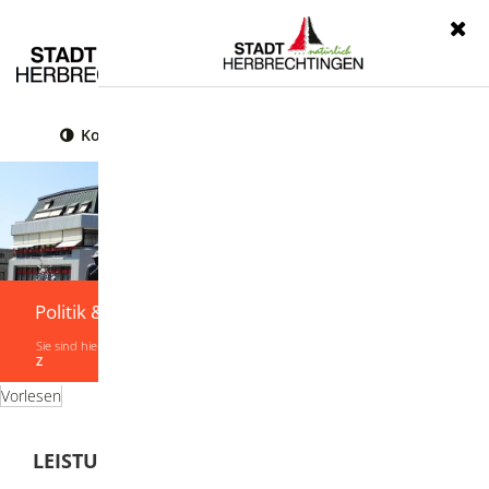
Menü
Kontrast
Leichte Sprache
Gebärdensprache
Politik & Verwaltung
Sie sind hier:
Startseite
|
Politik & Verwaltung
|
Verwaltung
|
Leistungen von A-
Z
Vorlesen
LEISTUNGEN VON A-Z