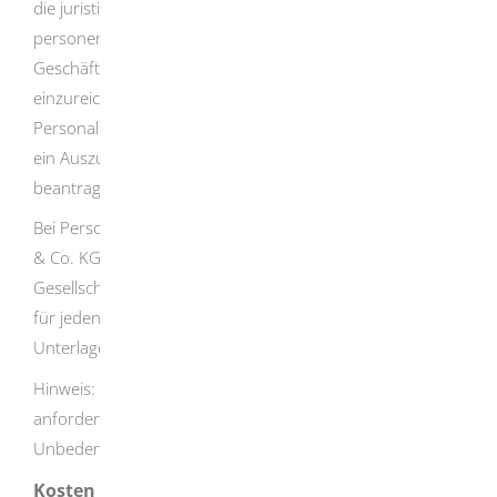
die juristische Person selbst auszufüllen. Alle
personenbezogenen Unterlagen sind für alle zur
Geschäftsführung berechtigten natürlichen Personen
einzureichen, zum Beispiel Führungszeugnis,
Personalpapiere. Für die juristische Person ist außerdem
ein Auszug aus dem Gewerbezentralregister zu
beantragen.
Bei Personengesellschaften (GbR, KG, OHG, PartG, GmbH
& Co. KG), ist für jeden geschäftsführenden
Gesellschafter die Zuverlässigkeit zu überprüfen, sodass
für jeden ein Antragsformular und sämtliche persönliche
Unterlagen nötig sind.
Hinweis: Die Behörde kann weitere Unterlagen
anfordern, z.B. eine steuerliche
Unbedenklichkeitsbescheinigung.
Kosten