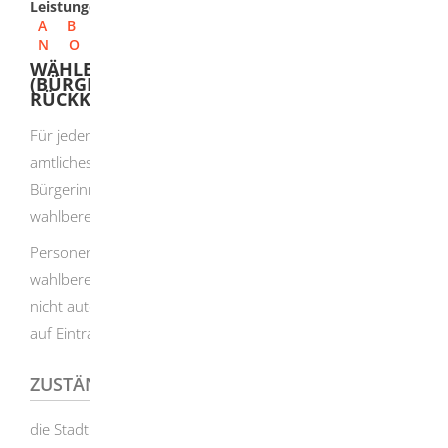
Leistungen
A
B
C
D
E
F
G
H
I
J
K
L
M
N
O
P
Q
R
S
T
U
V
W
X
Y
Z
WÄHLERVERZEICHNIS
(BÜRGERMEISTERWAHL) - EINTRAGUNG ALS
RÜCKKEHRER BEANTRAGEN
Für jeden Wahlbezirk wird bei der Gemeinde ein
amtliches Wählerverzeichnis geführt. Darin sind alle
Bürgerinnen und Bürger eingetragen, die am Wahltag
wahlberechtigt sind.
Personen, die als Rückkehrerinnen und Rückkehrer
wahlberechtigt sind, werden aber von der Gemeinde
nicht automatisch eingetragen. Sie müssen einen Antrag
auf Eintragung in das Wählerverzeichnis stellen.
ZUSTÄNDIGE STELLE
die Stadt oder die Gemeinde, in der Sie Ihren