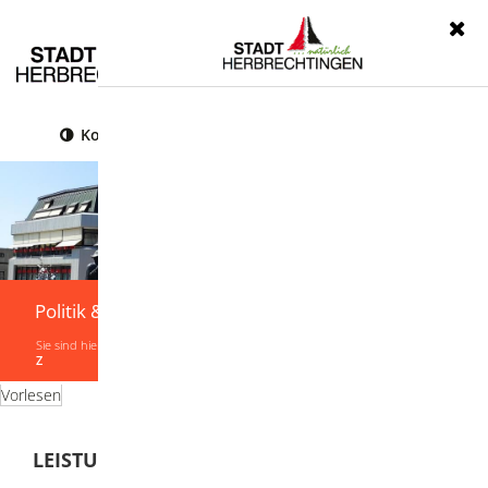
Menü
Kontrast
Leichte Sprache
Gebärdensprache
Politik & Verwaltung
Sie sind hier:
Startseite
|
Politik & Verwaltung
|
Verwaltung
|
Leistungen von A-
Z
Vorlesen
LEISTUNGEN VON A-Z