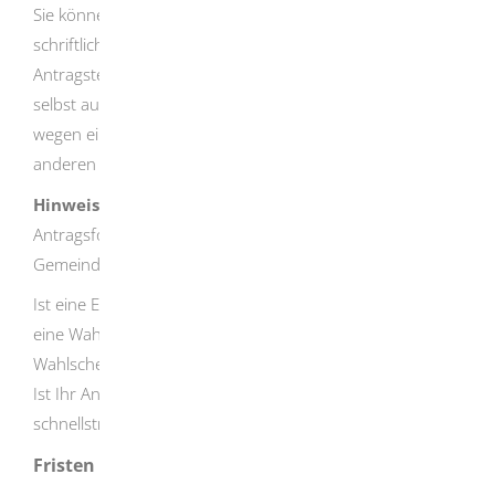
Sie können die Eintragung in das Wählerverzeichnis
schriftlich bei der zuständigen Stelle beantragen.
Antragstellerinnen und Antragsteller, die den Antrag nicht
selbst ausfüllen und abgeben können, zum Beispiel
wegen einer Behinderung, können sich von einer
anderen Person helfen lassen.
Hinweis:
Teilweise stellen die Gemeinden
Antragsformulare zur Verfügung, je
nach Angebot der
Gemeinde auch als Download im Internet.
Ist eine Eintragung möglich, erhalten Sie schnellstmöglich
eine Wahlbenachrichtigung.
Sie können auch einen
Wahlschein beantragen.
Ist Ihr Antrag nicht erfolgreich, werden Sie
schnellstmöglich benachrichti
gt.
Fristen