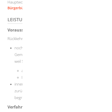
Hauptwohnsitz haben
Bürgerbüro [Stadt Herbrechtingen]
LEISTUNGSDETAILS
Voraussetzungen
Rückkehrerin oder Rückkehrer sind Sie, wenn Sie
noch keine drei Monate Ihren Hauptwohnsitz in der
Gemeinde haben und Ihr Wahlrecht verloren hatten,
weil Sie
aus der Gemeinde weggezogen waren oder
Ihren Hauptwohnsitz verlegt hatten, und
innerhalb von drei Jahren wieder in die Gemeinde
zurückkehren und Ihren Hauptwohnsitz erneut
begründen.
Verfahrensablauf