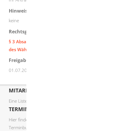
Hinweise
keine
Rechtsgrundlage
§ 3 Absatz 2 und 3 Kommunalwahlordnung (Führung
des Wählerverzeichnisses)
Freigabevermerk
01.07.2026 Innenministerium Baden-Württemberg
MITARBEITERLISTE
Eine Liste der Mitarbeiter von A-Z finden Sie
hier
.
TERMIN ONLINE BUCHEN
Hier finden Sie die verfügbaren Sachgebiete zur Online-
Terminbuchung: