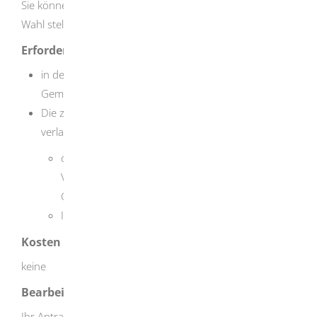
Sie können den Antrag bis spätestens 21 Tage vor der
Wahl stellen.
Erforderliche Unterlagen
in den meisten Fällen: keine, da Sie in die gleiche
Gemeinde zurückkehren
Die zuständige Stelle kann weitere Unterlagen
verlangen, zum Beispiel Nachweise über
den Zeitpunkt Ihres Wegzugs oder Ihrer
Verlegung des Hauptwohnsitzes aus der
Gemeinde sowie
Ihr Wahlrecht zu diesem Zeitpunkt
Kosten
keine
Bearbeitungsdauer
Ihr Antrag wird schnellstmöglich bearbeitet.