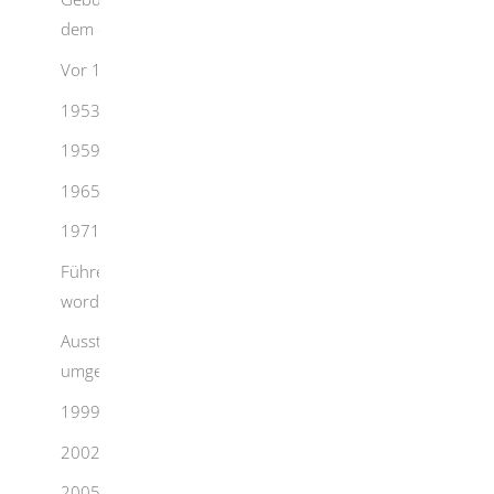
dem der Führerschein umgetauscht sein muss
Vor 1953 - 19. Januar 2033
1953 bis 1958 - 19. Januar 2022
1959 bis 1964 - 19. Januar 2023
1965 bis 1970 - 19. Januar 2024
1971 oder später - 19. Januar 2025
Führerscheine, die ab 1. Januar 1999 ausgestellt
worden sind*:
Ausstellungsjahr - Tag, bis zu dem der Führerschein
umgetauscht sein muss
1999 bis 2001 - 19. Januar 2026
2002 bis 2004 - 19. Januar 2027
2005 bis 2007 - 19. Januar 2028