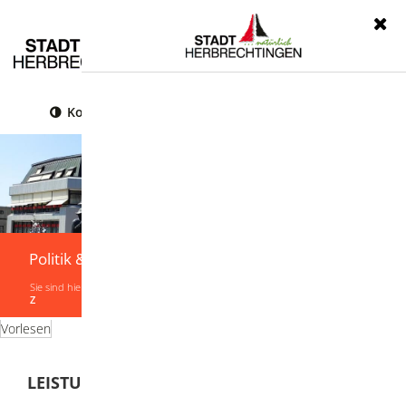
Menü
Kontrast
Leichte Sprache
Gebärdensprache
Politik & Verwaltung
Sie sind hier:
Startseite
|
Politik & Verwaltung
|
Verwaltung
|
Leistungen von A-
Z
Vorlesen
LEISTUNGEN VON A-Z