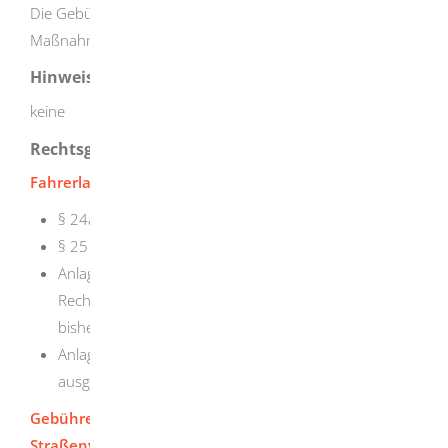
Die Gebühr richtet sich nach der Gebührenordnung für
Maßnahmen im Straßenverkehr (GebOSt).
Hinweise
keine
Rechtsgrundlage
Fahrerlaubnisverordnung (FeV)
§ 24a Gültigkeit von Führerscheinen
§ 25 Ausfertigung des Führerscheins
Anlage 3 Umstellung von Fahrerlaubnissen alten
Rechts und Umtausch von Führerscheinen nach
bisherigen Mustern
Anlage 8e Umtausch vor dem 19. Januar 2013
ausgestellter Führerscheine
Gebührenordnung für Maßnahmen im
Straßenverkehr (GebOSt)