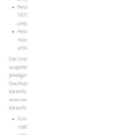
Personen mit Geburtsjahrgang zwischen 1965 und
1970 müssen den Führerschein bis 19. Januar 2024
umtauschen.
Personen mit Geburtsjahrgang 1971 und später
müssen den Führerschein bis 19. Januar 2025
umtauschen.
Der Umtausch der vor dem 19. Januar 2013
ausgestellten Kartenführerscheine richtet sich nach dem
jeweiligen Ausstellungsdatum des Kartenführerscheins.
Das Ausstellungsdatum ist auf der Vorderseite des
Kartenführerscheins im Feld 4a eingetragen. Für Inhaber
eines vor dem 19. Januar 2013 ausgestellten
Kartenführerscheins gelten folgende Fristen:
Führerscheine mit Ausstellungsdatum in den Jahren
1999 bis 2001 müssen bis 19. Januar 2026
umgetauscht werden.