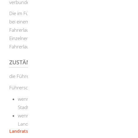
verbunden.
Die im Führerschein dokumentierten Rechte bleiben auch
bei einem Umtausch des Dokuments bestehen. Welche
Fahrerlaubnisklassen beim Führerscheinumtausch im
Einzelnen zugeteilt werden, richtet sich nach Anlage 3 der
Fahrerlaubnisverordnung (FeV).
ZUSTÄNDIGE STELLE
die Führerscheinstelle Ihres Wohnortes
Führerscheinstelle ist,
wenn Sie in einem Stadtkreis wohnen: die
Stadtverwaltung
wenn Sie in einem Landkreis wohnen: das
Landratsamt.
Landratsamt Heidenheim