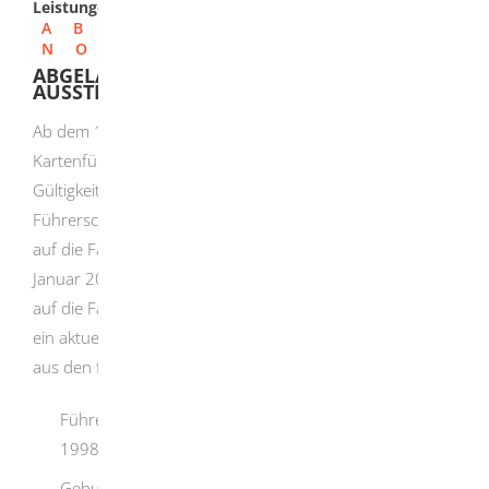
Leistungen
A
B
C
D
E
F
G
H
I
J
K
L
M
N
O
P
Q
R
S
T
U
V
W
X
Y
Z
ABGELAUFENEN FÜHRERSCHEIN NEU
AUSSTELLEN LASSEN
Ab dem 19. Januar 2013 ausgestellte
Kartenführerscheine sind auf 15 Jahre befristet. Ist die
Gültigkeit des Führerscheins abgelaufen, ist ein neuer
Führerschein zu beantragen, es sei denn, Sie verzichten
auf die Fahrerlaubnis. Ein Führerschein, der vor dem 19.
Januar 2013 ausgestellt worden ist, ist - wenn Sie nicht
auf die Fahrerlaubnis verzichten - bis zu dem Zeitpunkt in
ein aktuelles Führerscheinmodell umzutauschen, der sich
aus den folgenden Tabellen ergibt:
Führerscheine, die bis einschließlich 31. Dezember
1998 ausgestellt worden sind:
Geburtsjahr des Fahrerlaubnisinhabers - Tag, bis zu