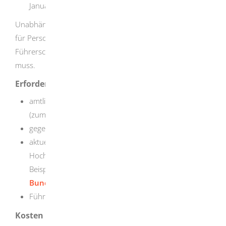
Januar 2033 umgetauscht werden.
Unabhängig vom Ausstellungsjahr des Führerscheins gilt
für Personen, deren Geburtsjahr vor 1953 liegt, dass der
Führerschein bis 19. Januar 2033 umgetauscht werden
muss.
Erforderliche Unterlagen
amtlicher Nachweis über Ort und Tag der Geburt
(zum Beispiel Personalausweis oder Reisepass)
gegebenenfalls aktuelle Meldebescheinigung
aktuelles Lichtbild (Größe 45 mm x 35 mm,
Hochformat, Frontalaufnahme) Informationen und
Beispiele finden Sie in der
Foto-Mustertafel der
Bundesdruckerei
Führerschein
Kosten