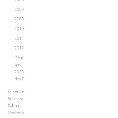
2008 - 19. Januar 2029
2009 - 19. Januar 2030
2010 - 19. Januar 2031
2011 - 19. Januar 2032
2012 bis 18. Januar 2013 - 19. Januar 2033
(*Fahrerlaubnisinhaber, deren Geburtsjahr vor 1953
liegt, müssen den Führerschein bis zum 19. Januar
2033 umtauschen, unabhängig vom Ausstellungsjahr
des Führerscheins)
Die Befristung betrifft jedoch nur das
Führerscheindokument, nicht die zugrundeliegende
Fahrerlaubnis. Eine ärztliche Untersuchung oder sonstige
Überprüfungen sind mit dem Dokumententausch nicht