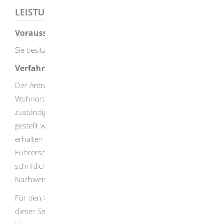
LEISTUNGSDETAILS
Voraussetzungen
Sie besitzen einen alten Führerschein.
Verfahrensablauf
Der Antrag muss bei der für Führerscheinstelle Ihres
Wohnortes schriftlich oder soweit dies von der
zuständigen Behörde angeboten wird, als Online-Antrag
gestellt werden. Bei einer schriftlichen Antragstellung
erhalten Sie das Antragsformular bei der
Führerscheinstelle. Dort können Sie auch den
schriftlichen Antrag inklusive der erforderlichen
Nachweise und Unterlagen einreichen.
Für den Online-Antrag nutzen Sie bitte den Link auf
dieser Seite. Die erforderlichen Nachweise und