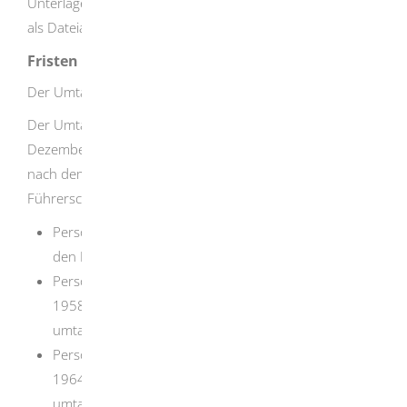
Unterlagen können Sie im Rahmen des Online-Antrages
als Dateianhang hochladen.
Fristen
Der Umtausch der alten Führerscheine erfolgt gestaffelt.
Der Umtausch der Führerscheine, welche bis 31.
Dezember 1998 ausgestellt wurden, erfolgt gestaffelt
nach dem jeweiligen Geburtsjahr des
Führerscheininhabers. Es gelten folgende Fristen:
Personen mit Geburtsjahrgang vor 1953 müssen
den Führerschein bis 19. Januar 2033 umtauschen.
Personen mit Geburtsjahrgang zwischen 1953 und
1958 müssen den Führerschein bis 19. Juli 2022
umtauschen.
Personen mit Geburtsjahrgang zwischen 1959 und
1964 müssen den Führerschein bis 19. Januar 2023
umtauschen.