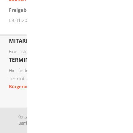
Freigabevermerk
08.01.2026 Verkehrsministerium Baden-Württemberg
MITARBEITERLISTE
Eine Liste der Mitarbeiter von A-Z finden Sie
hier
.
TERMIN ONLINE BUCHEN
Hier finden Sie die verfügbaren Sachgebiete zur Online-
Terminbuchung:
Bürgerbüro Termine online buchen
Kontakt
Bankverbindung
Impressum
Datenschutz
Barrierefreiheit
Leichte Sprache
Gebärdensprache
Sitemap
Intranet