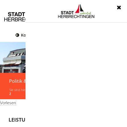
Menü
Kontrast
Leichte Sprache
Gebärdensprache
Politik & Verwaltung
Sie sind hier:
Startseite
|
Politik & Verwaltung
|
Verwaltung
|
Leistungen von A-
Z
Vorlesen
LEISTUNGEN VON A-Z