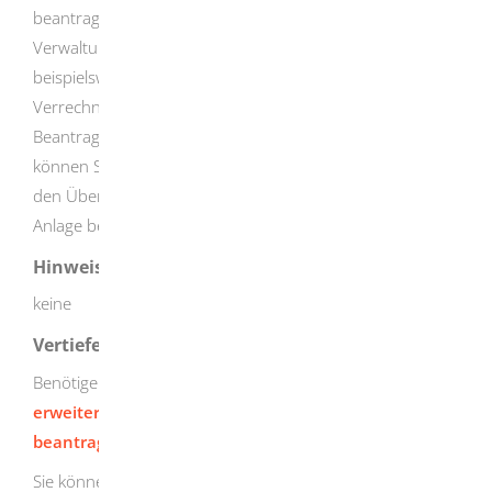
beantragten Melderegisterauskunft müssen Sie die
Verwaltungsgebühren im Voraus zahlen. Sie können
beispielsweise Ihrer schriftlichen Anfrage einen
Verrechnungsscheck beilegen.
Beantragen Sie die Melderegisterauskunft elektronisch,
können Sie die Gebühr auch im Voraus überweisen und
den Überweisungsbeleg der Anfrage als elektronische
Anlage beifügen.
Hinweise
keine
Vertiefende Informationen
Benötigen Sie ausführlichere Daten, können Sie eine
erweiterte Auskunft aus dem Melderegister
beantragen
.
Sie können auch eine
Melderegisterauskunft über