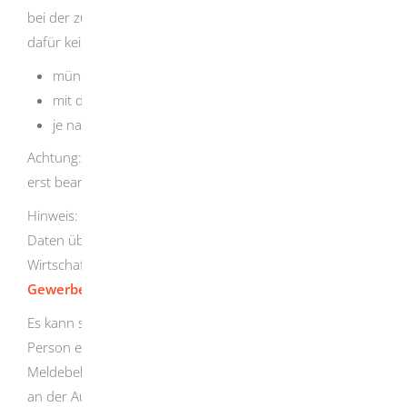
bei der zuständigen Stelle beantragen. Sie benötigen
dafür kein Formular. Sie können den Antrag
mündlich in der Behörde stellen,
mit der Post oder durch E-Mail übermitteln oder
je nach Angebot der Gemeinde auch online stellen.
Achtung: Bei manchen Meldebehörden wird Ihr Antrag
erst bearbeitet, wenn Sie die Gebühr bezahlt haben.
Hinweis: Das Melderegister der Gemeinden enthält nur
Daten über Privatpersonen. Auskünfte über Firmen oder
Wirtschaftsunternehmen erhalten Sie aus dem
Gewerberegister
.
Es kann sein, dass die Daten der von Ihnen gesuchten
Person einer Auskunftssperre unterliegen. Die
Meldebehörde prüft dann im Einzelfall, ob Ihr Interesse
an der Auskunft das Geheimhaltungsinteresse der