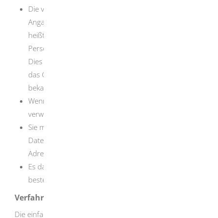
Die von Ihnen gesuchte Person muss anhand Ihrer
Angaben eindeutig identifiziert werden können. Das
heißt, dass Sie schon über Daten zur betroffenen
Person verfügen müssen.
Dies sind in der Regel der Vor- und Familienname,
das Geburtsdatum, das Geschlecht oder die zuletzt
bekannte Anschrift.
Wenn Sie die Daten für gewerbliche Zwecke
verwenden, müssen Sie diese angeben.
Sie müssen bei der Anfrage erklären, dass Sie die
Daten nicht für Zwecke der Werbung oder des
Adresshandels verwenden
Es darf keine Auskunftssperre im Melderegister
bestehen.
Verfahrensablauf
Die einfache Auskunft aus dem Melderegister müssen Sie