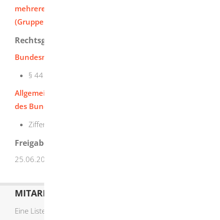
mehrere nicht namentlich bezeichneter Personen
(Gruppenauskunft)
beantragen.
Rechtsgrundlage
Bundesmeldegesetz (BMG)
:
§ 44 Einfache Melderegisterauskunft
Allgemeine Verwaltungsvorschrift zur Durchführung
des Bundesmeldegesetzes (BMGVwV)
:
Ziffer 44 Zu § 44 Einfache Melderegisterauskunft
Freigabevermerk
25.06.2026 Innenministerium Baden-Württemberg
MITARBEITERLISTE
Eine Liste der Mitarbeiter von A-Z finden Sie
hier
.