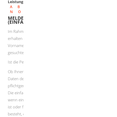
Leistungen
A
B
C
D
E
F
G
H
I
J
K
L
M
N
O
P
Q
R
S
T
U
V
W
X
Y
Z
MELDEREGISTER - AUSKUNFT BEANTRAGEN
(EINFACH)
Im Rahmen einer einfachen Melderegisterauskunft
erhalten Sie von der Meldebehörde Familienname,
Vornamen, Doktorgrad und derzeitige Anschriften zu der
gesuchten Person.
Ist die Person verstorben, wird Ihnen dies mitgeteilt.
Ob Ihnen eine Meldebehörde eine Auskunft über die
Daten der gesuchten Person erteilt, liegt in deren
pflichtgemäßem Ermessen.
Die einfache Melderegisterauskunft wird nicht erteilt,
wenn eine Auskunftssperre im Melderegister eingetragen
ist oder für die Meldebehörde Grund zu der Annahme
besteht, dass hieraus eine Gefahr für schutzwürdige