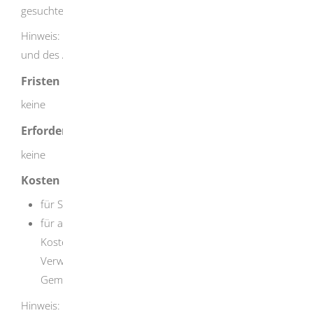
gesuchten Person überwiegt.
Hinweis: Die Daten dürfen nicht für Zwecke der Werbung
und des Adresshandels genutzt werden.
Fristen
keine
Erforderliche Unterlagen
keine
Kosten
für Selbstauskünfte: keine
für andere Auskünfte aus dem Melderegister: Die
Kosten richten sich nach der
Verwaltungsgebührensatzung der jeweiligen
Gemeinde.
Hinweis: Bei einer schriftlich oder elektronisch