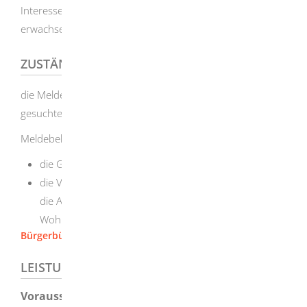
Interessen des Betroffenen oder einer anderen Person
erwachsen kann.
ZUSTÄNDIGE STELLE
die Meldebehörde des letzten bekannten Wohnortes der
gesuchten Person
Meldebehörde ist
die Gemeinde-/Stadtverwaltung des Wohnortes oder
die Verwaltungsgemeinschaft oder die Gemeinde, die
die Aufgaben der Meldebehörde für die
Wohnortgemeinde erfüllt.
Bürgerbüro [Stadt Herbrechtingen]
LEISTUNGSDETAILS
Voraussetzungen