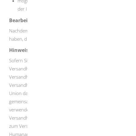
möglicherweise notwendige Sachkenntnisprüfung vor
der IHK
Bearbeitungsdauer
Nachdem Sie die Aufnahme Ihrer Tätigkeit angezeigt
haben, dürfen Sie mit dem Einzelhandel beginnen.
Hinweise
Sofern Sie für die freiverkäuflichen Arzneimittel einen
Versandhandel betreiben möchten, müssen Sie sich im
Versandhandelsregister registrieren, da jeder
Versandhändler von Arzneimitteln in der Europäischen
Union dazu verpflichtet ist, auf seinen Websites das
gemeinsame europäische Versandhandelslogo zu
verwenden. Es zeigt Verbrauchern, dass ein
Versandhändler nach seinem jeweiligen nationalen Recht
zum Versandhandel über das Internet mit
Humanarzneimitteln berechtigt ist. Auf den ersten Blick