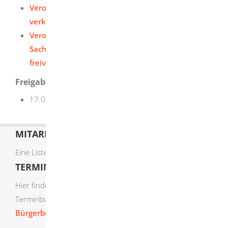
Verordnung über apothekenpflichtige und frei
verkäufliche Arzneimittel (AMVerkRV)
Verordnung über den Nachweis der
Sachkenntnis im Einzelhandel mit
freiverkäuflichen Arzneimitteln (AMSachKV)
Freigabevermerk
17.07.2026 Sozialministerium Baden-Württemberg
MITARBEITERLISTE
Eine Liste der Mitarbeiter von A-Z finden Sie
hier
.
TERMIN ONLINE BUCHEN
Hier finden Sie die verfügbaren Sachgebiete zur Online-
Terminbuchung:
Bürgerbüro Termine online buchen