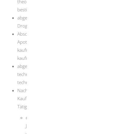
theoretischem und praktischem Unterricht in
bestimmten Grundfächern (§15 Arzneimittelgesetz)
abgeschlossene Ausbildung als Drogistin oder
Drogist
Abschlussprüfung als Apothekenhelferin oder
Apothekenhelfer beziehungsweise pharmazeutisch-
kaufmännische Angestellte oder pharmazeutisch-
kaufmännischer Angestellter
abgeschlossene Ausbildung als pharmazeutisch-
technische Assistentin oder pharmazeutisch-
technischer Assistent
Nachweis, dass Sie vor 1978 nach Ablegung der
Kaufmannsgehilfenprüfung eine der folgenden
Tätigkeiten ausgeübt haben:
eine praktische Tätigkeit von mindestens drei
Jahren in einem Handelsbetrieb mit frei
verkäuflichen Arzneimitteln oder