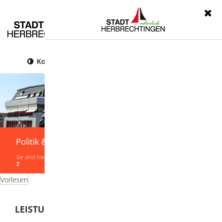
Menü
Kontrast
Leichte Sprache
Gebärdensprache
Politik & Verwaltung
Sie sind hier:
Startseite
|
Politik & Verwaltung
|
Verwaltung
|
Leistungen von A-
Z
Vorlesen
LEISTUNGEN VON A-Z