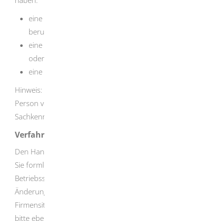
eine zur Vertretung des Unternehmens gesetzlich
berufene Person
eine von Ihnen mit der Leitung des Unternehmens
oder
eine von Ihnen mit dem Verkauf beauftragte Person
Hinweis:
Bei mehreren Filialen muss in jeder Filiale eine
Person vorhanden sein, die die erforderliche
Sachkenntnis besitzt.
Verfahrensablauf
Den Handel mit frei verkäuflichen Arzneimitteln können
Sie formlos anzeigen. Geben Sie die Adresse der
Betriebsstätte und die sachkundige Person an.
Änderungen (z. B. Änderung der Adresse für den
Firmensitz, Änderung der Internetadresse) zeigen Sie
bitte ebenfalls rechtzeitig an.