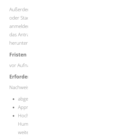
Außerdem müssen Sie Ihr Gewerbe bei der Gemeinde-
oder Stadtverwaltung Ihrer zukünftigen Betriebsstätte
anmelden. Je nach Angebot der
Gemeinde erhalten Sie
das Antragsformular dort oder können es im Internet
herunterladen.
Fristen
vor Aufnahme der Tätigkeit
Erforderliche Unterlagen
Nachweise der Sachkenntnis, beispielsweise durch:
abgeschlossenes Pharmaziestudium
Approbation als Apotheker
Hochschulstudium der Chemie, Biologie,
Humanmedizin, Veterinärmedizin in Verbindung mit
weiteren Nachweisen wie beispielsweise