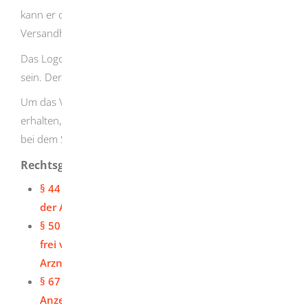
kann er den Mitgliedstaat erkennen, in dem der
Versandhändler niedergelassen ist.
Das Logo muss gut sichtbar auf der Internetseite platziert
sein. Der Klick führt zum Versandhandelsregister.
Um das Versandhandelslogo für Ihr Gewerbe zu
erhalten, wenden Sie sich an das Regierungspräsidium,
bei dem Sie Ihre Tätigkeit angezeigt haben.
Rechtsgrundlage
§ 44 Arzneimittelgesetz (AMG) (Ausnahme von
der Apothekenpflicht)
§ 50 Arzneimittelgesetz (AMG) (Einzelhandel mit
frei verkäuflichen
Arzneimitteln/Sachkundenachweis)
§ 67 Arzneimittelgesetz (AMG) (Allgemeine
Anzeigepflicht)