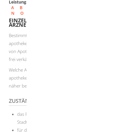
Leistungen
A
B
C
D
E
F
G
H
I
J
K
L
M
N
O
P
Q
R
S
T
U
V
W
X
Y
Z
EINZELHANDEL MIT FREI VERKÄUFLICHEN
ARZNEIMITTELN ANZEIGEN
Bestimmte nicht verschreibungspflichte und nicht
apothekenpflichtige Arzneimittel dürfen Sie außerhalb
von Apotheken verkaufen. Diese werden als sogenannte
frei verkäufliche Arzneimittel bezeichnet.
Welche Arzneimittel das sind, ist in der Verordnung über
apothekenpflichtige und freiverkäufliche Arzneimittel
näher bezeichnet.
ZUSTÄNDIGE STELLE
das Regierungspräsidium, das für die Gemeinde oder
Stadt Ihrer zukünftigen Betriebsstätte zuständig ist
für die Sachkenntnisprüfung: die Industrie- und