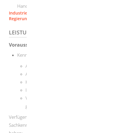
Handelskammern (IHK)
Industrie- und Handelskammer Ostwürttemberg
Regierungspräsidium Stuttgart
LEISTUNGSDETAILS
Voraussetzungen
Kenntnisse und Fertigkeiten in folgenden Bereichen:
Abfüllen,
Abpacken,
Kennzeichnen und Lagern,
Inverkehrbringen von Arzneimitteln,
Vorschriften, die für freiverkäufliche Arzneimittel
gelten
Verfügen Sie selbst nicht über die erforderliche
Sachkenntnis, muss eine der folgenden Personen diese
haben: