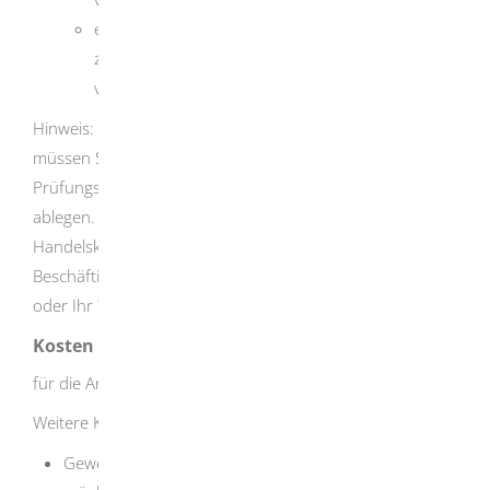
eine fünfjährige kaufmännische Tätigkeit, davon
zwei Jahre in leitender Funktion, mit frei
verkäuflichen Arzneimitteln
Hinweis: Können Sie diese Nachweise nicht erbringen,
müssen Sie eine Sachkenntnisprüfung vor einem
Prüfungsausschuss einer Industrie- und Handelskammer
ablegen. Sie müssen sich bei der Industrie- und
Handelskammer anmelden, in deren Bezirk Ihr
Beschäftigungsort oder Ihre Aus- oder Fortbildungsstätte
oder Ihr Wohnort liegt.
Kosten
für die Anzeige: keine
Weitere Kosten können entstehen, z.B. für die
Gewerbeanmeldung sowie