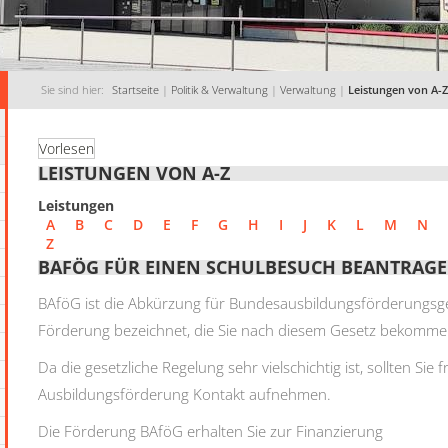
Sie sind hier:
Startseite
|
Politik & Verwaltung
|
Verwaltung
|
Leistungen von A-Z
Vorlesen
LEISTUNGEN VON A-Z
Leistungen
A
B
C
D
E
F
G
H
I
J
K
L
M
N
Z
BAFÖG FÜR EINEN SCHULBESUCH BEANTRAG
BAföG ist die Abkürzung für Bundesausbildungsförderungsge
Förderung bezeichnet, die Sie nach diesem Gesetz bekomm
Da die gesetzliche Regelung sehr vielschichtig ist, sollten Sie
Ausbildungsförderung Kontakt aufnehmen.
Die Förderung BAföG erhalten Sie zur Finanzierung