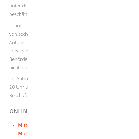
unter den unten stehenden Voraussetzungen
beschäftigen.
Lehnt die Aufsichtsbehörde den Antrag nicht innerhalb
von sechs Wochen nach Eingang des vollständigen
Antrags ab, gilt die Genehmigung als erteilt. Die
Entscheidung ist eine Ermessensentscheidung der
Behörde. Das bedeutet, dass bei Vorliegen aller Gründe
nicht immer eine positive Entscheidung ergehen muss.
Ihr Antrag zur Genehmigung der Beschäftigung zwischen
20 Uhr und 22 Uhr ersetzt nicht die Mitteilung zur
Beschäftigung einer schwangeren oder stillenden Frau.
ONLINEANTRAG UND FORMULARE
Mitteilung und Antrag gemäß
Mutterschutzgesetz