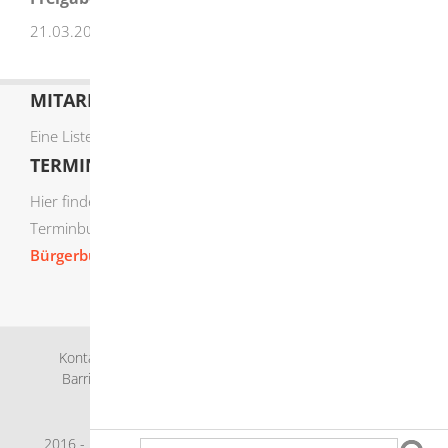
21.03.2025 Wirtschaftsministerium Baden-Württemberg
MITARBEITERLISTE
Eine Liste der Mitarbeiter von A-Z finden Sie
hier
.
TERMIN ONLINE BUCHEN
Hier finden Sie die verfügbaren Sachgebiete zur Online-
Terminbuchung:
Bürgerbüro Termine online buchen
Kontakt
Bankverbindung
Impressum
Datenschutz
Barrierefreiheit
Leichte Sprache
Gebärdensprache
Sitemap
Intranet
2016 - 2026 © Herbrechtingen |
p
owered by
Komm.ONE