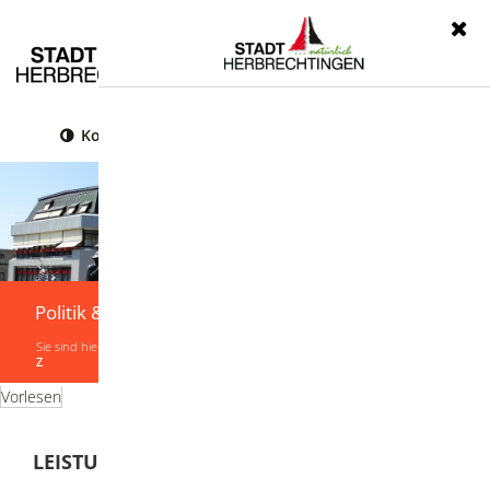
Menü
Kontrast
Leichte Sprache
Gebärdensprache
Politik & Verwaltung
Sie sind hier:
Startseite
|
Politik & Verwaltung
|
Verwaltung
|
Leistungen von A-
Z
Vorlesen
LEISTUNGEN VON A-Z