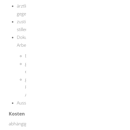
ärztliches Zeugnis darüber, das bestätigt, das nicht
gegen eine Beschäftigung der Frau bis 22 Uhr spricht
zustimmende Erklärung der schwangeren oder
stillenden Frau
Dokumentation zur Beurteilung der
Arbeitsbedingungen
Ergebnis einer Gefährdungsbeurteilung
gegebenenfalls Bedarf und Festlegung von
erforderlichen Schutzmaßnahmen
gegebenenfalls Angebot eines Gesprächs mit der
Frau über weitere Anpassungen der
Arbeitsbedingungen
Aussage zur Alleinarbeit
Kosten
abhängig vom Einzelfall und dem tatsächlichen Aufwand: