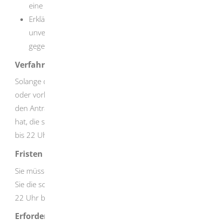
eine Beschäftigung bis 22 Uhr sprechen.
Erklärung des Arbeitgebers, dass keine
unverantwortbare Gefährdung durch Alleinarbeit
gegeben ist.
Verfahrensablauf
Solange die Aufsichtsbehörde den Antrag nicht ablehnt
oder vorläufig untersagt, darf der Arbeitgeber, sofern er
den Antrag mit den Unterlagen der Behörde vorgelegt
hat, die schwangere/stillende Frau in der Zeit von 20 Uhr
bis 22 Uhr weiterbeschäftigen.
Fristen
Sie müssen einen Antrag zur Genehmigung stellen, bevor
Sie die schwangere oder stillenden Frau zwischen 20 und
22 Uhr beschäftigen.
Erforderliche Unterlagen