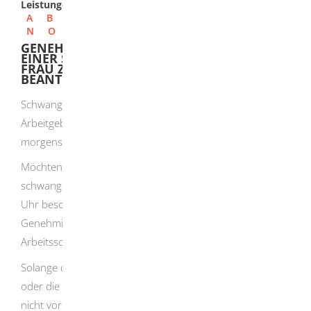
Leistungen
A
B
C
D
E
F
G
H
I
J
K
L
M
N
O
P
Q
R
S
T
U
V
W
X
Y
Z
GENEHMIGUNG ZUR BESCHÄFTIGUNG
EINER SCHWANGEREN ODER STILLENDEN
FRAU ZWISCHEN 20 UND 22 UHR
BEANTRAGEN
Schwangere oder stillende Frauen dürfen von Ihrem
Arbeitgeber nicht zwischen 20 Uhr abends und 6 Uhr
morgens beschäftigt werden.
Möchten Sie als Arbeitgeber oder Arbeitgeberin eine
schwangere oder stillende Frau zwischen 20 Uhr und 22
Uhr beschäftigen, müssen Sie einen Antrag auf
Genehmigung bei der für Sie zuständigen
Arbeitsschutzbehörde stellen.
Solange die Aufsichtsbehörde den Antrag nicht ablehnt
oder die Beschäftigung zwischen 20 Uhr und 22 Uhr
nicht vorläufig untersagt, darf der Arbeitgeber die Frau