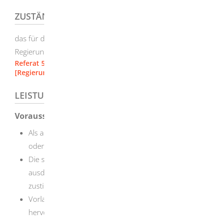
ZUSTÄNDIGE STELLE
das für den Beschäftigungsort der Frau zuständige
Regierungspräsidium
Referat 54.3 - Fachgruppe Mutterschutz
[Regierungspräsidium Stuttgart]
LEISTUNGSDETAILS
Voraussetzungen
Als antragstellende Person müssen Sie Arbeitgeberin
oder Arbeitgeber sein.
Die schwangere oder stillende Frau hat sich
ausdrücklich dazu bereit erklärt. D
ie Frau kann Ihre
zustimmende Erklärung jederzeit widerrufen
Vorlage eines ärztlichen Zeugnisses, aus dem
hervorgeht, dass keine Gründe vorliegen, die gegen