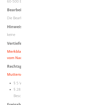
60-500 EUR
Bearbeitungsdauer
Die Bearbeitungsdauer beträgt bis zu 6 Wochen.
Hinweise
keine
Vertiefende Informationen
Merkblatt - Anträge auf Ausnahmegenehmigung
vom Nachtarbeitsverbot
Rechtsgrundlage
Mutterschutzgesetz (MuschG
):
§ 5 Verbot der Nachtarbeit
§ 28 Behördliches Genehmigungsverfahren für eine
Beschäftigung zwischen 20 Uhr und 22 Uhr
Freigabevermerk