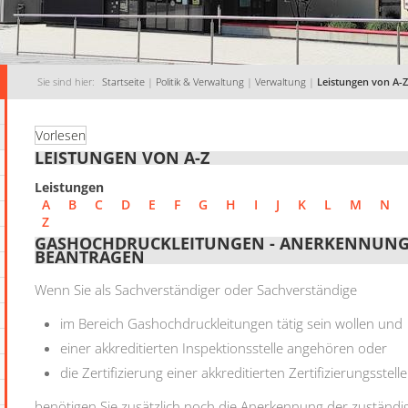
Sie sind hier:
Startseite
|
Politik & Verwaltung
|
Verwaltung
|
Leistungen von A-Z
Vorlesen
LEISTUNGEN VON A-Z
Leistungen
A
B
C
D
E
F
G
H
I
J
K
L
M
N
Z
GASHOCHDRUCKLEITUNGEN - ANERKENNUNG 
BEANTRAGEN
Wenn Sie als Sachverständiger oder Sachverständige
im Bereich Gashochdruckleitungen tätig sein wollen und
einer akkreditierten Inspektionsstelle angehören oder
die Zertifizierung einer akkreditierten Zertifizierungsstelle
benötigen Sie zusätzlich noch die Anerkennung der zuständig