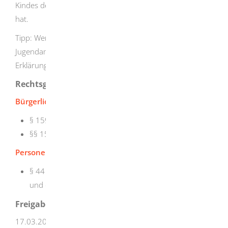
Kindes der Anerkennung ein Jahr lang nicht zugestimmt
hat.
Tipp: Wenn Sie die Vaterschaft beim zuständigen
Jugendamt anerkennen, können Sie gleichzeitig eine
Erklärung über das Sorgerecht abgeben.
Rechtsgrundlage
Bürgerliches Gesetzbuch (BGB):
§ 1592 Vaterschaft
§§ 1594 - 1598 Anerkennung der Vaterschaft
Personenstandsgesetz (PStG):
§ 44 Erklärungen zur Anerkennung der Vaterschaft
und der Mutterschaft
Freigabevermerk
17.03.2026 J
ustizministerium und Sozialministerium