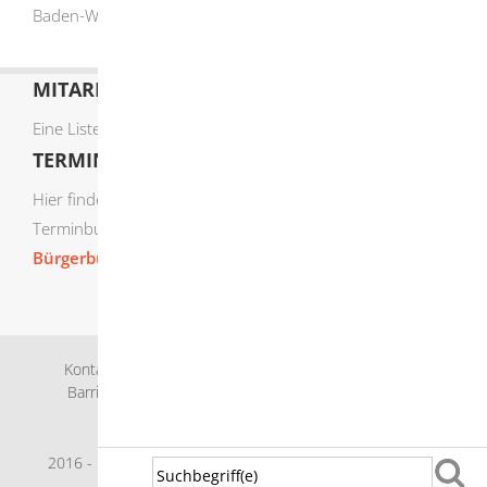
Baden-Württemberg
MITARBEITERLISTE
Eine Liste der Mitarbeiter von A-Z finden Sie
hier
.
TERMIN ONLINE BUCHEN
Hier finden Sie die verfügbaren Sachgebiete zur Online-
Terminbuchung:
Bürgerbüro Termine online buchen
Kontakt
Bankverbindung
Impressum
Datenschutz
Barrierefreiheit
Leichte Sprache
Gebärdensprache
Sitemap
Intranet
2016 - 2026 © Herbrechtingen |
p
owered by
Komm.ONE