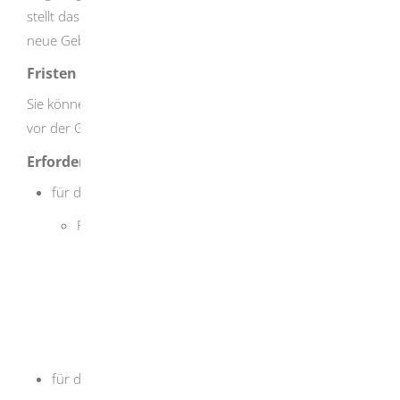
stellt das Standesamt am Geburtsort des Kindes eine
neue Geburtsurkunde aus.
Fristen
Sie können die Vaterschaft jederzeit anerkennen, auch
vor der Geburt des Kindes.
Erforderliche Unterlagen
für die Erklärung des Vaters:
Personalausweis oder Reisepass des Vaters
vor der Geburt: Nachweis des
voraussichtlichen Geburtsdatums des Kindes
(zum Beispiel Mutterpass)
nach der Geburt: Geburtsurkunde des
Kindes
für die Zustimmung der Mutter: