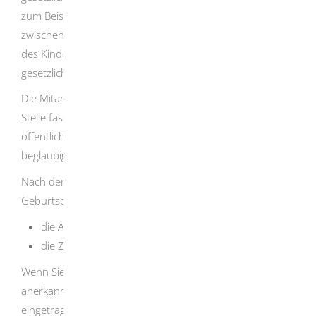
zum Beispiel der Vormund oder Pfleger. Bei Kindern
zwischen 14 und 18 Jahren ist sowohl die Zustimmung
des Kindes als auch der gesetzlichen Vertreterin oder des
gesetzlichen Vertreters notwendig.
Die Mitarbeiterin oder der Mitarbeiter der zuständigen
Stelle fasst Ihre Erklärung und die Zustimmungen in einer
öffentlichen Urkunde zusammen. Sie erhalten davon eine
beglaubigte Kopie.
Nach der Beurkundung erhält das Standesamt des
Geburtsortes
des Kindes beglaubigte Kopien über
die Anerkennung der Vaterschaft und
die Zustimmungserklärung der Mutter.
Wenn Sie die Vaterschaft bereits vor der Geburt
anerkannt haben, wird Ihr Name in die Geburtsurkunde
eingetragen. Bei einer Anerkennung nach der Geburt