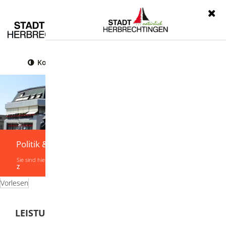
Menü
Kontrast
Leichte Sprache
Gebärdensprache
Politik & Verwaltung
Sie sind hier:
Startseite
|
Politik & Verwaltung
|
Verwaltung
|
Leistungen von A-
Z
Vorlesen
LEISTUNGEN VON A-Z