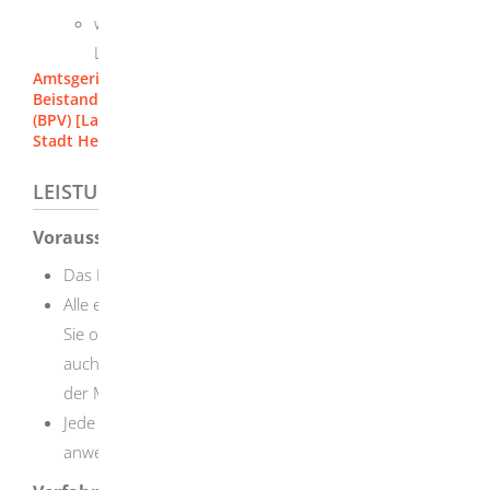
wenn Sie in einem Landkreis wohnen: das
Landratsamt
Amtsgericht Heidenheim
Beistandschaften / Pflegschaften / Vormundschaften
(BPV) [Landratsamt Heidenheim]
Stadt Herbrechtingen
LEISTUNGSDETAILS
Voraussetzungen
Das Kind hat rechtlich noch keinen Vater.
Alle erforderlichen Zustimmungen liegen vor.
Wenn
Sie oder die Mutter jünger als 18 Jahre sind, müssen
auch Ihre gesetzlichen Vertreter beziehungsweise die
der Mutter zustimmen.
Jede Beteiligte und jeder Beteiligte ist persönlich
anwesend.