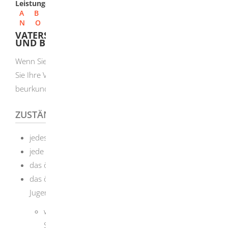
Leistungen
A
B
C
D
E
F
G
H
I
J
K
L
M
N
O
P
Q
R
S
T
U
V
W
X
Y
Z
VATERSCHAFTSANERKENNUNG ERKLÄREN
UND BEURKUNDEN LASSEN
Wenn Sie Vater eines nicht ehelichen Kindes sind, können
Sie Ihre Vaterschaft anerkennen. Das muss öffentlich
beurkundet werden.
ZUSTÄNDIGE STELLE
jedes Amtsgericht,
jede Notarin oder jeder Notar
das örtliche Standesamt oder
das örtliche Jugendamt
Jugendamt ist,
wenn Sie in einem Stadtkreis wohnen: die
Stadtverwaltung