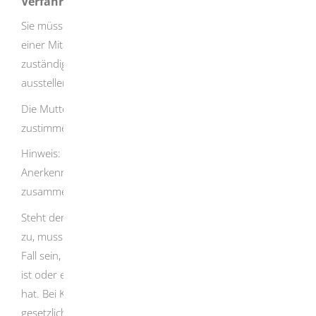
Verfahrensablauf
Sie müssen die Anerkennung der Vaterschaft gegenüber
einer Mitarbeiterin oder einem Mitarbeiter der
zuständigen Stelle erklären, die öffentliche Urkunden
ausstellen darf.
Die Mutter des Kindes muss der Anerkennung
zustimmen.
Hinweis:
Sie und die Mutter Ihres Kindes können die
Anerkennung der Vaterschaft und die Zustimmung
zusammen oder getrennt erklären.
Steht der Mutter die elterliche Sorge für das Kind nicht
zu, muss auch das Kind selbst zustimmen. Dies kann der
Fall sein, wenn beispielsweise das Kind bereits volljährig
ist oder ein Gericht der Mutter das Sorgerecht entzogen
hat. Bei Kindern unter 14 Jahren übernimmt das die
gesetzliche Vertreterin oder der gesetzliche Vertreter,