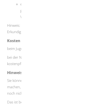
eventuell Nachweise über die Stellung als
gesetzliche Vertreterin oder gesetzlicher
Vertreter
Hinweis: Manchmal benötigen Sie weitere Unterlagen.
Erkundigen Sie sich bei der zuständigen Stelle.
Kosten
beim Jugendamt oder Standesamt: gebührenfrei
bei der Notarin oder beim Notar oder beim Amtsgericht:
kostenpflichtig
Hinweise
Sie können die Anerkennung der Vaterschaft rückgängig
machen, wenn diese ein Jahr nach der Beurkundung
noch nicht wirksam geworden ist.
Das ist beispielsweise der Fall, wenn die Mutter des