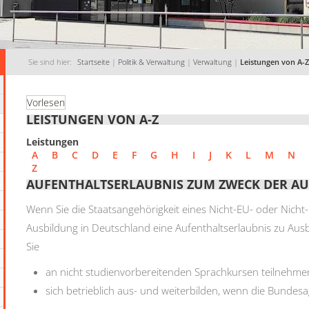
Sie sind hier:
Startseite
|
Politik & Verwaltung
|
Verwaltung
|
Leistungen von A-Z
Vorlesen
LEISTUNGEN VON A-Z
Leistungen
A
B
C
D
E
F
G
H
I
J
K
L
M
N
Z
AUFENTHALTSERLAUBNIS ZUM ZWECK DER A
Wenn Sie die Staatsangehörigkeit eines Nicht-EU- oder Nicht-
Ausbildung in Deutschland eine Aufenthaltserlaubnis zu Ausb
Sie
an nicht studienvorbereitenden Sprachkursen teilnehmen
sich betrieblich aus- und weiterbilden, wenn die Bundesa