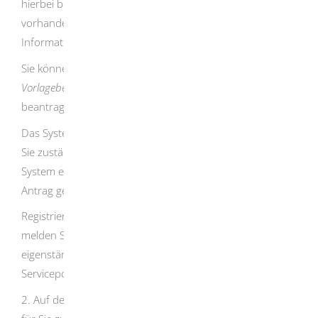
hierbei bei der Eingabe der Daten und verwendet, sofern
vorhanden, bereits von Ihnen eingegebene
Informationen zum Exemplar.
Sie können hier auch die weiteren Leistungen
Vorlagebescheinigung
und
Transportgenehmigung
beantragen (
verlinken
).
Das System schickt Ihren Antrag automatisch an die für
Sie zuständige Behörde. Sie bekommen auch über das
System eine Rückmeldung zu Ihrem Antrag. Wird der
Antrag genehmigt, kommt die Bescheinigung per Post.
Registrieren Sie sich hierzu bei
MelBA-online
und
melden Sie sich anschließend an:
. MelBA-online
ist ein
eigenständiges Fachverfahren außerhalb des
Serviceportals Baden-Württemberg.
2. Auf der Seite der Regierungspräsidien können Sie beim