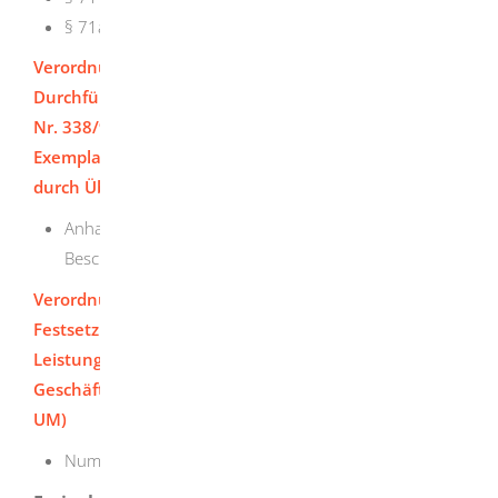
§ 71a Strafvorschriften
Verordnung (EG) Nr. 865/2006 mit
Durchführungsbestimmungen zur Verordnung (EG)
Nr. 338/97 des Rates über den Schutz von
Exemplaren wild lebender Tier- und Pflanzenarten
durch Überwachung des Handels
Anhang X Arten mit Ausnahme von der
Bescheinigungspflicht
Verordnung des Umweltministeriums über die
Festsetzung der Gebührensätze für öffentliche
Leistungen der staatlichen Behörden in seinem
Geschäftsbereich - Gebührenverordnung UM (GebVO
UM)
Nummer 18 Naturschutz