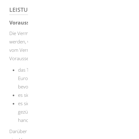
LEISTUNGSDETAILS
Voraussetzungen
Die Vermarktungsgenehmigung kann auf Antrag erteilt
werden, wenn die Voraussetzungen für eine Ausnahme
vom Vermarktungsverbot vorliegen. Die
Voraussetzungen können beispielsweise vorliegen, wenn
das Tier/die Pflanze/der Gegenstand in die
Europäische Union eingeführt oder gekauft wurde
bevor die Art geschützt wurde,
es sich um eine Antiquität handelt oder
es sich um in Gefangenschaft geborene und
gezüchtete Tiere oder künstlich vermehrte Pflanzen
handelt.
Darüber hinaus gibt es weitere Konstellationen, in denen