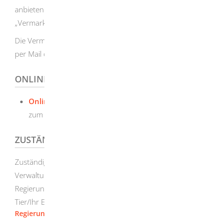
anbieten oder zu Verkaufszwecken befördern.
„Vermarkten“ ist damit sehr weit gefasst.
Die Vermarktungsgenehmigung können Sie online oder
per Mail oder Post beantragen.
ONLINEANTRAG UND FORMULARE
Online-Antrag - Haltung geschützter Arten
Link
zum Onlinedienst
ZUSTÄNDIGE STELLE
Zuständig ist die für Sie zuständige höhere
Verwaltungsbehörde. Hierbei handelt es sich um das
Regierungspräsidium, in dessen Regierungsbezirk sich Ihr
Tier/Ihr Exemplar befindet.
Regierungspräsidium Stuttgart