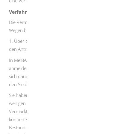
eine Vermarktungsgenehmigung erteilt werden kann.
Verfahrensablauf
Die Vermarktungsgenehmigung können Sie auf zwei
Wegen bei der zuständigen Behörde beantragen:
1. Über das Fachverfahren „MelBA-online“ können Sie
den Antrag online verschicken.
In MelBA-online können Sie – sofern notwendig – Ihr Tier
anmelden (vergleiche Leistung Haltungsmeldung) und
sich dauerhaft Ihren Bestand lebender Tiere ansehen,
den Sie über MelBA-online gemeldet haben.
Sie haben die Möglichkeit, auf Basis des Bestands mit nur
wenigen zusätzlichen Angaben eine
Vermarktungsgenehmigung zu beantragen. Ansonsten
können Sie diese Genehmigung auch ohne einen
Bestandseintrag beantragen. Das System unterstützt Sie