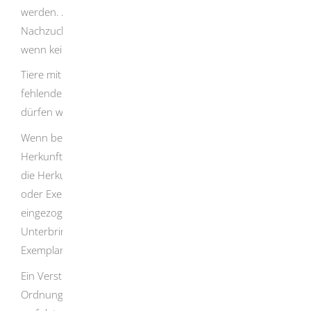
werden. Aus Gründen der Rechtssicherheit sollten für
Nachzuchten Bescheinigungen beantragt werden, auch
wenn keine Vermarktung beabsichtigt ist.
Tiere mit ungültigen, fehlerhaften, unvollständigen oder
fehlenden Legalitätsnachweisen (Herkunftsnachweisen)
dürfen weder angeboten noch erworben werden.
Wenn bei einem Tier oder Exemplar die rechtmäßige
Herkunft nicht eindeutig nachgewiesen werden kann, ist
die Herkunft zweifelhaft. In diesen Fällen kann das Tier
oder Exemplar beschlagnahmt oder dauerhaft
eingezogen (weggenommen) werden. Die Kosten der
Unterbringung trägt dann die Person, bei der die
Exemplare beschlagnahmt wurden.
Ein Verstoß gegen das Vermarktungsverbot kann als eine
Ordnungswidrigkeit geahndet oder sogar strafrechtlich