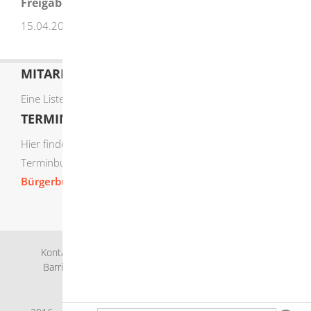
Freigabevermerk
15.04.2026 Umweltministerium Baden-Württemberg
MITARBEITERLISTE
Eine Liste der Mitarbeiter von A-Z finden Sie
hier
.
TERMIN ONLINE BUCHEN
Hier finden Sie die verfügbaren Sachgebiete zur Online-
Terminbuchung:
Bürgerbüro Termine online buchen
Kontakt
Bankverbindung
Impressum
Datenschutz
Barrierefreiheit
Leichte Sprache
Gebärdensprache
Sitemap
Intranet