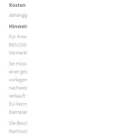
Kosten
abhängig vom Antrag
Hinweise
Für Arten, die in Anhang X der Verordnung EG-DVO
865/2006 gelistet sind, benötigen Sie keine
Vermarktungsgenehmigung.
Sie müssen sich bereits vor dem Erwerb eines Exemplars
einer geschützten Art versichern, dass Nachweise
vorliegen, die die Legalität des Tiers/Exemplars
nachweisen. Wenn ein solches Exemplar gekauft oder
verkauft wird, muss dem neuen Halter das Original der
EU-Vermarktungsgenehmigung zusammen mit dem
Exemplar ausgehändigt werden.
Die Bescheinigung ist auch notwendig, wenn eigene
Nachzuchten der entsprechenden Arten vermarktet