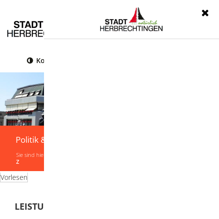
Menü
Kontrast
Leichte Sprache
Gebärdensprache
Politik & Verwaltung
Sie sind hier:
Startseite
|
Politik & Verwaltung
|
Verwaltung
|
Leistungen von A-
Z
Vorlesen
LEISTUNGEN VON A-Z