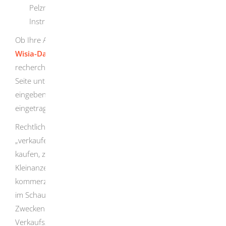
Pelzmäntel, Produkte aus Elfenbein oder Möbel und
Instrumente aus geschützten Baumarten
Ob Ihre Art eine Anhang A-Art ist, können Sie in der
Wisia-Datenbank des Bundesamtes für Naturschutz
recherchieren. Sie können die Art dort auf der linken
Seite unter „Recherche“ und „Suchbegriff (Artnamen)
eingeben“. Ist in der erscheinenden Spalte „EG“ ein „A“
eingetragen, handelt es sich um eine Anhang A-Art.
Rechtlich versteht man unter „vermarkten“ nicht nur
„verkaufen“. Zu „vermarkten“ gehört auch das Folgende:
kaufen, zum Kauf anbieten (
zum Beispiel
bei
Kleinanzeigen), zu kommerziellen Zwecken erwerben, zu
kommerziellen Zwecken zur Schau stellen (
zum Beispiel
im Schaufenster als Dekoration), zu kommerziellen
Zwecken verwenden sowie verkaufen, zu
Verkaufszwecken vorrätig halten, zu Verkaufszwecken