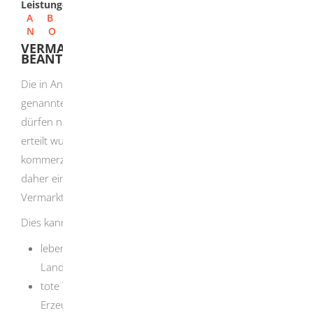
Leistungen
A
B
C
D
E
F
G
H
I
J
K
L
M
N
O
P
Q
R
S
T
U
V
W
X
Y
Z
VERMARKTUNGSGENEHMIGUNG
BEANTRAGEN
Die in Anhang A der EG-Artenschutzverordnung 338/97
genannten Tiere, Pflanzen oder deren Erzeugnisse
dürfen nur vermarktet werden, wenn eine Genehmigung
erteilt wurde. Wenn Sie Anhang-A-Exemplare zu
kommerziellen Zwecken verwenden möchten, müssen Sie
daher eine Vermarktungsgenehmigung beantragen. Die
Vermarktung ohne Genehmigung ist verboten.
Dies kann zum Beispiel relevant sein für:
lebende Tiere und Pflanzen
zum Beispiel
Griechische
Landschildkröten, Graupapageien
tote Tiere und Pflanzen
zum Beispiel
Präparate,
Erzeugnisse (unter anderem Pulver), Federschmuck,