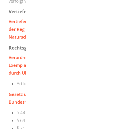
verfolgt werden.
Vertiefende Informationen
Vertiefende Informationen finden Sie auf der Seite
der Regierungspräsidien
sowie beim
Bundesamt für
Naturschutz
.
Rechtsgrundlage
Verordnung (EG) Nr. 338/97 über den Schutz von
Exemplaren wildlebender Tier- und Pflanzenarten
durch Überwachung des Handels
Artikel 8 Absatz 3 Ausnahmevoraussetzungen
Gesetz über Naturschutz und Landschaftspflege -
Bundesnaturschutzgesetz (BNatSchG)
§ 44 Verbote
§ 69 Ordnungswidrigkeit
§ 71 Strafvorschriften