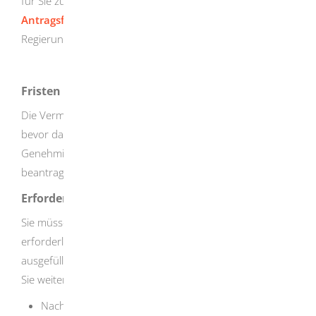
für Sie zuständigen Regierungspräsidium das
Antragsformular
herunterladen, ausfüllen und an das
Regierungspräsidium verschicken.
Fristen
Die Vermarktungsgenehmigung muss erteilt worden sein
bevor das Exemplar/das Tier vermarktet wird. Die
Genehmigung sollte daher mindestens 4 Wochen vorher
beantragt werden.
Erforderliche Unterlagen
Sie müssen über MelBA-online die für den Antrag
erforderlichen Felder ausfüllen beziehungsweise einen
ausgefüllten Antrag einreichen. Je nach Einzelfall müssen
Sie weitere Unterlagen einreichen, zum Beispiel:
Nachweis über die legale Herkunft: Je nach Fall