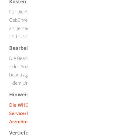
Kosten
Für die Ausstellung von WHO-Zertifikaten fallen
Gebühren entsprechend der Landesgebührenordnung
an. Je nach Umfang beziehungsweise Aufwand sind dies
25 bis 500 Euro.
Bearbeitungsdauer
Die Bearbeitungsdauer ist unter anderem abhängig von
• der Anzahl der Arzneimittel, für die ein WHO-Zertifikat
beantragt wird
• dem Umfang der einzelnen Anträge
Hinweise
Die WHO-Zertifikats
f
ormulare finden Sie hier:
Service/Download-Seite der Leitstelle
Arzneimittelüberwachung Baden-Württemberg
Vertiefende Informationen