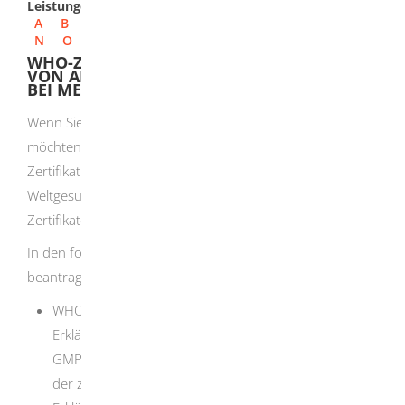
Leistungen
A
B
C
D
E
F
G
H
I
J
K
L
M
N
O
P
Q
R
S
T
U
V
W
X
Y
Z
WHO-ZERTIFIKAT (CPP) FÜR DIE AUSFUHR
VON ARZNEIMITTELN ZUR ANWENDUNG
BEI MENSCHEN AUSSTELLUNG
Wenn Sie Arzneimittel in Nicht-EU-Drittstaaten ausführen
möchten, benötigen Sie dafür ein Zertifikat. Dieses
Zertifikat muss dem Zertifikatsystem der
Weltgesundheitsorganisation (sogenannte WHO-
Zertifikate) entsprechen.
In den folgenden Fällen kann ein WHO-Zertifikat
beantragt werden:
WHO-Zertifikat für pharmazeutische Produkte: Diese
Erklärung bescheinigt den Zulassungsstatus und die
GMP-Konformität der Herstellung, soweit dies von
der zertifizierenden Behörde bestätigt werden kann.