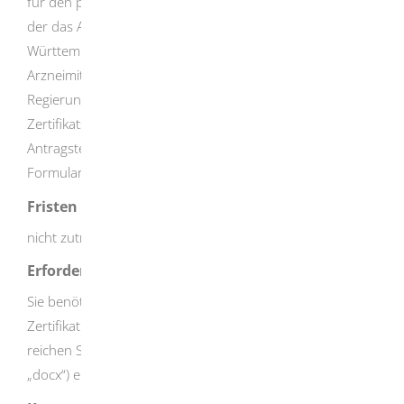
für den pharmazeutischen Unternehmer zuständig ist,
der das Arzneimittel
exportieren möchte
. Für Baden-
Württemberg ist dies die Leitstelle
Arzneimittelüberwachung Baden-Württemberg am
Regierungspräsidium Tübingen. Die WHO-
Zertifikatsformulare müssen vorab ausgefüllt vom
Antragsteller eingereicht werden. Den Link zu den
Formularen finden Sie unter „Hinweise“.
Fristen
nicht zutreffend
Erforderliche Unterlagen
Sie benötigen die vorab ausgefüllte Vorlage WHO-
Zertifikat (produktbezogen / Zulassungsstatus). Bitte
reichen Sie diese als Word-Dokument (Dateiformat
„docx“) ein.