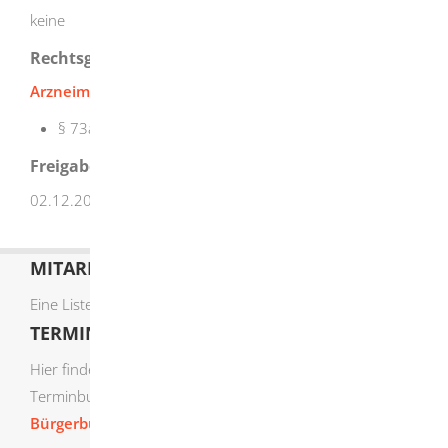
keine
Rechtsgrundlage
Arzneimittelgesetz (AMG)
§ 73a Absatz 2
Freigabevermerk
02.12.2025 Sozialministerium Baden-Württemberg
MITARBEITERLISTE
Eine Liste der Mitarbeiter von A-Z finden Sie
hier
.
TERMIN ONLINE BUCHEN
Hier finden Sie die verfügbaren Sachgebiete zur Online-
Terminbuchung:
Bürgerbüro Termine online buchen