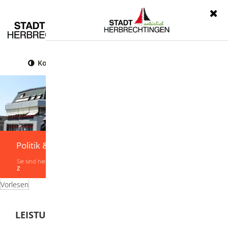
Menü
Kontrast
Leichte Sprache
Gebärdensprache
Politik & Verwaltung
Sie sind hier:
Startseite
|
Politik & Verwaltung
|
Verwaltung
|
Leistungen von A-
Z
Vorlesen
LEISTUNGEN VON A-Z