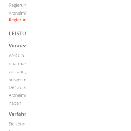
Regierungspräsidium Tübingen - Leitstelle
Arzneimittelüberwachung Baden-Württemberg
Regierungspräsidium Tübingen
LEISTUNGSDETAILS
Voraussetzungen
WHO-Zertifikate können auf Antrag des
pharmazeutischen Unternehmers oder auf Antrag der
zuständigen Behörde des Export-Bestimmungslandes
ausgestellt werden.
Der Zulassungsinhaber für das zu exportierende
Arzneimittel muss seinen Sitz in Baden-Württemberg
haben
Verfahrensablauf
Sie können die Zertifikate bei der
Stelle beantragen, die