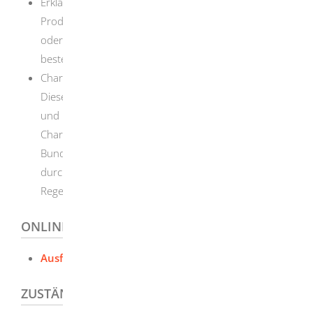
Erklärung des Zulassungsstatus für pharmazeutische
Produkte: Diese Erklärung bescheinigt, dass für ein
oder mehrere Produkte im Ausfuhrland Zulassungen
bestehen.
Chargenzertifikate für pharmazeutische Produkte:
Dieses Zertifikat wird normalerweise vom Hersteller
und nur ausnahmsweise – wenn staatliche
Chargenprüfungen durchgeführt werden – von der
Bundesbehörde ausgestellt, die die Chargenprüfung
durchführt. Diese Zertifikate sind daher nicht
Regelungsgegenstand dieser Verfahrensanweisung.
ONLINEANTRAG UND FORMULARE
Ausfuhr von Arzneimitteln
ZUSTÄNDIGE STELLE