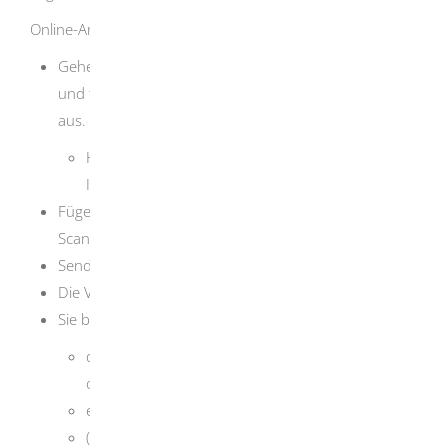
Online-Antragstellung:
Gehen Sie auf die Internetseite des Bundesportals
und füllen Sie dort das Antragsformular elektronisch
aus.
Hinweis: Für die Online-Funktion benötigen Sie
Ihren Personalausweis mit PIN-Nummer
Fügen Sie die weiteren geforderten Unterlagen als
Scan hinzu.
Senden Sie Ihren Antrag ab.
Die Vergabestelle prüft Ihren Antrag.
Sie bekommen dann per Post
den Nachweis über die Berechtigung zugestellt
oder
einen Bescheid über die Ablehnung
(oder eine Aufforderung zur Neubeantragung)