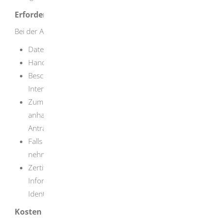
Erforderliche Unterlagen
Bei der Antragstellung müssen Sie einreichen:
Datenschutzerklärung
Handelsregisterauszug (nur für E-Business)
Beschreibung des dem Antrag zu Grunde liegenden
Interesses an einer Berechtigung
Zum Verständnis können Sie Ihren Geschäftsprozess
anhand eines Flussdiagramms darstellen und dem
Antrag beifügen.
Falls Sie einen technischen Dienstleister in Anspruch
nehmen, fügen Sie bitte den Vertrag hinzu.
Zertifikat des Bundesamtes für
Informationssicherheit (BSI) (nur
Identifizierungsdiensteanbieter)
Kosten