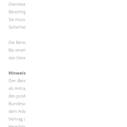
Diensteanbieter die Berechtigung und das
Berechtigungszertifikat beantragen.
Sie müssen zusätzlich Ihren Service beim Bundesamt für
Sicherheit in der Informationstechnik zertifizieren lassen.
Die Berechtigungen sind jeweils höchstens 3 Jahre gültig.
Bei einem Verstoß gegen die abgegebene Erklärung und
das Gesetz können sie jederzeit sofort entzogen werden.
Hinweis
Den Berechtigungszertifikateanbieter (BerCA) müssen Sie
als Antragsteller selbst beauftragen. Das heißt: Auf Basis
des positiven Berechtigungsbescheides des
Bundesverwaltungsamts (BVA) schließen Sie direkt mit
dem Anbieter von Berechtigungszertifikaten einen
Vertrag über den technischen Bezug des
Berechtigungszertifikats und der Sperrlisten ab.