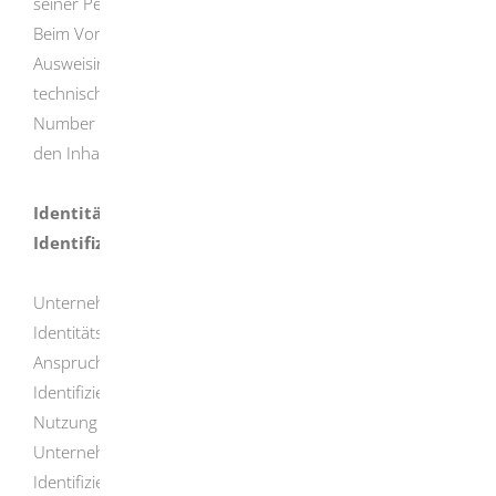
seiner Personendaten identifizieren.
Beim Vor-Ort-Auslesen entfällt die PIN-Eingabe durch den
Ausweisinhaber. Sie wird durch die Eingabe oder
technische Erfassung der Zugangsnummer (Card Access
Number – CAN) auf der Vorderseite des Ausweises durch
den Inhaber der Berechtigung ersetzt.
Identitätsnachweis gegenüber
Identifizierungsdiensteanbietern
Unternehmen und Behörden können für den
Identitätsnachweis einen zertifizierten Service Dritter in
Anspruch nehmen. Die sogenannten
Identifizierungsdiensteanbieter stellen die Daten aus der
Nutzung der Online-Ausweisfunktion im Einzelfall den
Unternehmen und Behörden zur Verfügung.
Identifizierungsdiensteanbieter müssen dafür anstelle der