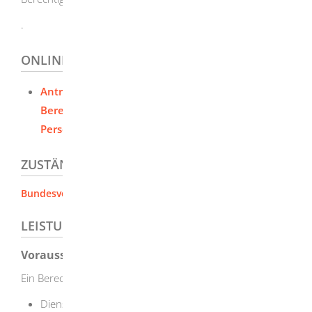
.
ONLINEANTRAG UND FORMULARE
Antrag auf Erteilung eines
Berechtigungszertifikates auf dem
Personalausweisportal
ZUSTÄNDIGE STELLE
Bundesverwaltungsamt
LEISTUNGSDETAILS
Voraussetzungen
Ein Berechtigungszertifikat beantragen können:
Diensteanbieter