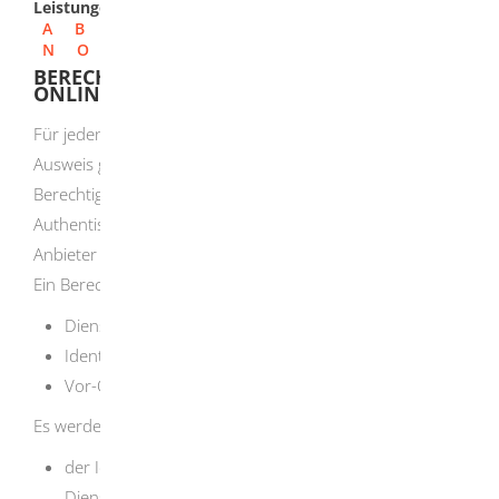
Leistungen
A
B
C
D
E
F
G
H
I
J
K
L
M
N
O
P
Q
R
S
T
U
V
W
X
Y
Z
BERECHTIGUNGSZERTIFIKAT FÜR DIE
ONLINE-AUSWEISFUNKTION BEANTRAGEN
Für jeden elektronischen Dienst, der mit dem Online-
Ausweis genutzt werden kann, ist ein
Berechtigungszertifikat erforderlich, welches zur
Authentisierung und Authentifizierung von Nutzer und
Anbieter berechtigt.
Ein Berechtigungszertifikat beantragen können:
Diensteanbieter und
Identifizierungsdiensteanbieter
Vor-Ort-Diensteanbieter
Es werden folgende Berechtigungen unterschieden:
der Identitätsnachweis gegenüber Online-
Diensteanbietern,