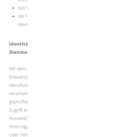
das Vor-Ort-Auslesen bei Diensteanbietern und
der Identitätsnachweis gegenüber
Identifizierungsdiensteanbietern.
Identitätsnachweis gegenüber Online-
Diensteanbietern
Mit dem Berechtigungszertifikat bekommen Sie die
Erlaubnis, Daten aus Personalausweisen zur
Identifizierung des Inhabers anzufragen und zu
verarbeiten. Mit dem Berechtigungszertifikat und den
geprüften elektronischen Schlüsseln, wird der technische
Zugriff ermöglicht. Sie können damit die Online-
Ausweisfunktion als ein digitales Identifizierungsmittel in
ihren eigenen Online-Dienst oder in einem Automaten
oder Terminal integrieren.