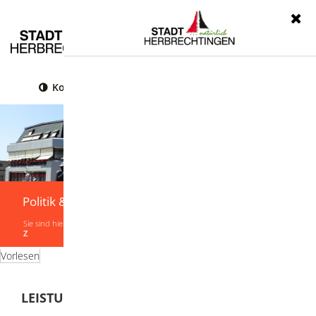
Menü
Kontrast
Leichte Sprache
Gebärdensprache
Politik & Verwaltung
Sie sind hier:
Startseite
|
Politik & Verwaltung
|
Verwaltung
|
Leistungen von A-
Z
Vorlesen
LEISTUNGEN VON A-Z