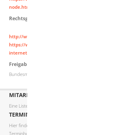
node.html
Rechtsgrundlage
http://www.gesetze-im-internet.de/pauswg/__21.html
https://www.gesetze-im-
internet.de/pauswv/__29.html
Freigabevermerk
Bundesministerium des Innern, für Bau und Heimat (BMI)
MITARBEITERLISTE
Eine Liste der Mitarbeiter von A-Z finden Sie
hier
.
TERMIN ONLINE BUCHEN
Hier finden Sie die verfügbaren Sachgebiete zur Online-
Terminbuchung: