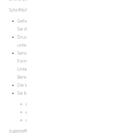
Schriftliche Antragstellung:
Gehen Sie auf die Internetseite des BVA und füllen
Sie dort das Antragsformular elektronisch aus.
Drucken Sie das ausgefüllte Formular aus und
unterschreiben Sie es.
Senden Sie das ausgefüllte und unterschriebene
Formular gemeinsam mit allen weiteren geforderten
Unterlagen per Post an die Vergabestelle für
Berechtigungszertifikate.
Die Vergabestelle prüft Ihren Antrag.
Sie bekommen dann per Post
den Nachweis über die Berechtigung oder
einen Bescheid über die Ablehnung
oder eine Aufforderung zur Neubeantragung
zugestellt.