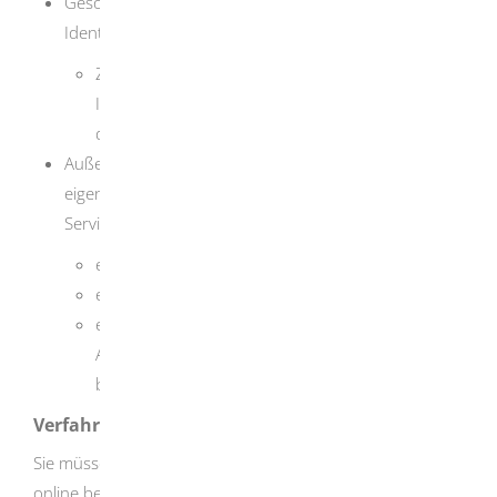
Gesonderte Anforderungen an
Identifizierungsdiensteanbieter:
Zertifikat des Bundesamtes für
Informationssicherheit (BSI) über die Einhaltung
der Vorgaben
Außerdem brauchen Sie für den Betrieb einen
eigenen eID-Server oder einen Dienstleister als eID-
Service-Provider oder
eine geeignete Software,
ein Lesegerät für das Vor-Ort-Auslesen und
eine geeignete Integration der
Ausweisanwendung in Ihre Website
beziehungsweise Ihr Hintergrundsystem.
Verfahrensablauf
Sie müssen das Berechtigungszertifikat schriftlich oder
online beim Bundesverwaltungsamt (BVA) beantragen.