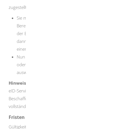
zugestellt.
Sie müssen dann einen
Berechtigungszertifikateanbieter für die Bereitstellung
der Berechtigungszertifikate wählen und können
dann auf Basis des positiven Berechtigungsbescheids
einen Vertrag abschließen.
Nun können Sie einen eigenen eID-Server betreiben
oder einen Dienstleister als eID-Service-Provider
auswählen.
Hinweis
eID-Service-Anbieter können Sie kostenpflichtig bei der
Beschaffung der Zertifikate unterstützen und die
vollständige Infrastruktur zur Verfügung stellen.
Fristen
Gültigkeit des Berechtigungszertifikates: 3 Jahre