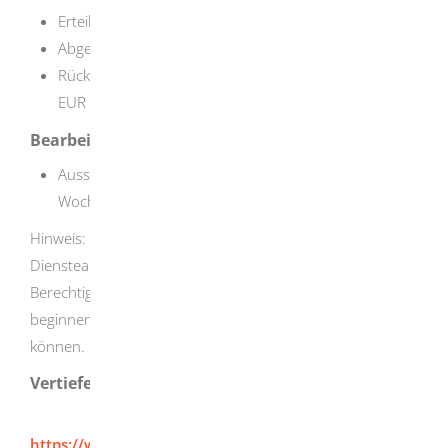
Erteilung einer Berechtigung: EUR 102,00
Abgelehnter Antrag auf Berechtigung: EUR 80,00
Rücknahme oder den Widerruf einer Berechtigung:
EUR 115,00
Bearbeitungsdauer
Ausstellung eines Berechtigungszertifikates: 1 bis 2
Wochen
Hinweis: Die Vertragsverhandlungen zwischen Ihnen als
Diensteanbieter und dem
Berechtigungszertifikateanbieter sollten frühzeitig
beginnen, damit Sie das Zertifikat rechtzeitig nutzen
können.
Vertiefende Informationen
https://www.personalausweisportal.de/Webs/PA/DE/startse