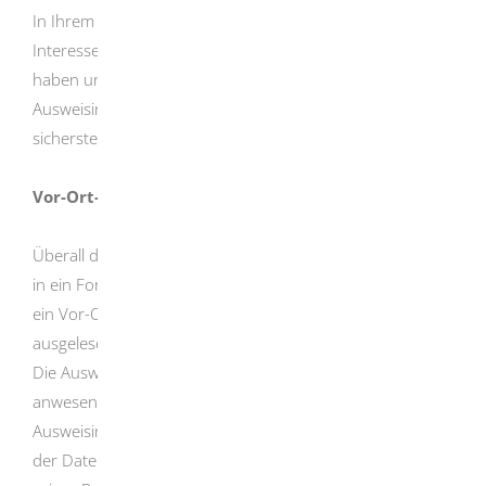
In Ihrem Antrag müssen Sie darlegen, weshalb Sie ein
Interesse an der Nutzung der Online-Ausweisfunktion
haben und wie Sie die Personendaten der
Ausweisinhaber nutzen werden. Außerdem müssen Sie
sicherstellen, dass die Daten ausreichend geschützt sind.
Vor-Ort-Auslesen bei Diensteanbietern
Überall dort, wo Personendaten wie Name und Adresse
in ein Formular übernommen werden sollen, bietet sich
ein Vor-Ort-Auslesen an. Die Daten werden elektronisch
ausgelesen und übernommen.
Die Ausweisinhaberin/der Ausweisinhaber ist persönlich
anwesend. Der Inhaber der Berechtigung muss die
Ausweisinhaberin/den Ausweisinhaber vor dem Auslesen
der Daten anhand des aufgedruckten Lichtbilds und