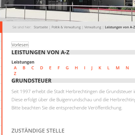
Sie sind hier:
Startseite
|
Politik & Verwaltung
|
Verwaltung
|
Leistungen von A-Z
Vorlesen
LEISTUNGEN VON A-Z
Leistungen
A
B
C
D
E
F
G
H
I
J
K
L
M
N
Z
GRUNDSTEUER
Seit 1997 erhebt die Stadt Herbrechtingen die Grundsteuer
Diese erfolgt über die Buigenrundschau und die Herbrechti
Bitte beachten Sie die entsprechende Veröffentlichung.
ZUSTÄNDIGE STELLE