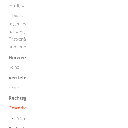
erteilt, wenn Ihr Antrag hinreichend bestimmt ist.
Hinweis: Die zuständige Stelle kann die Frist einmal
angemessen verlängern, wenn dies durch die
Schwierigkeit der Angelegenheit gerechtfertigt ist. Diese
Fristverlängerung muss die zuständige Stelle begründen
und Ihnen rechtzeitig mitteilen.
Hinweise
Keine
Vertiefende Informationen
keine
Rechtsgrundlage
Gewerbeordnung (GewO):
§ 55 Reisegewerbekarte