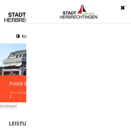
Menü
Kontrast
Leichte Sprache
Gebärdensprache
Politik & Verwaltung
Sie sind hier:
Startseite
|
Politik & Verwaltung
|
Verwaltung
|
Leistungen von A-
Z
Vorlesen
LEISTUNGEN VON A-Z