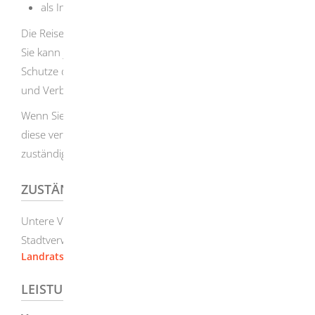
als Inhaberin oder Inhaber eines Marktstandes.
Die Reisegewerbekarte ist in der Regel unbefristet gültig.
Sie kann jedoch befristet erteilt werden, soweit dies zum
Schutze der Allgemeinheit oder der Verbraucherinnen
und Verbraucher erforderlich ist.
Wenn Sie eine befristete Reisegewerbekarte besitzen und
diese verlängern möchten, müssen Sie dies bei der
zuständigen Behörde beantragen.
ZUSTÄNDIGE STELLE
Untere Verwaltungsbehörde, also je nach Wohnort die
Stadtverwaltung oder das Landratsamt
Landratsamt Heidenheim
LEISTUNGSDETAILS