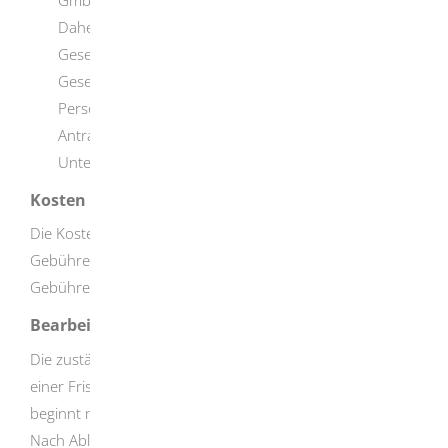
GmbH Co. KG) sind als solche nicht erlaubnisfähig.
Daher benötigt jeder geschäftsführende
Gesellschafter und jede geschäftsführende
Gesellschafterin die Erlaubnis. Für jede dieser
Personen müssen Sie ein ausgefülltes
Antragsformular und sämtliche persönliche
Unterlagen einreichen.
Kosten
Die Kosten richten sich nach der kommunalen
Gebührensatzung beziehungsweise der
Gebührenverordnung des Landratsamts.
Bearbeitungsdauer
Die zuständige Stelle muss über Ihren Antrag innerhalb
einer Frist von drei Monaten entscheiden. Diese Frist
beginnt mit dem Eingang der vollständigen Unterlagen.
Nach Ablauf dieser Frist gilt die beantragte Erlaubnis als