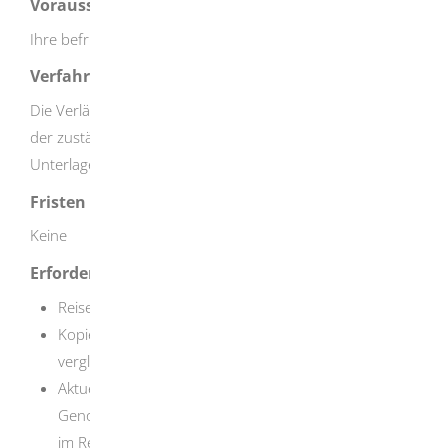
Voraussetzungen
Ihre befristete Reisegewerbekarte läuft in Kürze ab.
Verfahrensablauf
Die Verlängerung der Reisegewerbekarte müssen Sie bei
der zuständigen Stelle beantragen. Nach Erhalt aller
Unterlagen prüft die Behörde Ihren Antrag.
Fristen
Keine
Erforderliche Unterlagen
Reisegewerbekarte
Kopie des Personalausweises oder eines
vergleichbaren Identifikationspapiers
Aktueller Auszug aus dem Handels- oder
Genossenschaftsregister, soweit das Unternehmen
im Register eingetragen ist; ansonsten eine