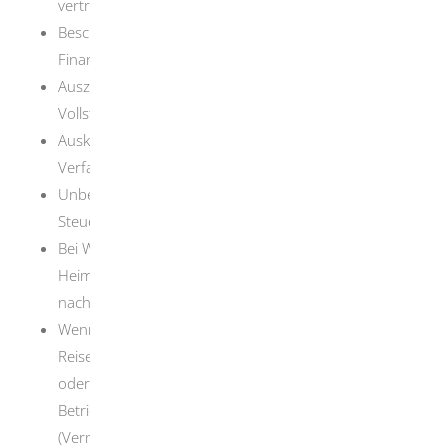
vertretungsberechtigten Personen)
Bescheinigung in Steuersachen des zuständigen
Finanzamts
Auszug aus dem Schuldnerverzeichnis des zentralen
Vollstreckungsgerichts
Auskunft des Insolvenzgerichts, ob eine
Verfahrenseröffnung vorliegt
Unbedenklichkeitsbescheinigung des kommunalen
Steueramts
Bei Wohnsitz im Ausland: Dokumente aus Ihrem
Heimatland, die Ihre persönliche Zuverlässigkeit
nachweisen
Wenn Sie als Schaustellerin oder Schausteller eine
Reisegewerbekarte beantragen: zusätzlich Nachweis
oder Nachweise über den Abschluss einer
Betriebshaftpflichtversicherung
(Vermögensschadenhaftpflichtversicherung