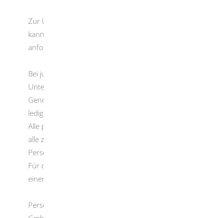
Zur Überprüfung der persönlichen Zuverlässigkeit
kann die zuständige Stelle weitere Dokumente
anfordern.
Bei juristischen Personen (GmbH,
Unternehmensgesellschaften, AG, eingetragene
Genossenschaften) müssen Sie das Antragsformular
lediglich für die juristische Person selbst ausfüllen.
Alle personenbezogenen Unterlagen müssen Sie für
alle zur Geschäftsführung berechtigten natürlichen
Personen einreichen (zum Beispiel Personalpapiere).
Für die juristische Person benötigen Sie außerdem
einen Auszug aus dem Gewerbezentralregister.
Personengesellschaften (GbR, KG, OHG, PartG,