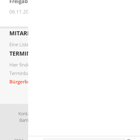
Freigabevermerk
06.11.2025 Wirtschaftsministerium Baden-Württemberg
MITARBEITERLISTE
Eine Liste der Mitarbeiter von A-Z finden Sie
hier
.
TERMIN ONLINE BUCHEN
Hier finden Sie die verfügbaren Sachgebiete zur Online-
Terminbuchung:
Bürgerbüro Termine online buchen
Kontakt
Bankverbindung
Impressum
Datenschutz
Barrierefreiheit
Leichte Sprache
Gebärdensprache
Sitemap
Intranet