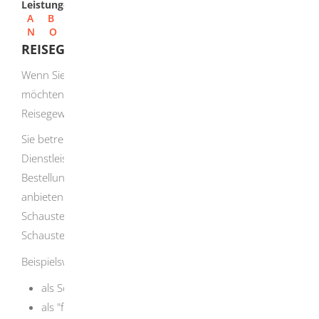
Leistungen
A
B
C
D
E
F
G
H
I
J
K
L
M
N
O
P
Q
R
S
T
U
V
W
X
Y
Z
REISEGEWERBEKARTE VERLÄNGERN LASSEN
Wenn Sie im Reisegewerbe selbstständig tätig werden
möchten, benötigen Sie grundsätzlich eine
Reisegewerbekarte.
Sie betreiben ein Reisegewerbe, wenn Sie Ihre
Dienstleistungen oder Waren ohne vorhergehende
Bestellung außerhalb Ihrer gewerblichen Niederlassung
anbieten oder eine unterhaltende Tätigkeit als
Schaustellerin oder Schausteller beziehungsweise nach
Schaustellerart ausüben.
Beispielsweise
als Schaustellerin oder Schausteller,
als "fliegender Händlerin oder Händler" oder