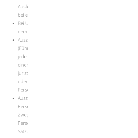
Ausfertigung des Gesellschaftsvertrags (zum Beispiel
bei einer Gesellschaft bürgerlichen Rechts (GbR))
Bei Unternehmenssitz im Ausland: Dokumente aus
dem Sitzland, die die Rechtsform nachweisen
Auszug aus dem Bundeszentralregister
(Führungszeugnis) zur Vorlage bei einer Behörde für
jede Person, die mit der Leitung des Betriebes oder
einer Zweigniederlassung beauftragt ist (bei
juristischen Personen: für alle nach Gesetz, Satzung
oder Gesellschaftsvertrag vertretungsberechtigten
Personen)
Auszug aus dem Gewerbezentralregister für jede
Person, die mit der Leitung des Betriebes oder einer
Zweigniederlassung beauftragt ist (bei juristischen
Personen: für diese selbst und für alle nach Gesetz,
Satzung oder Gesellschaftsvertrag