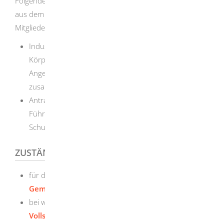
Folgende Einrichtungen können
zum Beispiel
Abdrucke
aus dem Schuldnerverzeichnis beziehen und an ihre
Mitglieder weitergeben
:
Industrie- und
Handelskammern
sowie
Körperschaften des öffentlichen Rechts, in denen
Angehörige eines Berufes kraft Gesetzes
zusammengeschlossen sind (Kammern),
Antragsteller, die Abdrucke zur Errichtung und
Führung nichtöffentlicher zentraler
Schuldnerverzeichnisse verwenden.
ZUSTÄNDIGE STELLE
für die Einsichtnahme ausschließlich das
Gemeinsame Vollstreckungsportal der Länder
bei weiteren Fragen: das
Zentrale
Vollstreckungsgericht beim Amtsgericht