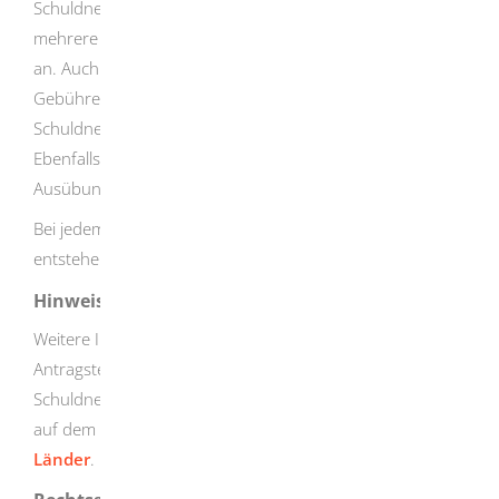
Schuldnerin oder einen bestimmten Schuldner betreffen,
mehrere Treffer vorhanden, fällt die Gebühr nur einmal
an.
Auch bei der Einholung einer Negativauskunft werden
Gebühren erhoben. Die Selbstauskunft für die
Schuldnerin oder den Schuldner ist
dagegen
kostenlos.
Ebenfalls kostenlos ist der Abruf, wenn die Einsicht zur
Ausübung einer ehrenamtlichen Betreuung benötigt wird.
Bei jedem Abruf von Schuldnerdaten wird auf die
entstehenden Kosten hingewiesen.
Hinweise
Weitere Informationen, insbesondere auch zur
Antragstellung für eingetragene Schuldnerinnen und
Schuldner sowie Hinweise zum Datenschutz, finden Sie
auf dem
Gemeinsamen Vollstreckungsportal der
Länder
.