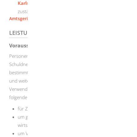
Karlsruhe
, das für ganz Baden-Württemberg
zuständig ist
Amtsgericht Heidenheim
LEISTUNGSDETAILS
Voraussetzungen
Personenbezogene Informationen aus dem
Schuldnerverzeichnis dürfen in der Regel nur zu
bestimmten, im Gesetz genannten Zwecken abgefragt
und weiter verwendet werden. Sie müssen den
Verwendungszweck bei der Abfrage konkret darlegen. Zu
folgenden Zwecken ist eine Einsichtnahme gestattet:
für Zwecke der Zwangsvollstreckung,
um gesetzliche Pflichten zur Prüfung der
wirtschaftlichen Zuverlässigkeit zu erfüllen,
um Voraussetzungen für die Gewährung von