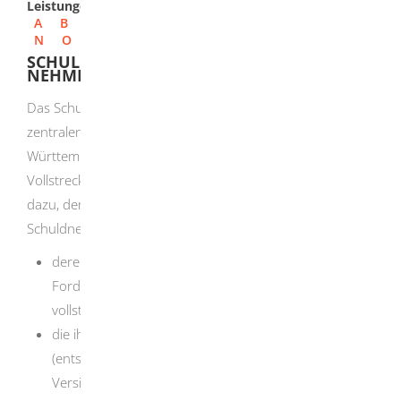
Leistungen
A
B
C
D
E
F
G
H
I
J
K
L
M
N
O
P
Q
R
S
T
U
V
W
X
Y
Z
SCHULDNERVERZEICHNIS - EINSICHT
NEHMEN
Das Schuldnerverzeichnis wird für jedes Land von einem
zentralen Vollstreckungsgericht geführt. In Baden-
Württemberg ist das Amtsgericht Karlsruhe das zentrale
Vollstreckungsgericht. Das Schuldnerverzeichnis dient
dazu, den Geschäftsverkehr vor nicht kreditwürdigen
Schuldnern zu schützen. Es erfasst alle Personen,
deren Vermögen offensichtlich nicht ausreicht, die
Forderungen des vollstreckenden Gläubigers
vollständig zu befriedigen oder
die ihrer Pflicht zur Abgabe einer Vermögensauskunft
(entspricht der früheren eidesstattlichen
Versicherung beziehungsweise dem