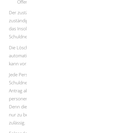
Offenbarungseid) nicht nachgekommen sind.
Der zuständige Gerichtsvollzieher oder andere
zuständige Stellen wie zum Beispiel das Finanzamt oder
das Insolvenzgericht ordnen die Eintragung eines
Schuldners an.
Die Löschung aus dem Schuldnerverzeichnis erfolgt
automatisch nach Ablauf von drei Jahren.
Die Löschung
kann vorzeitig erfolgen, wenn die Schulden getilgt sind.
Jede Person kann auf Antrag Einsicht in das
Schuldnerverzeichnis nehmen. Sie müssen in Ihrem
Antrag aber darlegen, für welchen Zweck Sie die
personenbezogenen Informationen verwenden wollen.
Denn die Einsichtnahme in das Schuldnerverzeichnis ist
nur zu bestimmten, im Gesetz geregelten Zwecken
zulässig.