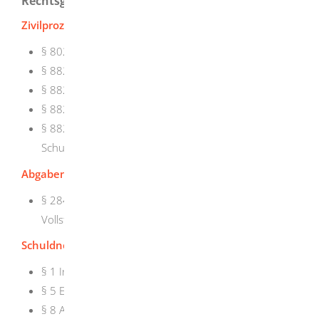
Rechtsgrundlage
Zivilprozessordnung (ZPO)
:
§ 802c Vermögensauskunft des Schuldners
§ 882b Inhalt des Schuldnerverzeichnisses
§ 882f Einsicht in das Schuldnerverzeichnis
§ 882g Erteilung von Abdrucken
§ 882h Zuständigkeit; Ausgestaltung des
Schuldnerverzeichnisses
Abgabenordnung (AO)
:
§ 284 Vermögensauskunft des
Vollstreckungsschuldners
Schuldnerverzeichnisführungsverordnung (SchuFV)
:
§ 1 Inhalt des Schuldnerverzeichnisses
§ 5 Einsichtsberechtigung
§ 8 Abfragedatenübermittlung