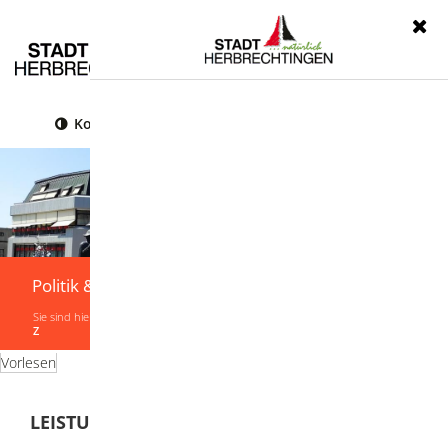
Menü
Kontrast
Leichte Sprache
Gebärdensprache
Politik & Verwaltung
Sie sind hier:
Startseite
|
Politik & Verwaltung
|
Verwaltung
|
Leistungen von A-
Z
Vorlesen
LEISTUNGEN VON A-Z