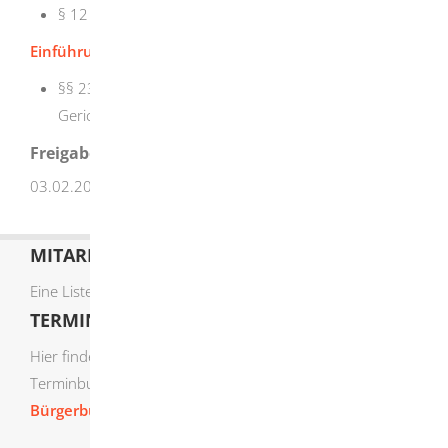
§ 12 Rechtsweg
Einführung zum Gerichtverfassungsgesetz
:
§§ 23 ff. Einführungsgesetz zum
Gerichtverfassungsgesetz
Freigabevermerk
03.02.2026 Justizministerium Baden-Württemberg
MITARBEITERLISTE
Eine Liste der Mitarbeiter von A-Z finden Sie
hier
.
TERMIN ONLINE BUCHEN
Hier finden Sie die verfügbaren Sachgebiete zur Online-
Terminbuchung:
Bürgerbüro Termine online buchen