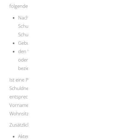
folgende Daten an:
Nachname und
Vorname der Schuldnerin oder des
Schuldners oder die Firma der Schuldnerin oder des
Schuldners
Geburtsdatum
den Wohnsitz der Schuldnerin oder des Schuldners
oder den Ort, an dem sie oder er ihren
beziehungsweise seinen Sitz hat
Ist eine Person mit den von Ihnen angegebenen Daten im
Schuldnerverzeichnis vorhanden, erhalten Sie eine
entsprechende Mitteilung über den Nachnamen,
Vornamen, das Geburtsdatum, den Geburtsort und die
Wohnsitze der Schuldnerin oder des Schuldners.
Zusätzlich werden Ihnen mitgeteilt:
Aktenzeichen und Gericht oder