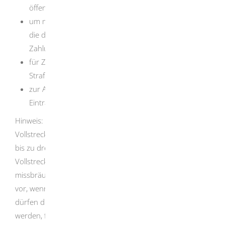
öffentlichen Leistungen zu prüfen,
um mögliche wirtschaftliche Nachteile abzuwenden,
die daraus entstehen können, dass Schuldner ihren
Zahlungsverpflichtungen nicht nachkommen,
für Zwecke der Strafverfolgung und der
Strafvollstreckung,
zur Auskunft über den Schuldner selbst betreffende
Eintragungen.
Hinweis:
Bei missbräuchlicher Nutzung des
Vollstreckungsportals kann die Nutzerin oder der Nutzer
bis zu drei Jahre oder ganz von der Nutzung des
Vollstreckungsportals ausgeschlossen werden. Eine
missbräuchliche Nutzung des Vollstreckungsportals liegt
vor,
wenn keine Einsichtsberechtigung besteht. Zudem
dürfen die Informationen nur für den Zweck verarbeitet
werden, für den sie übermittelt worden sind; sie sind