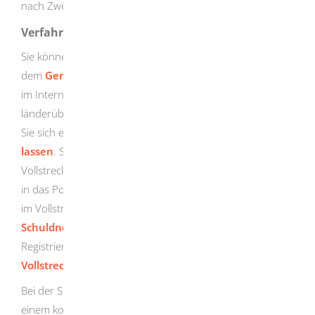
nach Zweckerreichung zu löschen.
Verfahrensablauf
Sie können den Inhalt des Schuldnerverzeichnisses auf
dem
Gemeinsamen Vollstreckungsportal der Länder
im Internet einsehen. Dort können Sie eine zentrale und
länderübergreifende Abfrage durchführen. Dazu müssen
Sie sich erst über das Vollstreckungsportal
registrieren
lassen
. Sie erhalten anschließend vom
Vollstreckungsportal die Daten, die Sie zur Einsichtnahme
in das Portal benötigen. Mit diesen Daten können Sie sich
im Vollstreckungsportal
anmelden und nach einzelnen
Schuldnern suchen
. Weitere Informationen zur
Registrierung und zur Suche auf dem
Gemeinsamen
Vollstreckungsportal der Länder
erhalten Sie dort.
Bei der Suche nach einer konkreten Schuldnerin oder
einem konkreten Schuldner geben Sie am besten