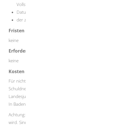
Vollstreckungsbehörde,
Datum der Eintragung und
der zur Eintragung führende Grund.
Fristen
keine
Erforderliche Unterlagen
keine
Kosten
Für nicht gebührenbefreite Stellen ist der Abruf von
Schuldnerdaten kostenpflichtig. Es fallen die in den
Landesjustizkostengesetzen festgelegten Gebühren an.
In Baden-Württemberg: EUR 4,50
Achtung: Die Gebühr fällt an je Datensatz, der übermittelt
wird. Sind bei einer Abfrage, die eine bestimmte