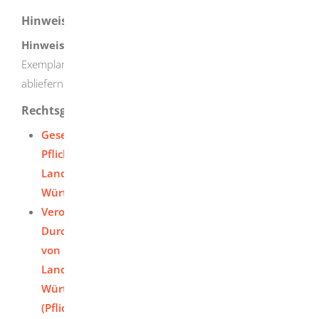
Hinweise
Hinweis:
Sie müssen von allen Veröffentlichungen zwei
Exemplare auch an die
Deutsche Nationalbibliothek
abliefern.
Rechtsgrundlage
Gesetz über die Ablieferung von
Pflichtexemplaren an die Badische
Landesbibliothek Karlsruhe und die
Württembergische Landesbibliothek Stuttgart
Verordnung des Wissenschaftsministeriums zur
Durchführung des Gesetzes über die Ablieferung
von Pflichtexemplaren an die Badische
Landesbibliothek in Karlsruhe und die
Württembergische Landesbibliothek in Stuttgart
(Pflichtexemplarverordnung)