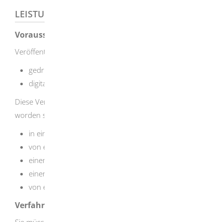
LEISTUNGSDETAILS
Voraussetzungen
Veröffentlichungen sind:
gedruckte Veröffentlichungen,
digitale Veröffentlichungen,
Diese Veröffentlichungen können herausgegeben
worden sein:
in einem der vielen Verlage Baden-Württembergs,
von einer Behörde,
einem Verein,
einer Firma oder
von einer Privatperson im Selbstverlag.
Verfahrensablauf
Sie müssen je ein Exemplar Ihrer Veröffentlichungen