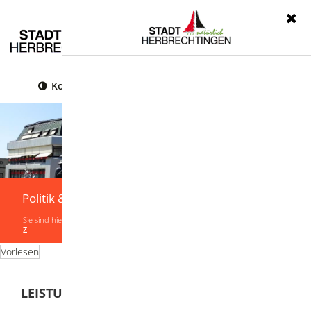
Menü
Kontrast
Leichte Sprache
Gebärdensprache
Politik & Verwaltung
Sie sind hier:
Startseite
|
Politik & Verwaltung
|
Verwaltung
|
Leistungen von A-
Z
Vorlesen
LEISTUNGEN VON A-Z