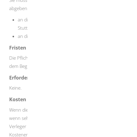
abgeben:
an die Württembergische Landesbibliothek in
Stuttgart und
an die
Badische Landesbibliothek
in Karlsruhe.
Fristen
Die Pflichtexemplare müssen innerhalb einer Woche nach
dem Beginn des Verkaufs abgeliefert werden.
Erforderliche Unterlagen
Keine.
Kosten
Wenn die kostenlose Abgabe nicht zumutbar ist, z.B.
wenn sehr wenige Stücke produziert werden, kann der
Verleger bei der zuständigen Landesbibliothek einen
Kostenersatz beantragen.