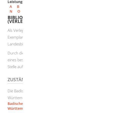
Leistungen
A
B
C
D
E
F
G
H
I
J
K
L
M
N
O
P
Q
R
S
T
U
V
W
X
Y
Z
BIBLIOTHEK - PFLICHTEXEMPLARE ABGEBEN
(VERLEGER)
Als Verleger und Herausgeber müssen Sie jeweils ein
Exemplar Ihrer Veröffentlichungen kostenlos den
Landesbibliotheken übergeben.
Durch diese Regelung soll die gesamte Medienproduktion
eines bestimmten Gebietes vollständig an einer zentralen
Stelle aufbewahrt werden.
ZUSTÄNDIGE STELLE
Die Badische Landesbibliothek in Karlsruhe oder die
Württembergische Landesbibliothek in Stuttgart
Badische Landesbibliothek
Württembergische Landesbibliothek