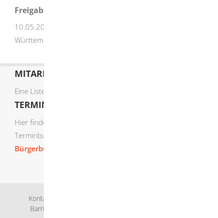
Freigabevermerk
10.05.2022 Wissenschaftsministerium Baden-
Württemberg
MITARBEITERLISTE
Eine Liste der Mitarbeiter von A-Z finden Sie
hier
.
TERMIN ONLINE BUCHEN
Hier finden Sie die verfügbaren Sachgebiete zur Online-
Terminbuchung:
Bürgerbüro Termine online buchen
Kontakt
Bankverbindung
Impressum
Datenschutz
Barrierefreiheit
Leichte Sprache
Gebärdensprache