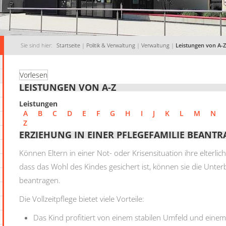
Sie sind hier:
Startseite
|
Politik & Verwaltung
|
Verwaltung
|
Leistungen von A-Z
Vorlesen
LEISTUNGEN VON A-Z
Leistungen
A
B
C
D
E
F
G
H
I
J
K
L
M
N
Z
ERZIEHUNG IN EINER PFLEGEFAMILIE BEANTR
Können Eltern in einer Not- oder Krisensituation ihre elter
dass das Wohl des Kindes gesichert ist, können sie die Unterb
beantragen.
Die Vollzeitpflege bietet viele Vorteile:
Das Kind profitiert von einem stabilen Umfeld und einem f