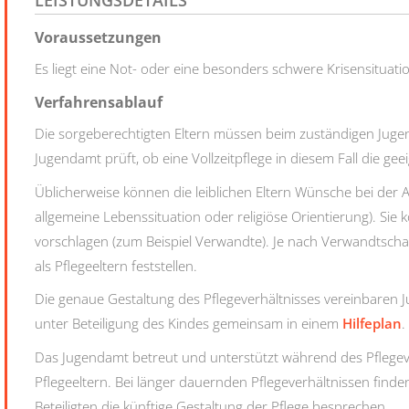
LEISTUNGSDETAILS
Voraussetzungen
Es liegt eine Not- oder eine besonders schwere Krisensituatio
Verfahrensablauf
Die sorgeberechtigten Eltern müssen beim zuständigen Juge
Jugendamt prüft, ob eine Vollzeitpflege in diesem Fall die geeig
Üblicherweise können die leiblichen Eltern Wünsche bei der A
allgemeine Lebenssituation oder religiöse Orientierung). Sie 
vorschlagen (zum Beispiel Verwandte). Je nach Verwandtsc
als Pflegeeltern feststellen.
Die genaue Gestaltung des Pflegeverhältnisses vereinbaren Ju
unter Beteiligung des Kindes gemeinsam in einem
Hilfeplan
.
Das Jugendamt betreut und unterstützt während des Pflegever
Pflegeeltern. Bei länger dauernden Pflegeverhältnissen finde
Beteiligten die künftige Gestaltung der Pflege besprechen.