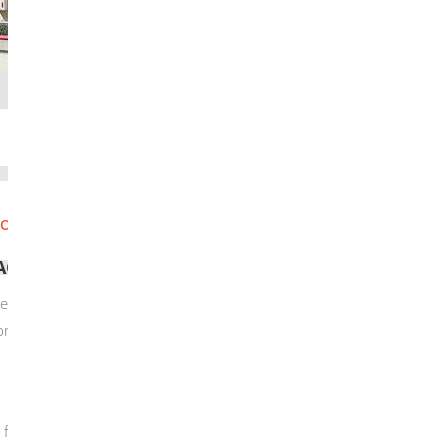
O
P
Q
R
S
T
U
V
W
X
Y
AGEN (VOLLZEITPFLEGE)
liche Verantwortung nicht mehr so wahrnehmen,
ringung ihres Kindes in einer Pflegefamilie
amiliären Alltag, in den es eingebunden ist.