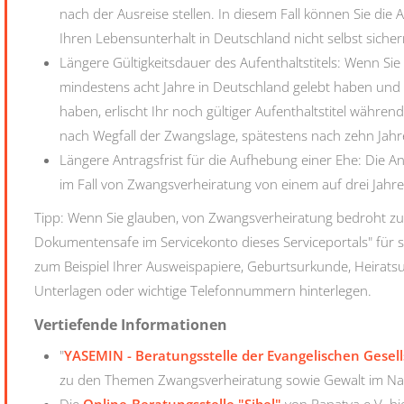
nach der Ausreise stellen. In diesem Fall können Sie die 
Ihren Lebensunterhalt in Deutschland nicht selbst siche
Längere Gültigkeitsdauer des Aufenthaltstitels: Wenn Sie
mindestens acht Jahre in Deutschland gelebt haben und 
haben, erlischt Ihr noch gültiger Aufenthaltstitel währe
nach Wegfall der Zwangslage, spätestens nach zehn Jah
Längere Antragsfrist für die Aufhebung einer Ehe: Die A
im Fall von Zwangsverheiratung von einem auf drei Jahr
Tipp: Wenn Sie glauben, von Zwangsverheiratung bedroht zu s
Dokumentensafe im Servicekonto dieses Serviceportals" für s
zum Beispiel Ihrer Ausweispapiere, Geburtsurkunde, Heirat
Unterlagen oder wichtige Telefonnummern hinterlegen.
Vertiefende Informationen
"
YASEMIN - Beratungsstelle der Evangelischen Gesells
zu den Themen Zwangsverheiratung sowie Gewalt im N
Die
Online-Beratungsstelle "Sibel"
von Papatya e.V. bi