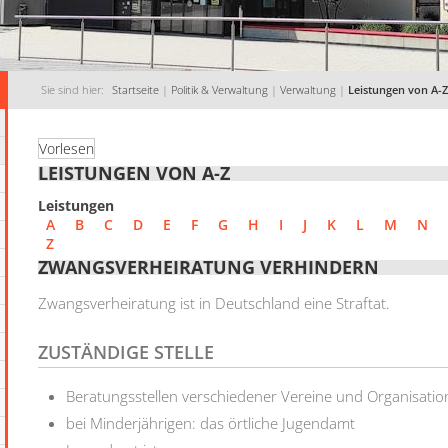
Sie sind hier:
Startseite
|
Politik & Verwaltung
|
Verwaltung
|
Leistungen von A-Z
Vorlesen
LEISTUNGEN VON A-Z
Leistungen
A
B
C
D
E
F
G
H
I
J
K
L
M
N
Z
ZWANGSVERHEIRATUNG VERHINDERN
Zwangsverheiratung ist in Deutschland eine Straftat.
ZUSTÄNDIGE STELLE
Beratungsstellen verschiedener Vereine und Organisati
bei Minderjährigen: das örtliche Jugendamt