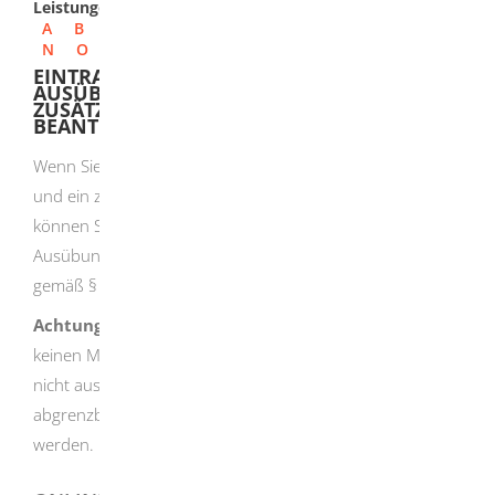
Leistungen
A
B
C
D
E
F
G
H
I
J
K
L
M
N
O
P
Q
R
S
T
U
V
W
X
Y
Z
EINTRAGUNG IN DIE HANDWERKSROLLE -
AUSÜBUNGSBERECHTIGUNG FÜR EIN
ZUSÄTZLICHES HANDWERK NACH § 7A HWO
BEANTRAGEN
Wenn Sie bereits in der Handwerksrolle eingetragen sind
und ein zusätzliches Handwerk ausüben möchten,
können Sie unter bestimmten Voraussetzungen eine
Ausübungsberechtigung für ein zusätzliches Handwerk
gemäß § 7a der Handwerksordnung (HwO) beantragen.
Achtung:
Mit einer Ausübungsberechtigung dürfen Sie
keinen Meistertitel führen und im betreffenden Handwerk
nicht ausbilden. Sie kann auf technisch und wirtschaftlich
abgrenzbare Teiltätigkeiten eines Handwerks beschränkt
werden.