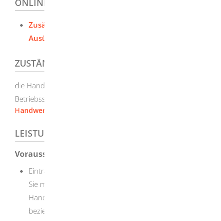
ONLINEANTRAG UND FORMULARE
Zusätzliches Handwerk -
Ausübungsberechtigung
ZUSTÄNDIGE STELLE
die Handwerkskammer, in deren Bezirk Ihre zukünftige
Betriebsstätte liegt
Handwerkskammer Ulm
LEISTUNGSDETAILS
Voraussetzungen
Eintragung in der Handwerksrolle
Sie müssen bereits mit einem zulassungspflichtigen
Handwerk als Inhaber oder Inhaberin
beziehungsweise Betriebsleiter oder Betriebsleiterin