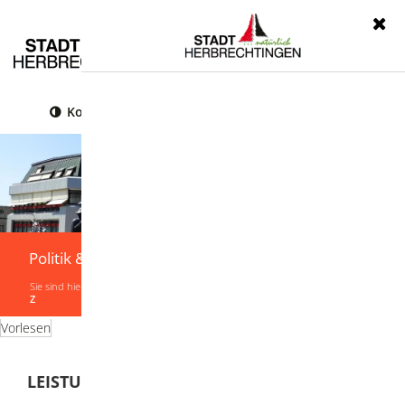
Menü
Kontrast
Leichte Sprache
Gebärdensprache
Politik & Verwaltung
Sie sind hier:
Startseite
|
Politik & Verwaltung
|
Verwaltung
|
Leistungen von A-
Z
Vorlesen
LEISTUNGEN VON A-Z