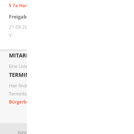
§ 7a Handwerksordnung (HwO)
Freigabevermerk
21.09.2023 Baden-Württembergische Handwerkstag e.
V.
MITARBEITERLISTE
Eine Liste der Mitarbeiter von A-Z finden Sie
hier
.
TERMIN ONLINE BUCHEN
Hier finden Sie die verfügbaren Sachgebiete zur Online-
Terminbuchung:
Bürgerbüro Termine online buchen
Kontakt
Bankverbindung
Impressum
Datenschutz