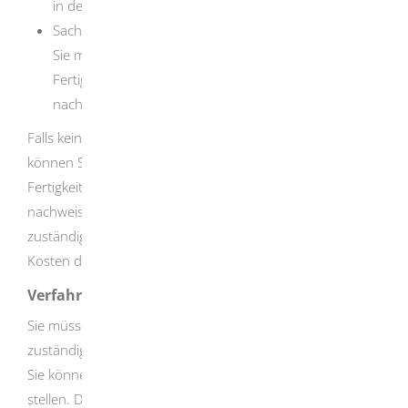
in der Handwerksrolle eingetragen sein.
Sachkundenachweis
Sie müssen meisterähnliche Kenntnisse und
Fertigkeiten in dem betreffenden (Teil-) Handwerk
nachweisen.
Falls kein ausreichender Sachkundenachweis möglich ist,
können Sie die erforderlichen Kenntnisse und
Fertigkeiten in einer formlosen Sachkundeprüfung
nachweisen.
Der Prüfer oder die Prüferin muss von der
zuständigen Handwerkskammer beauftragt sein. Die
Kosten der Prüfung müssen Sie selbst tragen.
Verfahrensablauf
Sie müssen die Ausübungsberechtigung bei der
zuständigen Handwerkskammer schriftlich beantragen.
Sie können den Antrag in der Regel auch per E-Mail
stellen.
Die Handwerkskammern stellen hierfür ein