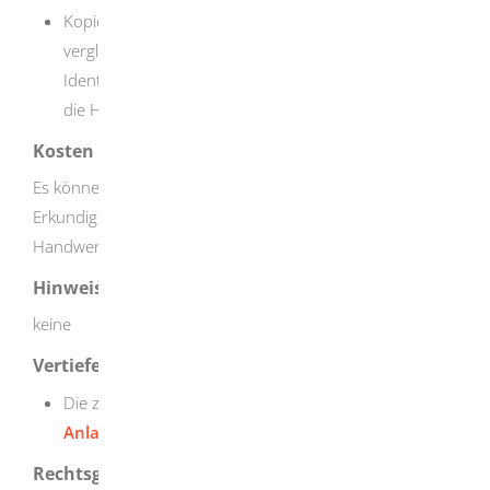
Kopie des Personalausweises oder eines
vergleichbaren Identifikationspapiers (falls Sie den
Identitätsnachweis nicht bereits bei der Eintragung in
die Handwerksrolle vorgelegt haben)
Kosten
Es können Kosten in unterschiedlicher Höhe anfallen.
Erkundigen Sie sich bei der zuständigen
Handwerkskammer.
Hinweise
keine
Vertiefende Informationen
Die zulassungspflichtigen Handwerke werden in der
Anlage A zur Handwerksordnung
aufgezählt.
Rechtsgrundlage