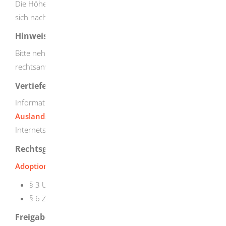
Die Höhe der Gerichts- und Notariatsgebühren richtet
sich nach den gesetzlichen Bestimmungen.
Hinweise
Bitte nehmen Sie gegebenenfalls notarielle oder
rechtsanwaltliche Beratung in Anspruch.
Vertiefende Informationen
Informationen zu den
Adoptionswirkungen einer
Auslandsadoption
mit Länderliste finden Sie auf den
Internetseiten des Bundesamtes für Justiz.
Rechtsgrundlage
Adoptionswirkungsgesetz (AdWirkG)
:
§ 3 Umwandlungsausspruch
§ 6 Zuständigkeit und Verfahren
Freigabevermerk