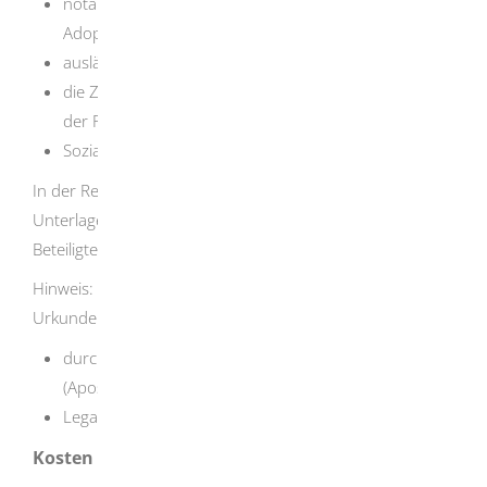
notariell beurkundeter Antrag auf Umwandlung der
Adoption
ausländische Adoptionsentscheidung und -urkunde
die Zustimmungserklärungen der leiblichen Eltern in
der Regel in notarieller Form
Sozialbericht des ausländischen Jugendamtes
In der Regel wird die zuständige Stelle noch weitere
Unterlagen zu den persönlichen Verhältnissen der
Beteiligten anfordern. Legen Sie diese fristgerecht vor.
Hinweis: In den meisten Fällen sind ausländische
Urkunden mit
Überbeglaubigung
notwendig,
durch die zuständige ausländische Behörde
(Apostille) oder
Legalisation durch die deutsche Auslandsvertretung.
Kosten