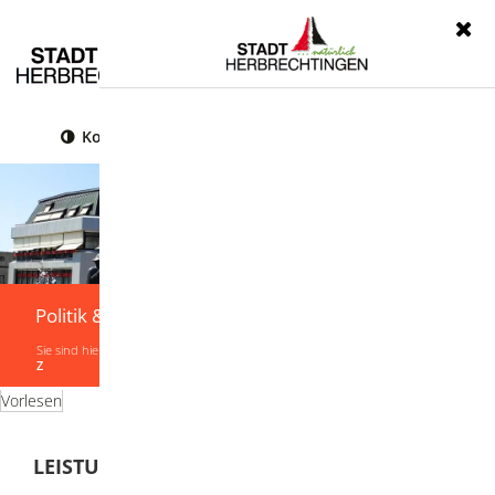
Menü
Kontrast
Leichte Sprache
Gebärdensprache
Politik & Verwaltung
Sie sind hier:
Startseite
|
Politik & Verwaltung
|
Verwaltung
|
Leistungen von A-
Z
Vorlesen
LEISTUNGEN VON A-Z