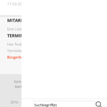
17.03.2026 Justizministerium Baden-Württemberg
MITARBEITERLISTE
Eine Liste der Mitarbeiter von A-Z finden Sie
hier
.
TERMIN ONLINE BUCHEN
Hier finden Sie die verfügbaren Sachgebiete zur Online-
Terminbuchung:
Bürgerbüro Termine online buchen
Kontakt
Bankverbindung
Impressum
Datenschutz
Barrierefreiheit
Leichte Sprache
Gebärdensprache
Sitemap
Intranet
2016 - 2026 © Herbrechtingen |
p
owered by
Komm.ONE