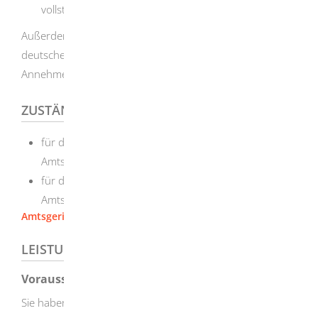
vollständig abgebrochen werden.
Außerdem erhält das Adoptivkind nicht automatisch die
deutsche Staatsangehörigkeit, wenn einer der
Annehmenden Deutsche oder Deutscher ist.
ZUSTÄNDIGE STELLE
für den Bezirk des Oberlandesgerichts Karlsruhe: das
Amtsgericht Karlsruhe
für den Bezirk des Oberlandesgerichts Stuttgart: das
Amtsgericht Stuttgart
Amtsgericht Stuttgart
LEISTUNGSDETAILS
Voraussetzungen
Sie haben ein Kind im Ausland adoptiert.