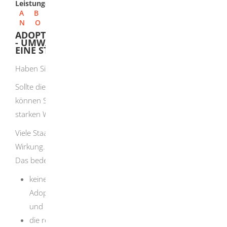
Leistungen
A
B
C
D
E
F
G
H
I
J
K
L
M
N
O
P
Q
R
S
T
U
V
W
X
Y
Z
ADOPTION EINES AUSLÄNDISCHEN KINDES
- UMWANDLUNG EINER SCHWACHEN IN
EINE STARKE ADOPTION BEANTRAGEN
Haben Sie im Ausland ein Kind adoptiert?
Sollte diese Adoption nur schwache Wirkungen haben,
können Sie diese in Deutschland in eine Adoption mit
starken Wirkungen umwandeln lassen.
Viele Staaten kennen nur die Adoption mit schwacher
Wirkung.
Das bedeutet, dass
keine vollständige rechtliche Eingliederung des
Adoptivkindes in die Adoptivfamilie vollzogen wird
und
die rechtlichen Bindungen zur Herkunftsfamilie nicht