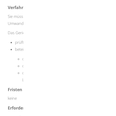
Verfahrensablauf
Sie müssen einen notariell beurkundeten Antrag auf
Umwandlung bei der zuständigen Stelle einreichen.
Das Gericht
prüft den Antrag und
beteiligt während des Verfahrens
die eingeschaltete Adoptionsvermittlungsstelle,
das örtlich zuständige Jugendamt und
die zentrale Adoptionsstelle des
Landesjugendamts.
Fristen
keine
Erforderliche Unterlagen