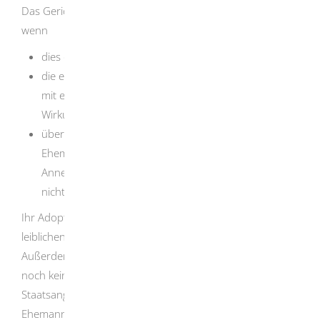
Das Gericht spricht die Adoption mit starker Wirkung aus,
wenn
dies dem Wohl des Kindes dient,
die erforderlichen Zustimmungen zu einer Annahme
mit einer das Eltern-Kind-Verhältnis beendenden
Wirkung erteilt sind und
überwiegende Interessen der Ehefrau, des
Ehemannes oder der Kinder der oder des
Annehmenden beziehungsweise des Adoptivkindes
nicht entgegenstehen.
Ihr Adoptivkind hat dann alle Rechte und Pflichten eines
leiblichen Kindes.
Außerdem erhält es, wenn es im Zeitpunkt des Antrags
noch keine 18 Jahre alt ist, die deutsche
Staatsangehörigkeit, wenn Sie oder Ihre Ehefrau oder Ihr
Ehemann deutsche Staatsangehörige sind.