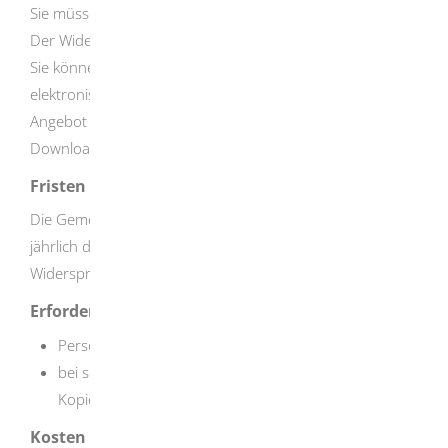
Sie müssen der Übermittlung Ihrer Daten widersprechen.
Der Widerspruch ist an keine bestimmte Form gebunden.
Sie können ihn daher schriftlich (auch durch Fax),
elektronisch, mündlich oder zu Protokoll einlegen.
Je nach
Angebot Ihrer Gemeinde liegt ein Formular zum
Download bereit.
Fristen
Die Gemeinden weisen bei der Anmeldung und einmal
jährlich durch ortsübliche Bekanntmachung auf das
Widerspruchsrecht hin.
Erforderliche Unterlagen
Personalausweis oder Reisepass
bei schriftlicher und elektronischer Beantragung:
Kopie von Reisepass oder Personalausweis
Kosten