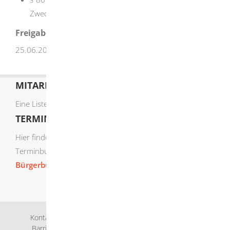
Zwecke staatlicher Auszeichnungen und Ehrungen
Freigabevermerk
25.06.2026; Innenministerium Baden-Württemberg
MITARBEITERLISTE
Eine Liste der Mitarbeiter von A-Z finden Sie
hier
.
TERMIN ONLINE BUCHEN
Hier finden Sie die verfügbaren Sachgebiete zur Online-
Terminbuchung:
Bürgerbüro Termine online buchen
Kontakt
Bankverbindung
Impressum
Datenschutz
Barrierefreiheit
Leichte Sprache
Gebärdensprache