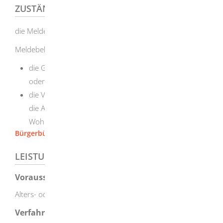
ZUSTÄNDIGE STELLE
die Meldebehörde Ihres Wohnortes
Meldebehörde ist
die Gemeinde-/Stadtverwaltung Ihres Wohnortes
oder
die Verwaltungsgemeinschaft oder die Gemeinde, die
die Aufgaben der Meldebehörde für Ihre
Wohnortgemeinde erfüllt.
Bürgerbüro [Stadt Herbrechtingen]
LEISTUNGSDETAILS
Voraussetzungen
Alters- oder Ehejubiläum
Verfahrensablauf