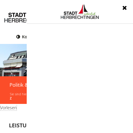
Menü
Kontrast
Leichte Sprache
Gebärdensprache
Politik & Verwaltung
Sie sind hier:
Startseite
|
Politik & Verwaltung
|
Verwaltung
|
Leistungen von A-
Z
Vorlesen
LEISTUNGEN VON A-Z