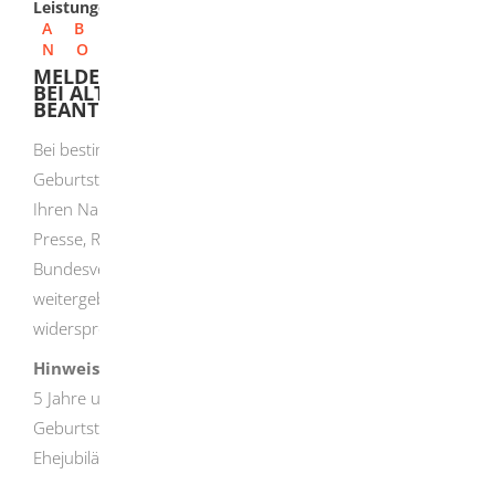
Leistungen
A
B
C
D
E
F
G
H
I
J
K
L
M
N
O
P
Q
R
S
T
U
V
W
X
Y
Z
MELDEREGISTER - ÜBERMITTLUNGSSPERRE
BEI ALTERS- UND EHEJUBILÄEN
BEANTRAGEN
Bei bestimmten Ereignissen
, beispielsweise besonderen
Geburtstagen oder Ehejubiläen,
kann Ihre Gemeinde
Ihren Namen und Ihre Anschrift an Mandatsträger,
Presse, Rundfunk sowie an das Staatsministerium und
Bundesverwaltungsamt zur Veröffentlichung
weitergeben. Dagegen können Sie ohne Begründung
widersprechen.
Hinweis:
Altersjubiläen sind ab dem 70. Geburtstag alle
5 Jahre und ab dem 100. Geburtstag jeder folgende
Geburtstag. Ehejubiläum sind das 50. und jedes folgende
Ehejubiläum.