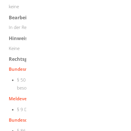
keine
Bearbeitungsdauer
In der Regel 1 bis 4 Wochen
Hinweise
Keine
Rechtsgrundlage
Bundesmeldegesetz - BMG:
§ 50 Abs. 2 und Abs. 5 Melderegisterauskünfte in
besonderen Fällen
Meldeverordnung Baden-Württemberg
§ 9
Datenübermittlungen
Bundesdatenschutzgesetz - BDSG:
§ 86 Verarbeitung personenbezogener Daten für