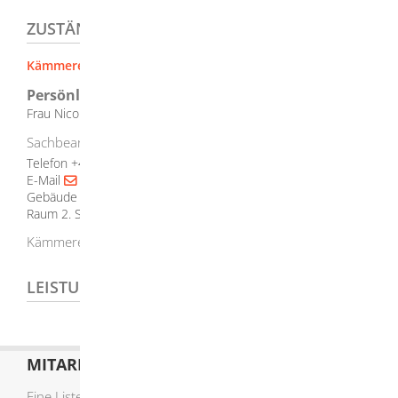
ZUSTÄNDIGE STELLE
Kämmerei und Steuern [Stadt Herbrechtingen]
Persönlicher Kontakt
Frau
Nicole
Banzhaf
Sachbearbeiterin im Fachbereich Finanzen / Grundstücke
Telefon
+49 (73
24) 9
55
23
07
E-Mail
kaemmerei@herbrechtingen.de
Gebäude
Rathaus Herbrechtingen
Raum
2. Stock, Zimmer 25
Kämmerei, Anlagenbuchhaltung
LEISTUNGSDETAILS
MITARBEITERLISTE
Eine Liste der Mitarbeiter von A-Z finden Sie
hier
.