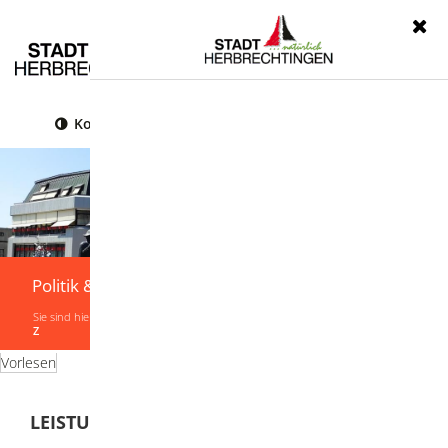
Menü
Kontrast
Leichte Sprache
Gebärdensprache
Politik & Verwaltung
Sie sind hier:
Startseite
|
Politik & Verwaltung
|
Verwaltung
|
Leistungen von A-
Z
Vorlesen
LEISTUNGEN VON A-Z