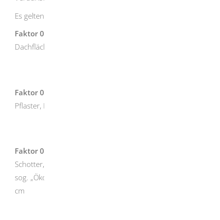
Es gelten folgende Versiegelungsfaktoren:
Faktor 0,9
gilt für vollständig versiegelte Flächen wie z.B.
Dachflächen, Asphalt, Bitumen, fugenlose Plattenbeläge
Faktor 0,6
gilt für stark versiegelte Flächen wie z.B.
Pflaster, Platten, Verbundsteine, Rasenfugenpflaster
Faktor 0,3
gilt für wenig versiegelte Flächen wie z.B. Kies,
Schotter, Schotterrasen, Rasengittersteine, Porenpflaster,
sog. „Ökopflaster“, Gründächer mit Schichtdicke über 12
cm