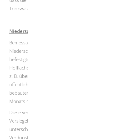
Trinkwassermenge entspricht.
Niederschlagswassergebühren
Bemessungsgrundlage für die
Niederschlagswassergebühren sind die bebauten und
befestigten Flächen (z.B. Dächer, Verkehrs- und
Hofflächen, Wege, Terrassen etc.), die direkt oder indirekt
z. B. über die Straße, Niederschlagswasser in die
öffentliche Kanalisation einleiten. Änderungen an den
bebauten und befestigten Flächen sind innerhalb eines
Monats der Stadt anzuzeigen.
Diese versiegelten Flächen werden mit einem
Versiegelungsfaktor zur Berücksichtigung der
unterschiedlichen Wasserdurchlässigkeit und
Verdunstung multipliziert.