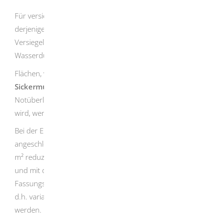
Für versiegelte Teilflächen anderer Art gilt der Faktor
derjenigen Versiegelungsart, die der vorliegenden
Versiegelung in Abhängigkeit vom
Wasserdurchlässigkeitsgrad am nächsten kommt.
Flächen, von denen Niederschlagswasser über eine
Sickermulde
mit gedrosseltem Ablauf oder mit
Notüberlauf den öffentlichen Abwasseranlagen zugeführt
wird, werden mit dem Faktor 0,1 berücksichtigt.
Bei der Einleitung in
Zisternen
werden die
angeschlossenen Flächen je m³ Fassungsvolumen um 8
m² reduziert. Unter einer Zisterne ist ein fest installiertes
und mit dem Boden verbundenes Behältnis mit einem
Fassungsvolumen von mindestens 1 m³ zu verstehen,
d.h. variable Regentonnen können nicht berücksichtigt
werden.