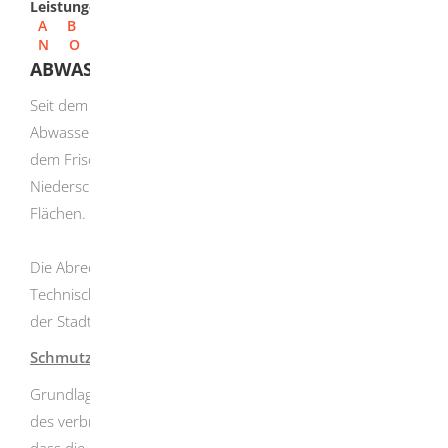
Leistungen
A
B
C
D
E
F
G
H
I
J
K
L
M
N
O
P
Q
R
S
T
U
V
W
X
Y
Z
ABWASSERGEBÜHREN
Seit dem Jahr 2010 erhebt die Stadt eine sog. getrennte
Abwassergebühr, d.h. Schmutzwassergebühren nach
dem Frischwassermaßstab und
Niederschlagswassergebühren nach den versiegelten
Flächen.
Die Abrechnung der Abwassergebühren erfolgt durch die
Technischen Werke Herbrechtingen GmbH im Auftrag
der Stadt.
Schmutzwassergebühren
Grundlage für die Schmutzwassergebühren ist die Menge
des verbrauchten Trinkwassers. Dabei wird unterstellt,
dass die relative Abwassermenge in etwa der bezogenen