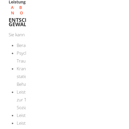
Leistungen
A
B
C
D
E
F
G
H
I
J
K
L
M
N
O
P
Q
R
S
T
U
V
W
X
Y
Z
ENTSCHÄDIGUNG FÜR OPFER VON
GEWALTTATEN BEANTRAGEN
Sie kann bestehen aus:
Beratung durch ein Fallmanagement
Psychotherapeutische Frühintervention in einer
Traumaambulanz
Krankenbehandlung: Beispielsweise ambulante und
stationäre Behandlungen, zahnärztliche
Behandlungen und Zahnersatz, Heil- und Hilfsmittel
Leistungen zur Teilhabe, beispielsweise Leistungen
zur Teilhabe am Arbeitsleben, Leistungen zur
Sozialen Teilhabe
Leistungen bei Pflegebedürftigkeit
Leistungen zum Ausgleich der wirtschaftlichen