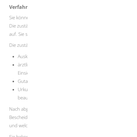
Verfahrensablauf
Sie können den Antrag schriftlich oder mündlich stellen.
Die zuständige Stelle klärt den Sachverhalt von sich aus
auf. Sie sind verpflichtet, bei der Aufklärung mitzuwirken.
Die zuständige Stelle kann
Auskunftspersonen und Sachverständige hören,
ärztliche Unterlagen, Befunde und Ähnliches zur
Einsicht heranziehen,
Gutachten und amtliche Auskünfte einholen und
Urkunden beschaffen oder die Beteiligten
beauftragen, diese vorzulegen oder beizubringen.
Nach abgeschlossener Prüfung erhalten Sie einen
Bescheid, in dem Ihnen die zuständige Stelle erläutert, ob
und welche Leistungen Sie erhalten.
Sie bekommen die Leistungen in der Regel rückwirkend