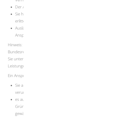
Der Angriff erfolgte in Deutschland.
Sie haben dadurch eine gesundheitliche Schädigung
erlitten.
Ausländerinnen und Ausländer haben dieselben
Ansprüche wie Deutsche.
Hinweis:
Als Opfer von Gewalttaten, die außerhalb der
Bundesrepublik Deutschland begangen wurden, können
Sie unter bestimmten Voraussetzungen eingeschränkte
Leistungen erhalten
.
Ein Anspruch auf Entschädigung haben Sie nicht, wenn
Sie als Opfer die Schädigung in vorwerfbarer Weise
verursacht haben oder
es aus in Ihrem eigenen Verhalten liegenden
Gründen unbillig wäre, eine Entschädigung zu
gewähren.