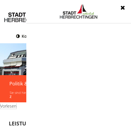
Menü
Kontrast
Leichte Sprache
Gebärdensprache
Politik & Verwaltung
Sie sind hier:
Startseite
|
Politik & Verwaltung
|
Verwaltung
|
Leistungen von A-
Z
Vorlesen
LEISTUNGEN VON A-Z