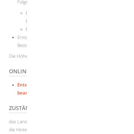
Folgen, zum Beispiel
Entschädigungszahlungen,
Berufsschadensausgleich
Entschädungszahlungen an Hinterbliebene
Erstattung der Kosten für Überführung und
Bestattung
Die Höhe ist abhängig vom Einzelfall.
ONLINEANTRAG UND FORMULARE
Entschädigung für Opfer von Gewalttaten
beantragen
ZUSTÄNDIGE STELLE
das Landratsamt, in dessen Bezirk Sie beziehungsweise
die Hinterbliebenen den Wohnsitz oder den