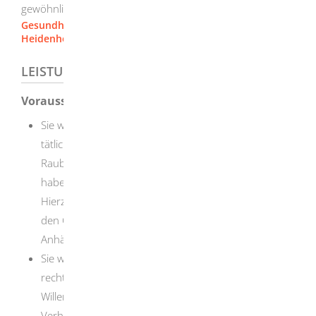
gewöhnlichen Aufenthalt haben
Gesundheits- und Versorgungsverwaltung [Landratsamt
Heidenheim]
LEISTUNGSDETAILS
Voraussetzungen
Sie wurden Opfer eines vorsätzlichen, rechtswidrigen
tätlichen Angriffs wie zum Beispiel eines
Raubüberfalls oder einer Vergewaltigung oder Sie
haben einen solchen Angriff rechtmäßig abgewehrt.
Hierzu gehören seit Juni 2021 auch Angriffe durch
den Gebrauch eines Kraftfahrzeuges oder eines
Anhängers.
Sie wurden Opfer eines sonstigen vorsätzlichen,
rechtswidrigen, unmittelbar gegen Ihre freie
Willensentscheidung gerichteten schwerwiegenden
Verhaltens (psychische Gewalttat).