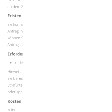
ab dem Zeitpunkt Ihrer Antragstellung.
Fristen
Sie können den Antrag jederzeit stellen. Wenn Sie den
Antrag innerhalb eines Jahres nach der Gewalttat stellen,
können Sie auch Leistungen für die Zeit vor der
Antragstellung erhalten.
Erforderliche Unterlagen
in der Regel: keine
Hinweis: Sie können das Verfahren unterstützen, indem
Sie bereits vorliegende Unterlagen (zum Beispiel
Strafurteil, ärztliche Unterlagen) Ihrem Antrag beifügen
oder später nachreichen.
Kosten
keine