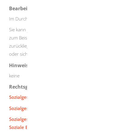
Bearbeitungsdauer
Im Durchschnitt: acht Monate
Sie kann je nach Lage des Einzelfalles länger sein. Dies ist
zum Beispiel der Fall, wenn die Gewalttat viele Jahre
zurückliegt und Nachweise nur schwer zu erhalten sind
oder sich die medizinische Beurteilung schwierig gestaltet.
Hinweise
keine
Rechtsgrundlage
Sozialgesetzbuch - Erstes Buch (SGB I)
Sozialgesetzbuch - Zehntes Buch (SGB X)
Sozialgesetzbuch - Vierzehntes Buch
(SGB XIV) -
Soziale Entschädigung