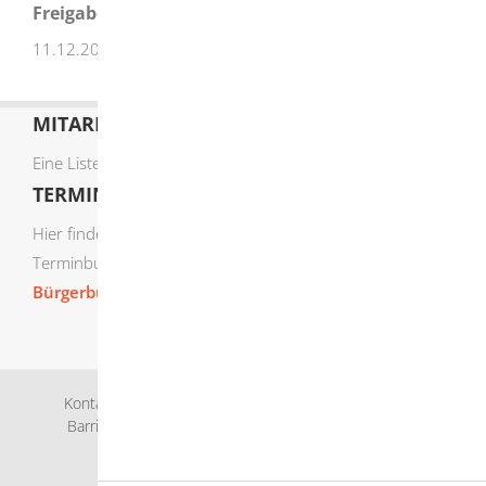
Freigabevermerk
11.12.2025 Sozialministerium Baden-Württemberg
MITARBEITERLISTE
Eine Liste der Mitarbeiter von A-Z finden Sie
hier
.
TERMIN ONLINE BUCHEN
Hier finden Sie die verfügbaren Sachgebiete zur Online-
Terminbuchung:
Bürgerbüro Termine online buchen
Kontakt
Bankverbindung
Impressum
Datenschutz
Barrierefreiheit
Leichte Sprache
Gebärdensprache
Sitemap
Intranet