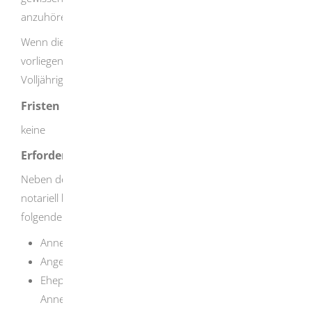
anzuhören.
Wenn die Voraussetzungen für eine Volljährigenadoption
vorliegen, spricht das Gericht die Annahme des
Volljährigen durch Beschluss aus.
Fristen
keine
Erforderliche Unterlagen
Neben den Adoptionsanträgen in jedem Fall schriftliche,
notariell beurkundete Einwilligungserklärungen von
folgenden Personen:
Annehmenden (Adoptiveltern)
Angenommenen
Ehepartner oder Ehepartnerin des oder der
Annehmenden