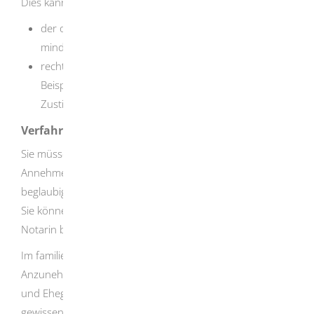
Dies kann beispielsweise anzunehmen sein, wenn
der oder die Anzunehmende bereits als
minderjähriges Kind in Ihrer Familie gelebt hat und
rechtliche Gründe die Adoption verhindert haben.
Beispiel: Die leiblichen Eltern verweigern die
Zustimmung.
Verfahrensablauf
Sie müssen die erforderlichen Anträge des
Annehmenden und des Anzunehmenden als notariell
beglaubigte Erklärungen beim Familiengericht einreichen.
Sie können damit auch einen Notar beziehungsweise eine
Notarin beauftragen.
Im familiengerichtlichen Verfahren haben der oder die
Anzunehmende, die Annehmenden sowie deren Kinder
und Ehegatten ein Anhörungsrecht. Schließlich sind in
gewissen Fällen auch die Eltern des Anzunehmenden