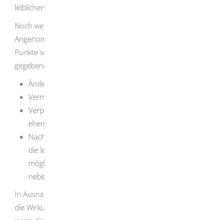
leiblichen Verwandten zum Unterhalt verpflichtet.
Noch weitreichender sind die Auswirkungen für den
Angenommenen oder die Angenommene. Folgende
Punkte sollten Sie bedenken und sich dazu
gegebenenfalls rechtlich beraten lassen:
Änderung des Namens
Vermehrung der Unterhaltsrechte und -pflichten
Verpflichtung zur Unterhaltsleistung gegenüber
ehemaligen Eltern und Ihnen als neuen Eltern
Nach dem Tod des oder der Angenommenen erben
die leiblichen Eltern und die Adoptiveltern
möglicherweise als Erben 2. Ordnung
nebeneinander.
In Ausnahmefällen kann die Volljährigenadoption auch
die Wirkungen einer
Minderjährigenadoption
haben,