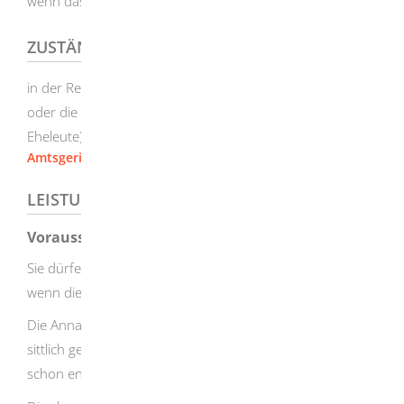
wenn das Familiengericht dies ausspricht.
ZUSTÄNDIGE STELLE
in der Regel das Familiengericht, in dessen Bezirk sich der
oder die Annehmende (oder einer der annehmenden
Eheleute) gewöhnlich aufhält
Amtsgericht Heidenheim
LEISTUNGSDETAILS
Voraussetzungen
Sie dürfen eine volljährige Person als Kind annehmen,
wenn die Annahme sittlich gerechtfertigt ist.
Die Annahme eines oder einer Volljährigen ist vor allem
sittlich gerechtfertigt, wenn ein Eltern-Kind-Verhältnis
schon entstanden ist.