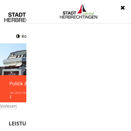
Menü
Kontrast
Leichte Sprache
Gebärdensprache
Politik & Verwaltung
Sie sind hier:
Startseite
|
Politik & Verwaltung
|
Verwaltung
|
Leistungen von A-
Z
Vorlesen
LEISTUNGEN VON A-Z