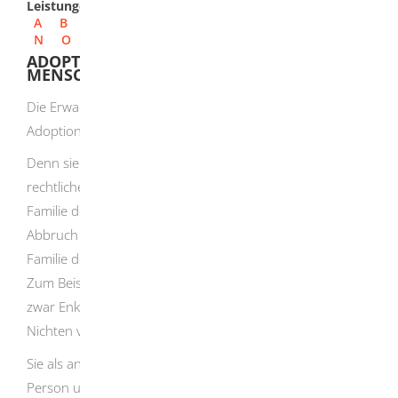
Leistungen
A
B
C
D
E
F
G
H
I
J
K
L
M
N
O
P
Q
R
S
T
U
V
W
X
Y
Z
ADOPTION EINES ERWACHSENEN
MENSCHEN BEANTRAGEN
Die Erwachsenenadoption ist in den meisten Fällen als
Adoption mit schwachen Wirkungen vorgesehen.
Denn sie führt in der Regel weder zu einer vollständigen
rechtlichen Eingliederung des Angenommenen in die
Familie des Annehmenden noch zu einem vollständigen
Abbruch der rechtlichen Bindungen zur bisherigen
Familie des Angenommenen.
Zum Beispiel werden die Kinder des Angenommenen
zwar Enkel des Annehmenden, nicht aber Neffen oder
Nichten von dessen Geschwistern.
Sie als annehmende Person sind der angenommenen
Person und ihren Kindern also vorrangig vor deren