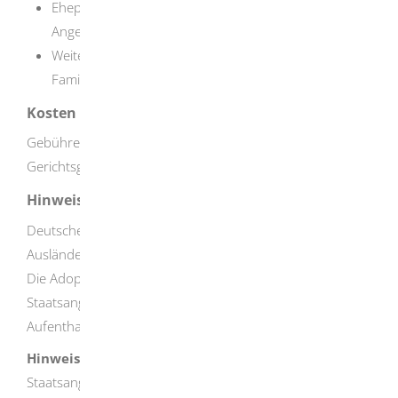
Ehepartner oder Ehepartnerin des oder der
Angenommenen
Weitere erforderliche Unterlagen wird das
Familiengericht bei Ihnen anfordern.
Kosten
Gebühren für die notarielle Beurkundung und
Gerichtsgebühren
Hinweise
Deutsche Staatsangehörige können auch volljährige
Ausländer und Ausländerinnen adoptieren.
Die Adoptivkinder erhalten aber nicht die deutsche
Staatsangehörigkeit und in den meisten Fällen kein
Aufenthaltsrecht.
Hinweis:
Die Adoption einer Person mit ausländischer
Staatsangehörigkeit ist dann sittlich nicht gerechtfertigt,