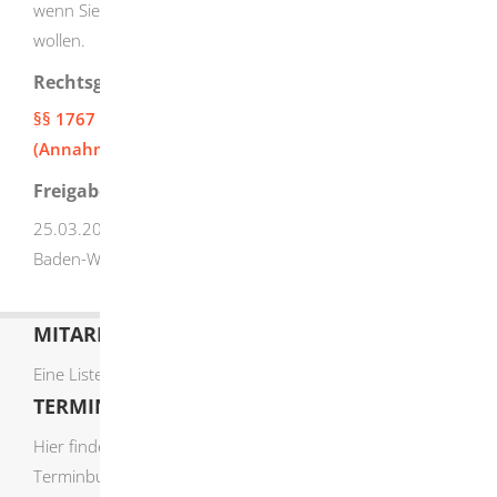
wenn Sie dadurch nur deren Ausweisung verhindern
wollen.
Rechtsgrundlage
§§ 1767 - 1772 Bürgerliches Gesetzbuch (BGB)
(Annahme Volljähriger)
Freigabevermerk
25.03.2025 Justizministerium und Innenministerium
Baden-Württemberg
MITARBEITERLISTE
Eine Liste der Mitarbeiter von A-Z finden Sie
hier
.
TERMIN ONLINE BUCHEN
Hier finden Sie die verfügbaren Sachgebiete zur Online-
Terminbuchung: