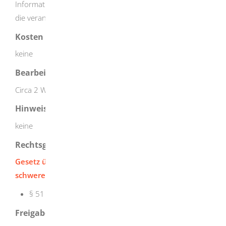
Information über Art, Umfang und Ort der Tätigkeit durch
die verantwortliche Person
Kosten
keine
Bearbeitungsdauer
Circa 2 Wochen
Hinweise
keine
Rechtsgrundlage
Gesetz über das Aufspüren von Gewinnen aus
schweren Straftaten (Geldwäschegesetz - GwG):
§ 51 Absatz 5b Aufsicht
Freigabevermerk