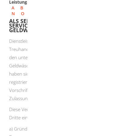
Leistungen
A
B
C
D
E
F
G
H
I
J
K
L
M
N
O
P
Q
R
S
T
U
V
W
X
Y
Z
ALS SERVICEDIENSTLEISTERIN ODER
SERVICEDIENSTLEISTER IM RAHMEN DER
GELDWÄSCHEAUFSICHT REGISTRIEREN
Dienstleister für Gesellschaften und für
Treuhandvermögen oder Treuhänder, die nicht zugleich
den unter § 2 Absatz 1 Nummer 10 bis 12
Geldwäschegesetz (GwG) genannten Berufen angehören,
haben sich bei der zuständigen Aufsichtsbehörde zu
registrieren, wenn sie nicht bereits nach anderen
Vorschriften einer Anmeldung, Eintragung, Erlaubnis oder
Zulassung bedürfen.
Diese Verpflichtung besteht nur für Dienstleister, die für
Dritte eine der folgenden Dienstleistungen erbringen:
a) Gründung einer juristischen Person oder