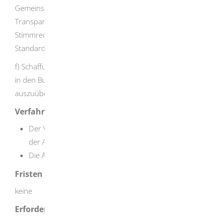
Gemeinschaftsrecht entsprechenden
Transparenzanforderungen im Hinblick auf
Stimmrechtsanteile oder gleichwertigen internationalen
Standards unterliegt,
f) Schaffung der Möglichkeit für eine andere Person, die
in den Buchstaben b, d und e genannten Funktionen
auszuüben
Verfahrensablauf
Der Verpflichtete zeigt seine konkrete Tätigkeit bei
der Aufsichtsbehörde an.
Die Aufsichtsbehörde bestätigt die Registrierung.
Fristen
keine
Erforderliche Unterlagen