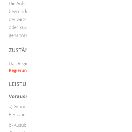
Die Aufsichtsbehörde kann Verpflichteten, bei denen
begründete Tatsachen die Annahme rechtfertigen, dass
der wirtschaftlich Berechtigte die erforderliche Eignung
oder Zuverlässigkeit nicht besitzt, die Ausübung der oben
genannten Dienstleistungen untersagen.
ZUSTÄNDIGE STELLE
Das Regierungspräsidium in dessen Bezirk Sie wohnen.
Regierungspräsidium Stuttgart
LEISTUNGSDETAILS
Voraussetzungen
a) Gründung einer juristischen Person oder
Personengesellschaft,
b) Ausübung der Leitungs- oder