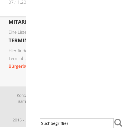
07.11.2025 Innenministerium Baden-Württemberg
MITARBEITERLISTE
Eine Liste der Mitarbeiter von A-Z finden Sie
hier
.
TERMIN ONLINE BUCHEN
Hier finden Sie die verfügbaren Sachgebiete zur Online-
Terminbuchung:
Bürgerbüro Termine online buchen
Kontakt
Bankverbindung
Impressum
Datenschutz
Barrierefreiheit
Leichte Sprache
Gebärdensprache
Sitemap
Intranet
2016 - 2026 © Herbrechtingen |
p
owered by
Komm.ONE