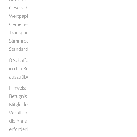
Gesellschaft nach § 2 Absatz 11 des
Wertpapierhandelsgesetzes handelt, die den dem
Gemeinschaftsrecht entsprechenden
Transparenzanforderungen im Hinblick auf
Stimmrechtsanteile oder gleichwertigen internationalen
Standards unterliegt,
f) Schaffung der Möglichkeit für eine andere Person, die
in den Buchstaben b, d und e genannten Funktionen
auszuüben,
Hinweis: Soweit nicht nach anderen Vorschriften die
Befugnis hierzu besteht, kann die Aufsichtsbehörde
Mitglieder der Führungs- und Leitungsebene des
Verpflichteten abberufen, soweit begründete Tatsachen
die Annahme rechtfertigen, dass diese nicht die
erforderliche Eignung oder Zuverlässigkeit besitzen.