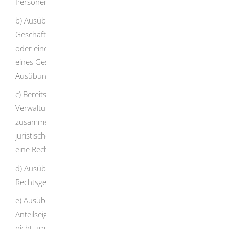
Personengesellschaft,
b) Ausübung der Leitungs- oder
Geschäftsführungsfunktion einer juristischen Person
oder einer Personengesellschaft, Ausübung der Funktion
eines Gesellschafters einer Personengesellschaft oder
Ausübung einer vergleichbaren Funktion,
c) Bereitstellung eines Sitzes, einer Geschäfts-,
Verwaltungs- oder Postadresse und anderer damit
zusammenhängender Dienstleistungen für eine
juristische Person, für eine Personengesellschaft oder für
eine Rechtsgestaltung nach §3 Absatz 3 GwG,
d) Ausübung der Funktion eines Treuhänders für eine
Rechtsgestaltung nach § 3 Absatz 3 GwG,
e) Ausübung der Funktion eines nominellen
Anteilseigners für eine andere Person, bei der es sich
nicht um eine auf einem organisierten Markt notierte