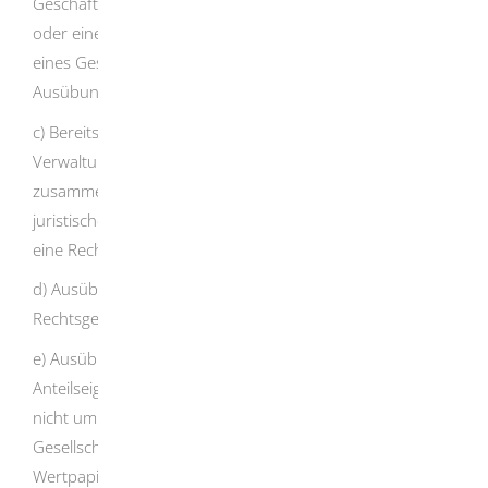
Geschäftsführungsfunktion einer juristischen Person
oder einer Personengesellschaft, Ausübung der Funktion
eines Gesellschafters einer Personengesellschaft oder
Ausübung einer vergleichbaren Funktion,
c) Bereitstellung eines Sitzes, einer Geschäfts-,
Verwaltungs- oder Postadresse und anderer damit
zusammenhängender Dienstleistungen für eine
juristische Person, für eine Personengesellschaft oder für
eine Rechtsgestaltung nach 3 Absatz 3 GwG,
d) Ausübung der Funktion eines Treuhänders für eine
Rechtsgestaltung nach § 3 Absatz 3 GwG,
e) Ausübung der Funktion eines nominellen
Anteilseigners für eine andere Person, bei der es sich
nicht um eine auf einem organisierten Markt notierte
Gesellschaft nach § 2 Absatz 11 des
Wertpapierhandelsgesetzes handelt, die den dem