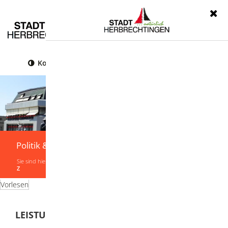
Menü
Kontrast
Leichte Sprache
Gebärdensprache
Politik & Verwaltung
Sie sind hier:
Startseite
|
Politik & Verwaltung
|
Verwaltung
|
Leistungen von A-
Z
Vorlesen
LEISTUNGEN VON A-Z