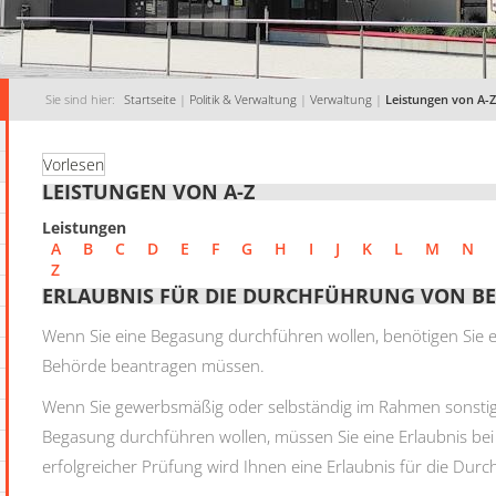
Sie sind hier:
Startseite
|
Politik & Verwaltung
|
Verwaltung
|
Leistungen von A-Z
Vorlesen
LEISTUNGEN VON A-Z
Leistungen
A
B
C
D
E
F
G
H
I
J
K
L
M
N
Z
ERLAUBNIS FÜR DIE DURCHFÜHRUNG VON 
Wenn Sie eine Begasung durchführen wollen, benötigen Sie ei
Behörde beantragen müssen.
Wenn Sie gewerbsmäßig oder selbständig im Rahmen sonstig
Begasung durchführen wollen, müssen Sie eine Erlaubnis be
erfolgreicher Prüfung wird Ihnen eine Erlaubnis für die Durc