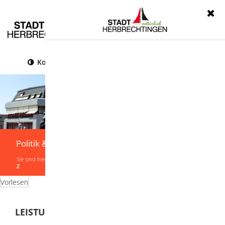
Menü
Kontrast
Leichte Sprache
Gebärdensprache
Politik & Verwaltung
Sie sind hier:
Startseite
|
Politik & Verwaltung
|
Verwaltung
|
Leistungen von A-
Z
Vorlesen
LEISTUNGEN VON A-Z