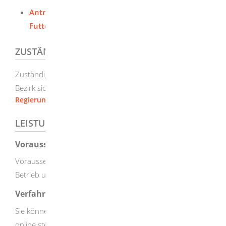
Antrag auf Registrierung für gewerbliche
Futtermittelunternehmer
ZUSTÄNDIGE STELLE
Zuständige Stelle ist das Regierungspräsidium, in dessen
Bezirk sich der Sitz des Betriebes befindet.
Regierungspräsidium Stuttgart
LEISTUNGSDETAILS
Voraussetzungen
Voraussetzung für die Registrierung sind Angaben zum
Betrieb und zur Tätigkeit im Antragsformular.
Verfahrensablauf
Sie können den Antrag auf Registrierung schriftlich oder
online stellen. Wenn Sie ihn online stellen wollen, können