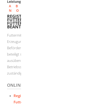
Leistungen
A
B
C
D
E
F
G
H
I
J
K
L
M
N
O
P
Q
R
S
T
U
V
W
X
Y
Z
REGISTRIERUNG ALS GEWERBLICHER
FUTTERMITTELBETRIEB NACH DER
FUTTERMITTELHYGIENE-VERORDNUNG
BEANTRAGEN
Futtermittelunternehmer, d.h. alle Betriebe, die an der
Erzeugung, Herstellung, Verarbeitung, Lagerung,
Beförderung oder dem Vertrieb von Futtermitteln
beteiligt sind, dürfen ihr Tätigkeit nicht ohne Registrierung
ausüben. Sie müssen daher ihren Betrieb für jede
Betriebsstätte gesondert vor Aufnahme der Tätigkeit der
zuständigen Behörde melden.
ONLINEANTRAG UND FORMULARE
Registrierung von gewerblichen
Futtermittelunternehmen