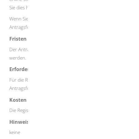
Sie dies hier im Online-Portal von service-bw erledigen.
Wenn Sie ihn schriftlich stellen wollen, nutzen Sie das
Antragsformular.
Fristen
Der Antrag muss vor Aufnahme der Tätigkeit gestellt
werden.
Erforderliche Unterlagen
Für die Registrierung sind außer den Angaben im
Antragsformular keine weiteren Unterlagen erforderlich.
Kosten
Die Registrierung ist gebührenfrei.
Hinweise
keine