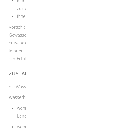
ihnen bei Bedarf Räume, Einrichtungen und Geräte
zur Verfügung stellen und
ihnen ermöglichen, an Schulungen teilzunehmen.
Vorschläge und Bedenken müssen die
Gewässerschutzbeauftragten unmittelbar der
entscheidenden Stelle in der Betriebshierarchie vortragen
können. Sie dürfen Gewässerschutzbeauftragte wegen
der Erfüllung ihrer Aufgaben nicht benachteiligen.
ZUSTÄNDIGE STELLE
die Wasserbehörde
Wasserbehörde ist,
wenn Ihr Betriebssitz in einem Landkreis liegt: das
Landratsamt
wenn Ihr Betriebssitz in einem Stadtkreis liegt: die