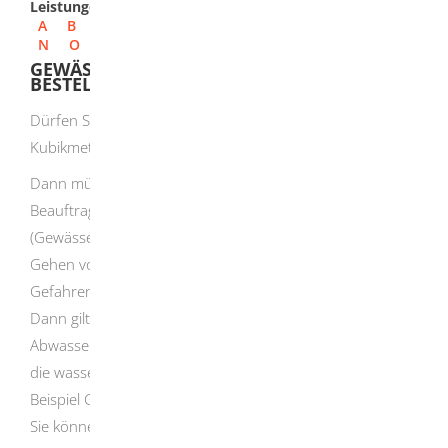
Leistungen
A
B
C
D
E
F
G
H
I
J
K
L
M
N
O
P
Q
R
S
T
U
V
W
X
Y
Z
GEWÄSSERSCHUTZ - BEAUFTRAGTE
BESTELLEN
Dürfen Sie in Ihrem Unternehmen pro Tag mehr als 750
Kubikmeter Abwasser in ein Gewässer einleiten?
Dann müssen Sie einen Beauftragten oder eine
Beauftragte für Gewässerschutz
(Gewässerschutzbeauftragte - GSB) bestellen.
Gehen von den Anlagen im Unternehmen besondere
Gefahren aus?
Dann gilt das unter Umständen auch bei geringeren
Abwassermengen. Darunter fallen etwa Unternehmen,
die wassergefährdende Stoffe lagern oder einsetzen
(zum
Beispiel Galvanik-Betriebe)
.
Sie können auch mehrere Personen als