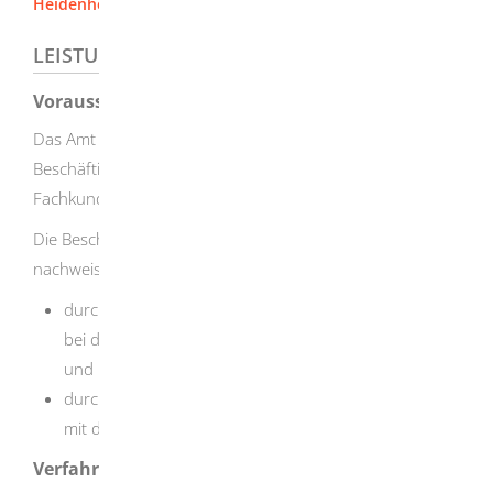
Heidenheim]
LEISTUNGSDETAILS
Voraussetzungen
Das Amt des Gewässerschutzbeauftragten dürfen Sie nur
Beschäftigten übertragen, die die erforderliche
Fachkunde und Zuverlässigkeit besitzen.
Die Beschäftigten können ihre Fachkunde auf zwei Arten
nachwe
i
sen:
durch einen abgeschlossenen Lehrgang
(zum Beispiel
bei der für Ihr Unternehmen zuständigen Industrie-
und Handelskammer oder Handwerkskammer)
oder
durch langjährige praktische Erfahrung im Umgang
mit den Anlagen.
Verfahrensablauf