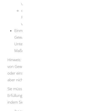
vermeiden beziehungsweise zu vermindern und
dass Vorschläge für eine umweltfreundlichere
Produktion entwickelt und diese umgesetzt
werden.
Einmal jährlich berichten Ihnen die
Gewässerschutzbeauftragten über die im
Unternehmen getroffenen und beabsichtigten
Maßnahmen.
Hinweis: Die Behörde kann in Einzelfällen die Aufgaben
von Gewässerschutzbeauftragten näher regeln, erweitern
oder einschränken. Die Selbstüberwachung darf dadurch
aber nicht beeinträchtigt werden.
Sie müssen die Gewässerschutzbeauftragten bei der
Erfüllung ihrer Aufgaben unterstützen, beispielsweise,
indem Sie