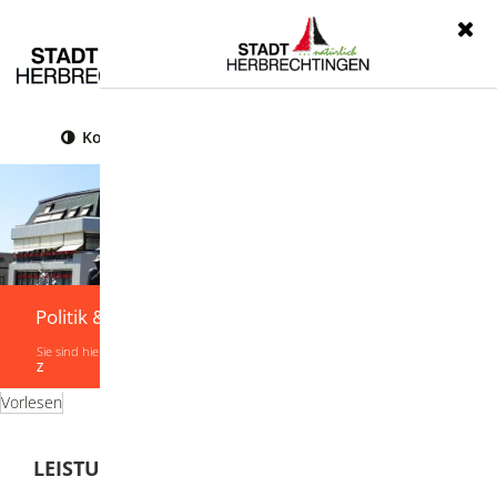
Menü
Kontrast
Leichte Sprache
Gebärdensprache
Politik & Verwaltung
Sie sind hier:
Startseite
|
Politik & Verwaltung
|
Verwaltung
|
Leistungen von A-
Z
Vorlesen
LEISTUNGEN VON A-Z