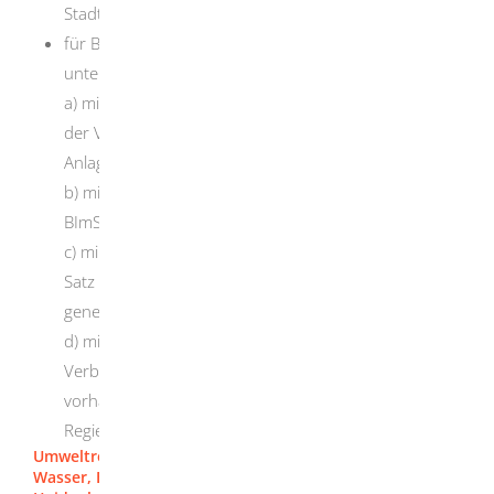
Stadtverwaltung
für Betriebsgelände, wenn sie nicht der Bergaufsicht
unterliegen, auf denen
a) mindestens eine Anlage, die in Anhang 1 Spalte d
der Verordnung über genehmigungsbedürftige
Anlagen mit dem Buchstaben E gekennzeichnet ist,
b) mindestens ein Betriebsbereich nach § 3 Absatz 5a
BImSchG oder
c) mindestens eine Anlage, die nach § 60 Absatz 3
Satz 1 Nummer 2 oder 3 WHG
genehmigungsbedürftig ist
d)
mindestens eine Deponie nach Artikel 10 in
Verbindung mit Anhang I der Richtlinie 2010/75/EU
vorhanden ist oder errichtet werden soll: das
Regierungspräsidium
Umweltrecht [Landratsamt Heidenheim]
Wasser, Boden, Altlasten (Technik) [Landratsamt