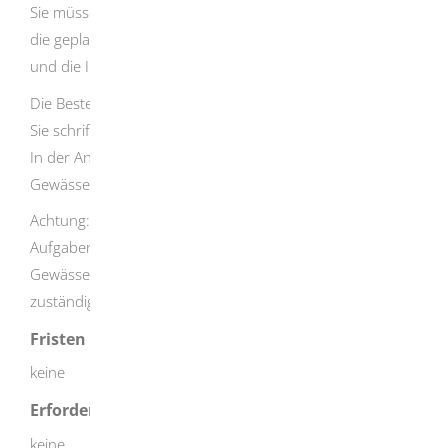
Sie müssen zuerst Ihren Betriebs- oder Personalrat über
die geplante Bestellung von Gewässerschutzbeauftragten
und die Ihnen übertragenen Aufgaben unterrichten.
Die Bestellung von Gewässerschutzbeauftragten zeigen
Sie schriftlich der zuständigen Behörde an.
In der Anzeige müssen Sie die Aufgaben der
Gewässerschutzbeauftragten genau beschreiben.
Achtung: Eventuelle Veränderungen des
Aufgabenbereichs und die Abberufung von
Gewässerschutzbeauftragten müssen Sie der
zuständigen Behörde schnellstmöglich mitteilen.
Fristen
keine
Erforderliche Unterlagen
keine