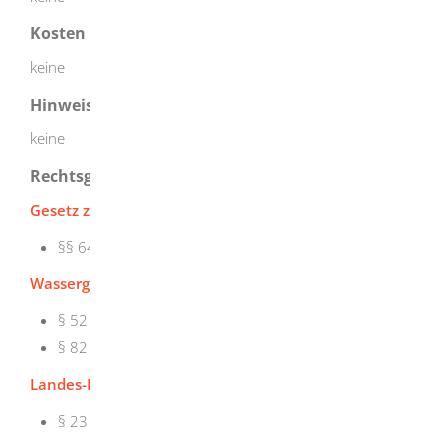
Kosten
keine
Hinweise
keine
Rechtsgrundlage
Gesetz zur Ordnung des Wasserhaushalts (WHG)
:
§§ 64 bis 66 Gewässerschutzbeauftragte
Wassergesetz für Baden-Württemberg (WG)
:
§ 52 Gewässerschutzbeauftragte
§ 82 Sachliche Zuständigkeit
Landes-Kreislaufwirtschaftsgesetz (LKreiWiG)
§ 23
Abfallrechtsbehörden