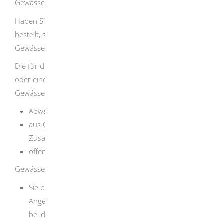
Gewässerschutzbeauftragte bestellen.
Haben Sie Immissionsschutz- oder Abfallbeauftragte
bestellt, so können diese auch die Aufgaben von
Gewässerschutzbeauftragten wahrnehmen.
Die für die Abwasseranlagen zuständige Betriebsleitung
oder eine sonstige beauftragte Person ist
Gewässerschutzbeauftragter bei
Abwassereinleitungen von Gebietskörperschaften,
aus Gebietskörperschaften gebildeten
Zusammenschlüssen und
öffentlich-rechtlichen Wasserverbänden.
Gewässerschutzbeauftragte haben folgende Aufgaben:
Sie beraten das Unternehmen in allen
Angelegenheiten des Gewässerschutzes. Sie müssen
bei der Einführung neuer Produktionsverfahren, die