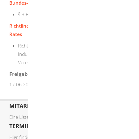
Bundes-Immissionsschutzgesetz (BImSchG):
§ 3 Begriffsbestimmungen
Richtline des Europäischen Parlaments und des
Rates
Richtlinie 2010/75/EU vom 24. November 2010 über
Industrieemissionen (integrierte Vermeidung und
Verminderung der Umweltverschmutzung)
Freigabevermerk
17.06.2026 Umweltministerium Baden-Württemberg
MITARBEITERLISTE
Eine Liste der Mitarbeiter von A-Z finden Sie
hier
.
TERMIN ONLINE BUCHEN
Hier finden Sie die verfügbaren Sachgebiete zur Online-