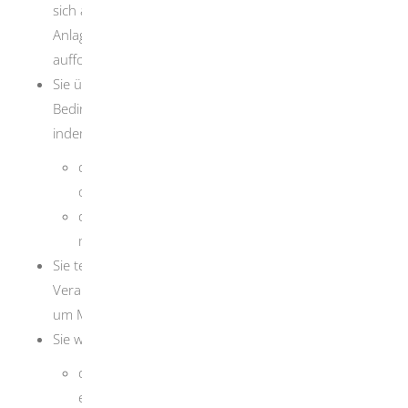
sich auf den Gewässerschutz auswirken können, die
Anlagenbetreiber rechtzeitig zur Stellungnahme
auffordern.
Sie überwachen die Einhaltung von Vorschriften,
Bedingungen und Auflagen im Gewässerschutz,
indem Sie beispielsweise
die Abwasseranlagen regelmäßig kontrollieren
oder
das Abwasser nach Menge und Eigenschaft
messen.
Sie teilen die Ergebnisse der Kontrollen den
Verantwortlichen mit und schlagen Maßnahmen vor,
um Mängel zu beseitigen.
Sie wirken darauf hin,
dass innerbetriebliche Verfahren entwickelt und
eingeführt werden, um Abwasseranfall zu