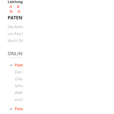
Leistungen
A
B
C
D
E
F
G
H
I
J
K
L
M
N
O
P
Q
R
S
T
U
V
W
X
Y
Z
PATENT ANMELDEN
Die Anmeldung eines Patents ist ein wirkungsvoller Weg,
um Ihre Erfindung gegen eine unerlaubte Benutzung
durch Dritte schützen zu können.
ONLINEANTRAG UND FORMULARE
Patentanmeldung - Elektronische Anmeldung
Das Deutsche Patent- und Markenamt wird in
Zukunft die elektronische Anmeldung von allen
Schutzrechten anbieten. Bereits jetzt ist die
elektronische Anmeldung eines deutschen und
europäischen Patents möglich.
Patentanmeldung - Erfinderbenennung