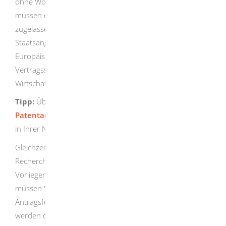
ohne Wohnsitz, Sitz oder Niederlassung in Deutschland
müssen einen als Rechts- oder Patentanwalt
zugelassenen Vertreter bestellen. Dieser kann auch
Staatsangehöriger eines Mitgliedstaates der
Europäischen Union (EU) oder eines anderen
Vertragsstaates des Abkommens über den Europäischen
Wirtschaftsraum (EWR) sein.
Tipp:
Über die Internetseiten der
Patentanwaltskammer
können Sie einen Patentanwalt
in Ihrer Nähe suchen.
Gleichzeitig mit der Anmeldung können Sie eine
Recherche und die Prüfung des Patents auf das
Vorliegen aller Schutzvoraussetzungen beantragen. Dazu
müssen Sie nur die entsprechenden Felder im
Antragsformular ankreuzen. Im Rahmen der Recherche
werden die öffentlichen Druckschriften, die für die