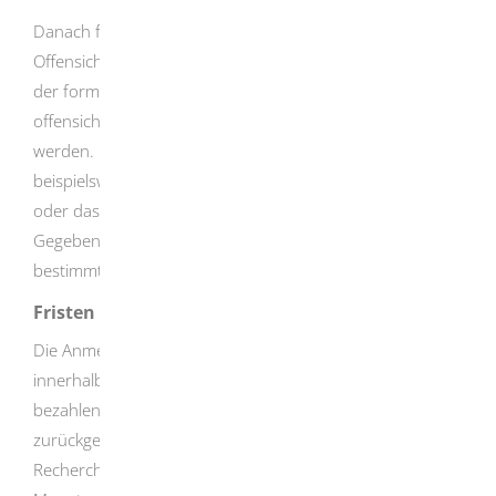
Danach führt das DPMA von Amts wegen eine
Offensichtlichkeitsprüfung durch, in der die Einhaltung
der formellen Erfordernisse und das Vorliegen
offensichtlicher Patentierungshindernisse geprüft
werden. Offensichtliche Patentierungshindernisse sind
beispielsweise die fehlende gewerbliche Anwendbarkeit
oder das Nichtvorliegen einer (einheitlichen) Erfindung.
Gegebenenfalls werden Sie aufgefordert, sich in einer
bestimmten Frist dazu zu äußern.
Fristen
Die Anmeldegebühr müssen Sie unaufgefordert
innerhalb von drei Monaten nach der Anmeldung
bezahlen. Ansonsten gilt Ihre Anmeldung als
zurückgenommen. Die Gebühr für einen eventuellen
Rechercheantrag müssen Sie ebenfalls binnen drei