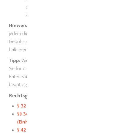
beziehungsweise gilt die Anmeldung als
zurückgenommen.
Hinweis:
Wenn Sie sich als Patentinhaber bereit erklären,
jedem die Benutzung Ihrer Erfindung gegen eine gewisse
Gebühr zu gestatten (Lizenzbereitschaftserklärung),
halbieren sich die zu entrichtenden Jahresgebühren.
Tipp:
Wie für die meisten Schutzrechtsverfahren können
Sie für die Anmeldung und Aufrechterhaltung eines
Patents in begründeten Fällen
Verfahrenskostenhilfe
beantragen.
Rechtsgrundlage
§ 32 Patentgesetz (PatG) (Offenlegung)
§§ 34
,
36
,
37
und
38 Patentgesetz (PatG)
(Einhaltung der Formvorschriften)
§ 42 Patentgesetz (PatG)