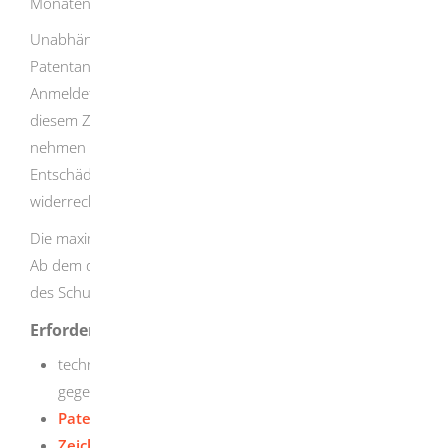
Monaten entrichten.
Unabhängig vom Verfahrensstand wird die
Patentanmeldung spätestens 18 Monate nach dem
Anmeldetag veröffentlicht (Offenlegungsschrift). Ab
diesem Zeitpunkt kann jeder Einsicht in seine Akten
nehmen und unter bestimmten Voraussetzungen eine
Entschädigung verlangen, wenn die Erfindung
widerrechtlich benutzt wird.
Die maximale Schutzdauer des Patents beträgt 20 Jahre.
Ab dem dritten Jahr müssen Sie für die Aufrechterhaltung
des Schutzes Jahresgebühren zahlen.
Erforderliche Unterlagen
technische
Beschreibung der Erfindung
,
gegebenenfalls mit Bezugszeichenliste
Patentansprüche
Zeichnungen der Erfindung
, falls von Ihnen als