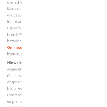
dreifacher Ausführung beim Deutschen Patent- und
Markenamt (DPMA) oder einer der zuständigen Stellen,
wie beispielsweise der Annahmestelle des
Informationszentrums Patente in Stuttgart entweder in
Papierform einreichen oder in elektronischer Form direkt
beim DPMA. Ferner müssen Sie eine Anmeldegebühr
bezahlen. Nähere Informationen darüber, wie Sie die
Onlineanmeldung von Schutzrechten
vornehmen
können, finden Sie auf den Seiten des DPMA.
Hinweis:
Schutzrechte können von jedem selbst
angemeldet werden. Grundsätzlich ist es Ihnen
überlassen, ob Sie die Hilfe eines Patentanwalts in
Anspruch nehmen oder nicht. Sie sollten hierbei jedoch
bedenken, dass Fehler bei der Anmeldung unter
Umständen schwer zu korrigieren sind. Es ist daher
empfehlenswert, einen Anwalt hinzuzuziehen. Anmelder