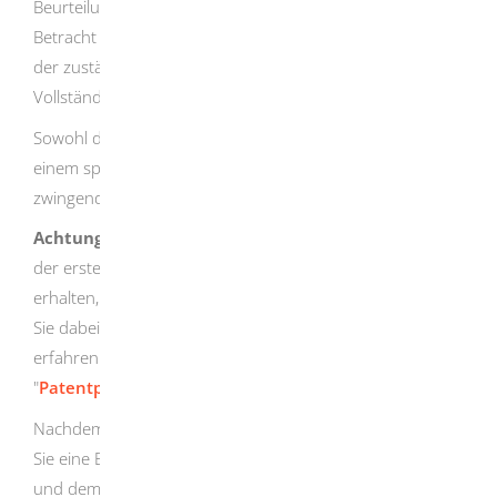
Beurteilung der Patentfähigkeit Ihrer Erfindung in
Betracht zu ziehen sind, ermittelt. Die Recherche wird von
der zuständigen Prüfungsstelle, jedoch ohne Gewähr auf
Vollständigkeit, durchgeführt.
Sowohl die Recherche als auch die Prüfung können Sie zu
einem späteren Zeitpunkt beantragen. Es ist nicht
zwingend erforderlich, einen Rechercheantrag zu stellen.
Achtung:
Der Antrag auf Erteilung eines Patents ist nur
der erste Schritt. Um tatsächlich ein erteiltes Patent zu
erhalten, müssen Sie einen Prüfungsantrag stellen. Wie
Sie dabei vorgehen und wie das Verfahren abläuft,
erfahren Sie in der Verfahrensbeschreibung
"
Patentprüfung
".
Nachdem Sie Ihre Anmeldung eingereicht haben, erhalten
Sie eine Empfangsbescheinigung mit dem Aktenzeichen
und dem Anmeldetag der Erfindung.