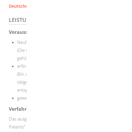
Deutsches Patent- und Markenamt
LEISTUNGSDETAILS
Voraussetzungen
Neuheit
(Die Erfindung darf nicht zum Stand der Technik
gehören.)
erfinderische Tätigkeit
(Ein auf dem entsprechenden technischen Gebiet
tätiger Fachmann darf nicht ohne Weiteres auf die
entsprechende Lösung kommen.)
gewerbliche Anwendbarkeit
Verfahrensablauf
Das ausgefüllte Formular "Antrag auf Erteilung eines
Patents" und die erforderlichen Unterlagen müssen Sie in