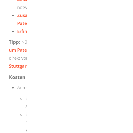
notwendig erachtet
Zusammenfassung der Unterlagen der
Patentanmeldung
Erfinderbenennung
Tipp:
Nützliche
Informationen und Dokumente rund
um Patente
finden Sie auf den Seiten des DPMA und
direkt vor Ort im
Informationszentrum Patente in
Stuttgart
.
Kosten
Anmeldegebühr:
bei Anmeldung in Papierform (inklusive 10
Ansprüche):EUR 60,00
bei Anmeldung in elektronischer Form (inklusive
10 Ansprüche): EUR 40,00
Bei mehr als 10 Ansprüchen erhöhen sich die