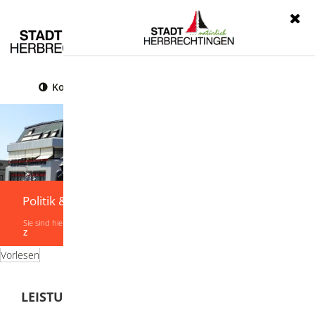
Menü
Kontrast
Leichte Sprache
Gebärdensprache
Politik & Verwaltung
Sie sind hier:
Startseite
|
Politik & Verwaltung
|
Verwaltung
|
Leistungen von A-
Z
Vorlesen
LEISTUNGEN VON A-Z