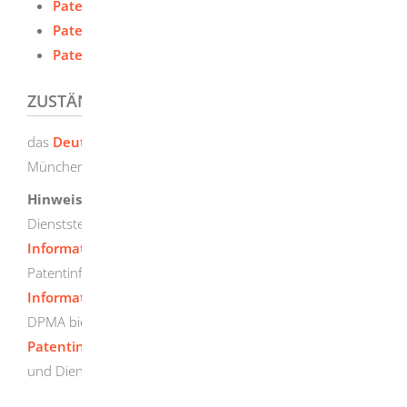
Patentanmeldung - Erteilung eines Patents
Patentanmeldung - Kostenmerkblatt
Patentanmeldung - Merkblatt
ZUSTÄNDIGE STELLE
das
Deutsche Patent- und Markenamt
(DPMA) in
München
Hinweis:
Sie können Ihre Anmeldung auch bei den
Dienststellen des DPMA in Jena, beim
Technischen
Informationszentrum Berlin
(TIZ) und bei bestimmten
Patentinformationszentren einreichen (z.B.
Informationszentrum Patente in Stuttgart
). Das
DPMA bietet eine
Auflistung der
Patentinformationszentren
mit Angaben zu Aufgaben
und Dienstleistungen.