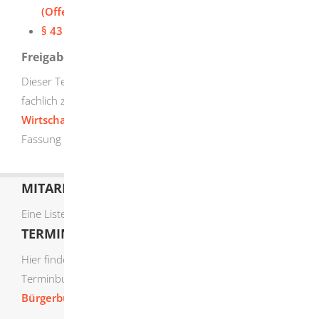
(Offensichtlichkeitsprüfung)
§ 43 Patentgesetz (PatG) (Recherche)
Freigabevermerk
Dieser Text entstand in enger Zusammenarbeit mit den
fachlich zuständigen Stellen. Das
Finanz- und
Wirtschaftsministerium
hat dessen ausführliche
Fassung am 06.08.2015 freigegeben.
MITARBEITERLISTE
Eine Liste der Mitarbeiter von A-Z finden Sie
hier
.
TERMIN ONLINE BUCHEN
Hier finden Sie die verfügbaren Sachgebiete zur Online-
Terminbuchung:
Bürgerbüro Termine online buchen