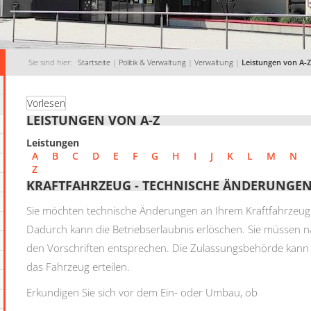
Sie sind hier:
Startseite
|
Politik & Verwaltung
|
Verwaltung
|
Leistungen von A-Z
Vorlesen
LEISTUNGEN VON A-Z
Leistungen
A
B
C
D
E
F
G
H
I
J
K
L
M
N
Z
KRAFTFAHRZEUG - TECHNISCHE ÄNDERUNGE
Sie möchten technische Änderungen an Ihrem Kraftfahrzeu
Dadurch kann die Betriebserlaubnis erlöschen. Sie müssen 
den Vorschriften entsprechen. Die Zulassungsbehörde kann 
das Fahrzeug erteilen.
Erkundigen Sie sich vor dem Ein- oder Umbau, ob