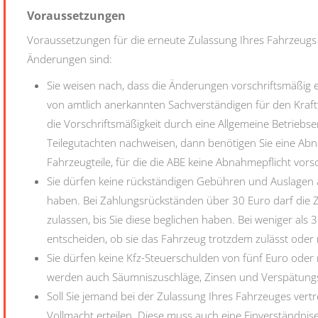
Voraussetzungen
Voraussetzungen für die erneute Zulassung Ihres Fahrzeug
Änderungen sind:
Sie weisen nach, dass die Änderungen vorschriftsmäßig e
von amtlich a
n
erkannten Sachverständigen für den Kraf
die Vorschriftsmäßigkeit durch eine Allgemeine Betriebse
Teilegutachten nachweisen, dann ben
ö
tigen Sie eine A
Fahrzeugteile, für die die ABE keine Abnahmepflicht vo
r
s
Sie dürfen keine rückständigen Gebühren und Auslage
haben.
Bei Zahlungsrückständen über 30 Euro darf die 
zulassen, bis Sie diese beglichen haben. Bei weniger al
entscheiden, ob sie das Fahrzeug trotzdem zulässt oder 
Sie dürfen keine Kfz-Steuerschulden von fünf Euro ode
werden auch Säumniszuschläge, Zinsen und Verspätung
Soll Sie jemand bei der Zulassung Ihres Fahrzeuges vertr
Vollmacht erteilen. Diese muss auch eine Einverständnise