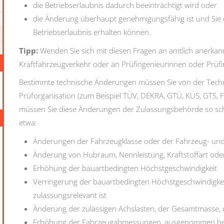
die Betriebserlaubnis dadurch beeinträchtigt wird oder
die Änderung überhaupt genehmigungsfähig ist und Sie e
Betriebserlaubnis erha
l
ten können.
Tipp:
Wenden Sie sich mit diesen Fragen an amtlich anerkan
Kraftfahrzeugverkehr oder an Prüfingen
i
eurinnen oder Prüf
Bestimmte technische Änderungen müssen Sie von der Techni
Prüforganisation (zum Beispiel TÜV, DEKRA, GTÜ, KÜS, GTS, 
müssen Sie diese Änderungen der Zulassungsbehörde so schn
etwa:
Änderungen der Fahrzeugklasse oder der Fahrzeug- un
Änderung von Hubraum, Nennleistung, Kraftstoffart oder
Erhöhung der bauartbedingten Höchstgeschwindigkeit
Verringerung der bauartbedingten Höchstgeschwindigkeit
zulassungsrelevant ist
Änderung der zulässigen Achslasten, der Gesamtmasse, 
Erhöhung der Fahrzeugabmessungen, ausgenommen bei