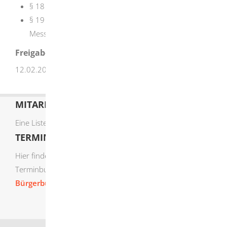
§ 18 Periodische Messungen
§ 19 Berichte und Beurteilung von periodischen
Messungen
Freigabevermerk
12.02.2026 Umweltministerium Baden-Württemberg
MITARBEITERLISTE
Eine Liste der Mitarbeiter von A-Z finden Sie
hier
.
TERMIN ONLINE BUCHEN
Hier finden Sie die verfügbaren Sachgebiete zur Online-
Terminbuchung:
Bürgerbüro Termine online buchen