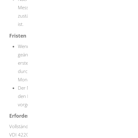
Messstelle einen Messbericht welcher der
zuständigen Immissionsschutzbehörde vorzulegen
ist.
Fristen
Wenn Ihre Anlage neu errichtet oder wesentlich
geändert wurde, müssen Sie die Messungen im
ersten Jahr nach Inbetriebnahme alle 2 Monate
durchführen lassen, anschließend regelmäßig alle 6
Monate.
Der Messbericht muss spätestens 8 Wochen nach
den Messungen bei der zuständigen Behörde
vorgelegt werden.
Erforderliche Unterlagen
Vollständiger Messbericht gemäß Anhang A der Richtlinie
VDI 4220 Blatt 2 (Ausgabe November 2018) mit Angaben