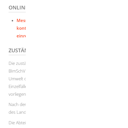
ONLINEANTRAG UND FORMULARE
Messbericht über Einzelmessungen oder
kontinuierliche Messungen von Luftschadstoffen
einreichen
ZUSTÄNDIGE STELLE
Die zuständige Behörde für Anlagen, die unter die 17.
BImSchV fallen, ist in den meisten Fällen die Abteilung 5,
Umwelt des örtlich zuständigen Regierungspräsidiums. In
Einzelfällen kann eine davon abweichende Zuständigkeit
vorliegen.
Nach der Immissionsschutz-Zuständigkeitsverordnung
des Landes Baden-Württemberg (ImSchZuVO) gilt:
Die Abteilungen 5, Umwelt der jeweils örtlich zuständigen