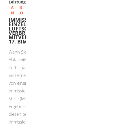
Leistungen
A
B
C
D
E
F
G
H
I
J
K
L
M
N
O
P
Q
R
S
T
U
V
W
X
Y
Z
IMMISSIONSSCHUTZ – MESSBERICHT ÜBER
EINZELMESSUNGEN VON
LUFTSCHADSTOFFEN BEI ANLAGEN FÜR DIE
VERBRENNUNG UND DIE
MITVERBRENNUNG VON ABFÄLLEN NACH
17. BIMSCHV EINREICHEN
Wenn Sie Betreiber einer Abfallverbrennungs- oder
Abfallmitverbrennungsanlage sind, müssen Sie den
Luftschadstoffausstoß in regelmäßigen Abständen durch
Einzelmessungen ermitteln lassen. Die Messungen sind
von einer nach § 29b des Bundes-
Immissionsschutzgesetzes (BImSchG) bekannt gegebenen
Stelle (Messstelle) durchführen zu lassen. Über die
Ergebnisse müssen Sie einen Messbericht erstellen und
diesen bei der für Sie zuständigen
Immissionsschutzbehörde vorlegen.