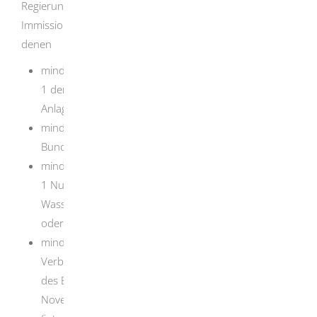
Regierungspräsidien sind die zuständigen
Immissionsschutzbehörden für Betriebsgelände, auf
denen
mindestens eine Anlage, die in Spalte d des Anhangs
1 der Verordnung über genehmigungsbedürftige
Anlagen mit dem Buchstaben E gekennzeichnet ist,
mindestens ein Betriebsbereich nach § 3 Absatz 5a
Bundes-Immissionsschutzgesetz (Störfallbetrieb),
mindestens eine Anlage, die nach § 60 Absatz 3 Satz
1 Nummer 2 oder Nummer 3 des
Wasserhaushaltsgesetzes genehmigungsbedürftig ist
oder
mindestens eine Deponie nach Artikel 10 in
Verbindung mit Anhang I der Richtlinie 2010/75/EU
des Europäischen Parlaments und des Rates vom 24.
November 2010 über Industrieemissionen