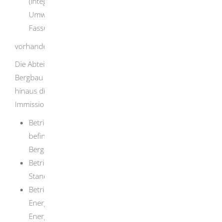
(integrierte Vermeidung und Verminderung der
Umweltverschmutzung) in der jeweils geltenden
Fassung
vorhanden ist oder errichtet werden soll.
Die Abteilung 9, Landesamt für Geologie, Rohstoffe und
Bergbau des Regierungspräsidiums Freiburg ist darüber
hinaus die landesweit zuständige
Immissionsschutzbehörde für
Betriebsgelände einschließlich der darauf
befindlichen Anlagen und Tätigkeiten, die der
Bergaufsicht unterliegen,
Betriebsgelände mit Seilschwebebahnen und
Standseilbahnen, die dem Personenverkehr dienen,
Betriebsgelände mit Gashochdruckleitungen, die als
Energieanlagen im Sinne des
Energiewirtschaftsgesetzes der Versorgung mit Gas