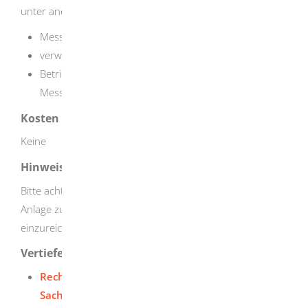
unter anderem zu:
Messergebnissen,
verwendeten Messverfahren,
Betriebsbedingungen, die für die Beurteilung der
Messergebnisse von Bedeutung sind.
Kosten
Keine
Hinweise
Bitte achten Sie darauf, den Messbericht bei der für Ihre
Anlage zuständigen Immissionsschutzbehörde
einzureichen.
Vertiefende Informationen
Recherchesystem Messstellen und
Sachverständige