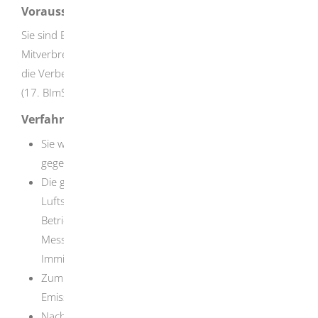
Voraussetzungen
Sie sind Betreiber einer Anlage zur Verbrennung oder
Mitverbrennung von Abfällen nach der Verordnung über
die Verbennung und die Mitverbrennung von Abfällen
(17. BImSchV).
Verfahrensablauf
Sie wenden sich an ein nach § 29b BImSchG bekannt
gegebene Stelle (Messstelle).
Die genaue Messplanung (Messtermin, zu messende
Luftschadstoffe, zu berücksichtigende
Betriebszustände der Anlage) ist zwischen Ihnen, der
Messstelle und der zuständigen
Immissionsschutzbehörde abzustimmen.
Zum Messtermin ermittelt die Messstelle die
Emissionswerte.
Nach Abschluss der Messung erhalten Sie von der