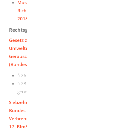
Mustermessbericht gemäß Anhang A der
Richtlinie VDI 4220 Blatt 2 (Ausgabe November
2018)
Rechtsgrundlage
Gesetz zum Schutz vor schädlichen
Umwelteinwirkungen durch Luftverunreinigungen,
Geräusche, Erschütterungen und ähnliche Vorgänge
(Bundes-Immissionsschutzgesetz -BImSchG)
:
§ 26 Messungen aus besonderem Anlass
§ 28 Erstmalige und wiederkehrende Messungen bei
genehmigungsbedürftigen Anlagen
Siebzehnte Verordnung zur Durchführung des
Bundes-Immissionschutzgesetz
(Verordnung über die
Verbrennung und die Mitverbrennung von Abfällen -
17. BImSchV
):