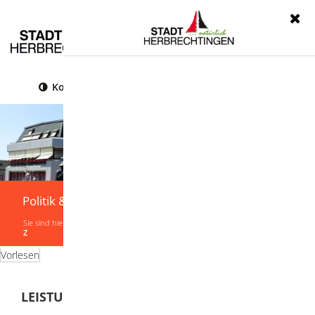
Menü
Kontrast
Leichte Sprache
Gebärdensprache
Politik & Verwaltung
Sie sind hier:
Startseite
|
Politik & Verwaltung
|
Verwaltung
|
Leistungen von A-
Z
Vorlesen
LEISTUNGEN VON A-Z