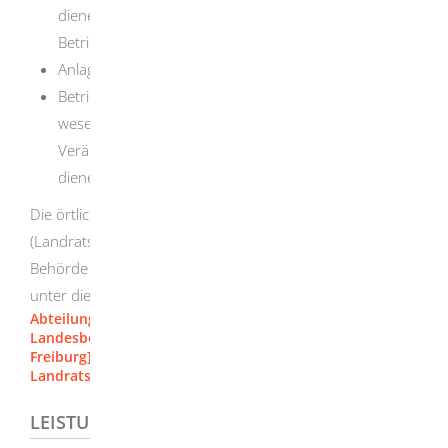
dienen und die für einen maximal zulässigen
Betriebsdruck von mehr als 16 bar ausgelegt sind,
Anlagen der untertägigen Abfallentsorgung und
Betriebsgelände mit Anlagen, die der Herstellung,
wesentlichen Erweiterung und wesentlichen
Veränderung von unterirdischen Hohlräumen
dienen.
Die örtlich zuständige untere Immissionsschutzbehörde
(Landratsamt oder Stadtverwaltung) ist die zuständige
Behörde für alle sonstigen Betriebsgelände, die nicht
unter die oben beschriebenen Regelungen fallen.
Abteilung 5 - Umwelt [Regierungspräsidium Stuttgart]
Landesbergdirektion, Abteilung 9 [Regierungspräsidium
Freiburg]
Landratsamt Heidenheim
LEISTUNGSDETAILS