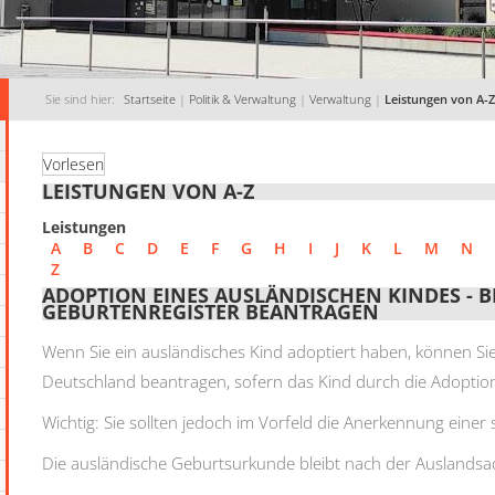
Sie sind hier:
Startseite
|
Politik & Verwaltung
|
Verwaltung
|
Leistungen von A-Z
Vorlesen
LEISTUNGEN VON A-Z
Leistungen
A
B
C
D
E
F
G
H
I
J
K
L
M
N
Z
ADOPTION EINES AUSLÄNDISCHEN KINDES -
GEBURTENREGISTER BEANTRAGEN
Wenn Sie ein ausländisches Kind adoptiert haben, können Si
Deutschland beantragen, sofern das Kind durch die Adoption 
Wichtig: Sie sollten jedoch im Vorfeld die Anerkennung einer
Die ausländische Geburtsurkunde bleibt nach der Auslandsad