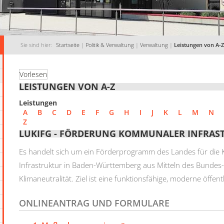
Sie sind hier:
Startseite
|
Politik & Verwaltung
|
Verwaltung
|
Leistungen von A-Z
Vorlesen
LEISTUNGEN VON A-Z
Leistungen
A
B
C
D
E
F
G
H
I
J
K
L
M
N
Z
LUKIFG - FÖRDERUNG KOMMUNALER INFRAS
Es handelt sich um ein Förderprogramm des Landes für d
Infrastruktur in Baden-Württemberg aus Mitteln des Bunde
Klimaneutralität. Ziel ist eine funktionsfähige, moderne öffent
ONLINEANTRAG UND FORMULARE