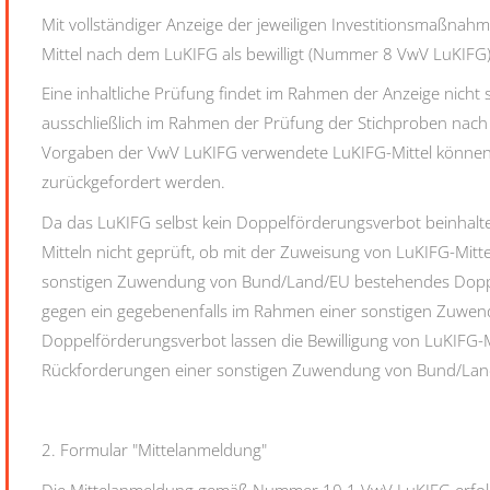
Mit vollständiger Anzeige der jeweiligen Investitionsmaßnah
Mittel nach dem LuKIFG als bewilligt (Nummer 8 VwV LuKIFG)
Eine inhaltliche Prüfung findet im Rahmen der Anzeige nicht s
ausschließlich im Rahmen der Prüfung der Stichproben na
Vorgaben der VwV LuKIFG verwendete LuKIFG-Mittel könn
zurückgefordert werden.
Da das LuKIFG selbst kein Doppelförderungsverbot beinhalt
Mitteln nicht geprüft, ob mit der Zuweisung von LuKIFG-Mit
sonstigen Zuwendung von Bund/Land/EU bestehendes Doppe
gegen ein g
egebenenfalls
im Rahmen einer sonstigen Zuwen
Doppelförderungsverbot lassen die Bewilligung von LuKIFG-
Rückforderungen einer sonstigen Zuwendung von Bund/Lan
2. Formular "Mittelanmeldung"
Die Mittelanmeldung gemäß Nummer 10.1 VwV LuKIFG erfolg