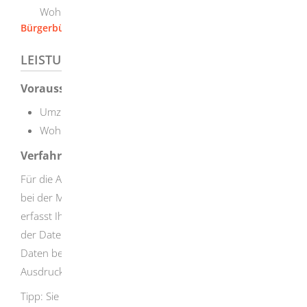
Wohnortgemeinde erfüllt.
Bürgerbüro [Stadt Herbrechtingen]
LEISTUNGSDETAILS
Voraussetzungen
Umzug oder
Wohnungsaufgabe
Verfahrensablauf
Für die Abmeldung müssen Sie in der Regel persönlich
bei der Meldebehörde erscheinen. Die Meldebehörde
erfasst Ihre neuen Daten und legt Ihnen einen Ausdruck
der Daten vor. Die Richtigkeit und Vollständigkeit Ihrer
Daten bestätigen Sie mit Ihrer Unterschrift auf dem
Ausdruck.
Tipp:
Sie können Ihre
Familienangehörige
n
, die in