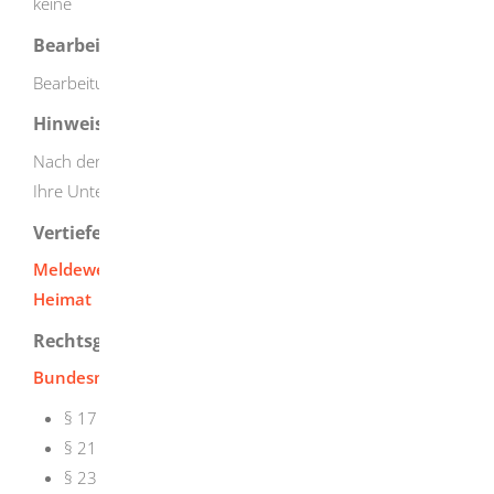
keine
Bearbeitungsdauer
Bearbeitung erfolgt in der Regel sofort vor Ort
Hinweise
Nach der Abmeldung erhalten Sie eine Bestätigung für
Ihre Unterlagen.
Vertiefende Informationen
Meldewesen: Bundesministerium des Innern und für
Heimat
Rechtsgrundlage
Bundesmeldegesetz (BMG):
§ 17 Anmeldung, Abmeldung
§ 21 Mehrere Wohnungen
§ 23 Erfüllung der allgemeinen Meldepflicht