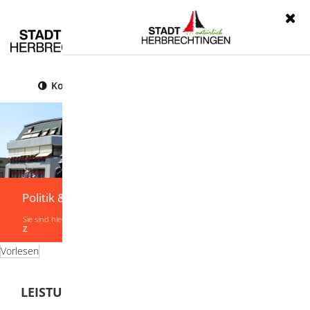
Menü
Kontrast
Leichte Sprache
Gebärdensprache
Politik & Verwaltung
Sie sind hier:
Startseite
|
Politik & Verwaltung
|
Verwaltung
|
Leistungen von A-
Z
Vorlesen
LEISTUNGEN VON A-Z