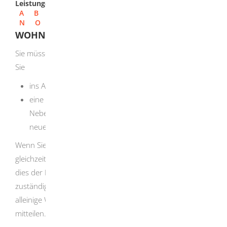
Leistungen
A
B
C
D
E
F
G
H
I
J
K
L
M
N
O
P
Q
R
S
T
U
V
W
X
Y
Z
WOHNSITZ ABMELDEN
Sie müssen sich bei der Meldebehörde abmelden, wenn
Sie
ins Ausland umziehen oder
eine Ihrer Wohnungen (zum Beispiel eine
Nebenwohnung) aufgeben, ohne gleichzeitig eine
neue Wohnung zu beziehen.
Wenn Sie Ihre Nebenwohnung aufgeben, ohne
gleichzeitig eine neue Wohnung zu beziehen, müssen Sie
dies der Meldebehörde, die für die Nebenwohnung
zuständig ist, oder der Meldebehörde , die für die
alleinige Wohnung oder die Hauptwohnung zuständig ist,
mitteilen.