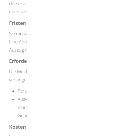
derselben Wohnung gewohnt haben und umziehen,
ebenfalls abmelden
.
Fristen
Sie müssen sich innerhalb von zwei Wochen abmelden.
Eine Abmeldung ist frühestens eine Woche vor dem
Auszug möglich.
Erforderliche Unterlagen
Die Meldebehörde kann von Ihnen weitere Unterlagen
verlangen. Dies sind in der Regel:
Personalausweis oder Reisepass
Ausweise der Familienangehörigen: Bringen Sie für
Kinder, die keinen Kinderreisepass besitzen, die
Geburtsurkunde mit.
Kosten