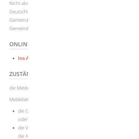
Nicht abmelden müssen Sie sich, wenn Sie innerhalb
Deutschlands umziehen. Es genügt, sich bei Ihrer neuen
Gemeinde anzumelden. Diese teilt der früheren
Gemeinde mit, dass Sie umgezogen sind.
ONLINEANTRAG UND FORMULARE
Ins Ausland abmelden
ZUSTÄNDIGE STELLE
die Meldebehörde
Meldebehörde ist
die Gemeinde-/Stadtverwaltung Ihres Wohnortes
oder
die Verwaltungsgemeinschaft oder die Gemeinde, die
die Aufgaben der Meldebehörde für Ihre