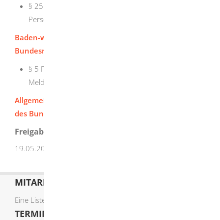
§ 25 Mitwirkungspflichten der meldepflichtigen
Person
Baden-württembergisches Ausführungsgesetz zum
Bundesmeldegesetz (BW AGBMG):
§ 5 Führung und Aufgaben des zentralen
Meldeportals
Allgemeine Verwaltungsvorschrift zur Durchführung
des Bundesmeldegesetzes (BMGVwV)
Freigabevermerk
19.05.2026 Innenministerium Baden-Württemberg
MITARBEITERLISTE
Eine Liste der Mitarbeiter von A-Z finden Sie
hier
.
TERMIN ONLINE BUCHEN