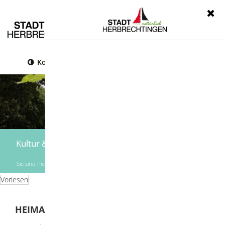
Menü
Kontrast
Leichte Sprache
Gebärdensprache
Kultur & Freizeit
Sie sind hier:
Startseite
|
Kultur & Freizeit
|
Heimatmuseum
Vorlesen
HEIMATMUSEUM