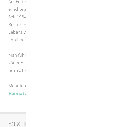
Am Ende des Eselsburger Tals liegt malerisch die 1799
errichtete ehemalige Sägemühle.
Seit 1984 beherbergt sie das Heimatmuseum, das dem
Besucher ein vollständiges und abgerundetes Bild des
Lebens von vor etwa 150 Jahren in Herbrechtingen und
ähnlichen, meist armen Dörfern der Ostalb bietet.
Man fühlt sich in jene alten Zeiten zurückversetzt, so als
könnten die Bewohner jederzeit von der Feldarbeit
heimkehren.
Mehr Informationen erhalten Sie auf der
Homepage des
Heimatvereins
ANSCHRIFT UND KONTAKT