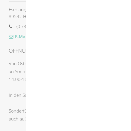
Eselsburgerstraße 24
89542
Herbrechtingen
(0
73
24) 4
15
22
E-Mail senden
ÖFFNUNGSZEITEN
Von Ostersonntag bis zum letzten Oktobersonntag
an Sonn- und Feiertagen
14.00-16.00 Uhr
In den Sommerferien geschlossen.
Sonderführungen für Gruppen,
auch außerhalb der Öffnungszeiten.