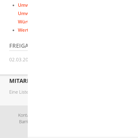
Umweltbeeinträchtigungen bei der
Umweltmeldestelle der Landesregierung Baden-
Württemberg melden
Wertstoffe entsorgen
FREIGABEVERMERK
02.03.2026 Umweltministerium Baden-Württemberg
MITARBEITERLISTE
Eine Liste der Mitarbeiter von A-Z finden Sie
hier
.
Kontakt
Bankverbindung
Impressum
Datenschutz
Barrierefreiheit
Leichte Sprache
Gebärdensprache
Sitemap
Intranet