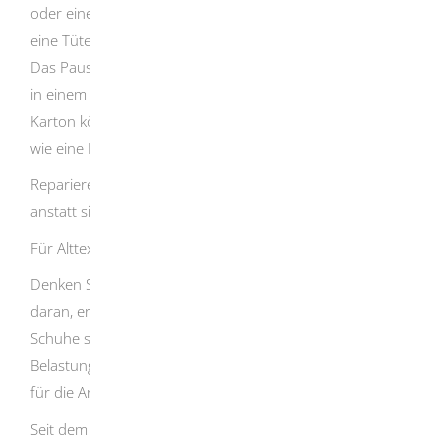
oder einen Korb mit, damit Sie nicht in jedem Geschäft
eine Tüte verlangen beziehungsweise kaufen müssen.
Das Pausenbrot ist in einer Dose besser aufgehoben als
in einem Stück Alufolie. Verpackungen aus Papier und
Karton können genauso dekorativ und schützend sein
wie eine Folienverpackung.
Reparieren oder upcyceln Sie defekte Gegenstände,
anstatt sie wegzuwerfen!
Für Alttextilien gilt:
Denken Sie schon beim Kauf von Kleidern und Schuhen
daran, erst recht bei ihrem Aussondern: Textilien und
Schuhe sind mit vielen Ressourcen sowie hohen
Belastungen (für die Umwelt und leider manchmal auch
für die Arbeitskräfte) erzeugt worden.
Seit dem 1. Januar 2025 gilt die Verpflichtung zur