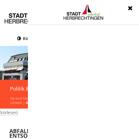
Menü
Kontrast
Leichte Sprache
Gebärdensprache
Politik & Verwaltung
Sie sind hier:
Startseite
|
Politik & Verwaltung
|
Verwaltung
|
Lebenslagen
|
Umwelt
|
Abfallvermeidung, Verwertung und Entsorgung
Vorlesen
ABFALLVERMEIDUNG, VERWERTUNG UND
ENTSORGUNG