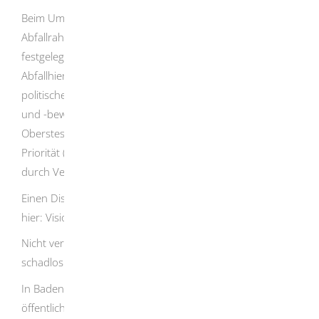
Beim Umgang mit Abfällen ist die gesetzlich in der EU-
Abfallrahmenrichtlinie sowie im Kreislaufwirtschaftsgesetz
festgelegte Abfallhierarchie zu beachten. Die
Abfallhierarchie liegt den Rechtsvorschriften und
politischen Maßnahmen im Bereich der Abfallvermeidung
und -bewirtschaftung als Prioritätenfolge zugrunde.
Oberstes Gebot ist dabei die Abfallvermeidung, letzte
Priorität (nach der sonstigen Verwertung zum Beispiel
durch Verbrennung) hat die Beseitigung.
Einen Diskussionsbeitrag zur Abfallvermeidung finden Sie
hier: Vision Possible.
Nicht vermeidbare Abfälle sind ordnungsgemäß und
schadlos zu verwerten beziehungsweise zu entsorgen.
In Baden-Württemberg sind die Stadt- und Landkreise als
öffentlich-rechtliche Entsorgungsträger für die