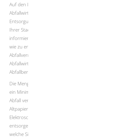
Auf den Internetseiten des für Sie zuständigen
Abfallwirtschaftsbetriebs können Sie sich über das
Entsorgungssystem und die geltenden Bestimmungen in
Ihrer Stadt beziehungsweise Ihrem Landkreis
informieren. Auch mit Fragen dazu, welche Art von Abfall
wie zu entsorgen ist und mit Fragen zur
Abfallvermeidung, wenden Sie sich bitte direkt an Ihren
Abfallwirtschaftsbetrieb, zum Beispiel an die
Abfallberatung.
Die Menge an Restmüll für Ihren Haushalt können Sie auf
ein Minimum reduzieren, wenn Sie so gut wie möglich
Abfall vermeiden und Wertstoffe, wie Bioabfall, Glas,
Altpapier, Kunststoffe, Verpackungen, Alttextilien,
Elektroschrott sowie Altbatterien getrennt sammeln und
entsorgen. Diese Produkte enthalten wertvolle Rohstoffe,
welche Sie durch die getrennte Entsorgung Ihres Abfalls