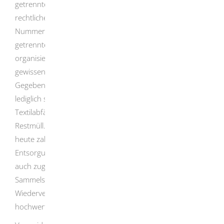
getrennten Sammlung von Textilabfällen für öffentlich-
rechtliche Entsorgungsträger (§ 20 Absatz 2 Satz 1
Nummer 6 KrWG). Demnach müssen diese nunmehr die
getrennte Sammlung in ihrem Zuständigkeitsbereich
organisieren. Bei der Umsetzung haben Sie einen
gewissen Spielraum, um die Regelungen an die lokalen
Gegebenheiten anzupassen. Grundsätzlich gehören
lediglich stark verschmutzte oder kontaminierte
Textilabfälle (zum Beispiel Öllappen) auch weiterhin in den
Restmüll. Für die Abgabe von Alttextilien gibt es bereits
heute zahlreiche Angebote von öffentlich-rechtlichen
Entsorgungsträgern sowie vielen gemeinnützigen, aber
auch zugelassenen gewerblichen Sammlungen oder
Sammelstellen, die die Alttextilien sorgsam zur
Wiederverwendung vorbereiten oder zumindest
hochwertig verwerten lassen.