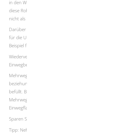
in den Wertstoffkreislauf zurückführen. Dadurch können
diese Rohstoffe weiterverwendet werden und müssen
nicht als Restabfall entsorgt werden.
Darüber hinaus können Sie mit geringem Aufwand viel
für die Umwelt tun und Abfall vermeiden, wenn Sie zum
Beispiel folgende Punkte beachten:
Wiederverwendung: Verwenden Sie Mehrweg- statt
Einwegbehälter!
Mehrwegbehälter werden nach der Rückgabe
beziehungsweise dem Gebrauch gereinigt und wieder
befüllt. Bitte beachten Sie, dass nicht alle Pfandbehälter
Mehrwegbehälter sind. Auch für bestimmte
Einwegflaschen und Dosen müssen Sie Pfand bezahlen.
Sparen Sie bei Verpackungsmaterialien!
Tipp: Nehmen Sie zum Einkaufen eine Stofftragetasche