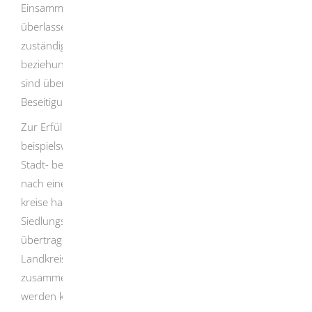
Einsammlung der in ihrem Gebiet angefallenen und
überlassenen Abfälle aus privaten Haushaltungen
zuständig, sowie für die ordnungsgemäße Verwertung
beziehungsweise Beseitigung dieser Abfälle. Diese Abfälle
sind überlassungspflichtig, genau so wie Abfall zur
Beseitigung, der bei Gewerbetreibenden anfällt.
Zur Erfüllung dieser Aufgaben können auch Dritte wie
beispielsweise private Firmen beauftragt werden. Die
Stadt- beziehungsweise Landkreise bleiben aber auch
nach einer Beauftragung verantwortlich. Einige Land­
kreise haben das Einsammeln und Transportieren der
Siedlungsabfälle ganz oder teilweise auf die Gemeinden
übertragen. Außerdem gibt es für die Stadt- und
Landkreise die Möglichkeit, sich zu Zweckverbänden
zusammenschließen, denen dann Aufgaben übertragen
werden können.