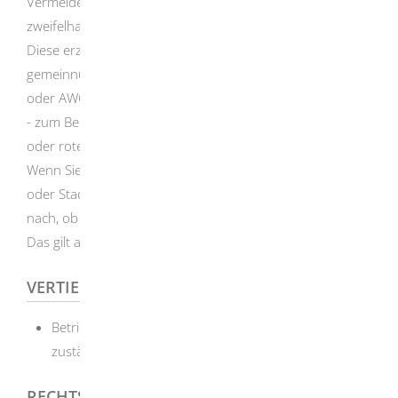
Vermeiden Sie, Ihre ehemaligen Kleiderschätze
zweifelhaften Haustür-„Sammlungen“ zu überlassen.
Diese erzeugen manchmal den Eindruck echter
gemeinnütziger Sammlungen (beispielsweise der Caritas
oder AWO) oder zugelassener gewerblicher Sammlungen
- zum Beispiel durch vorgetäuschte christliche Symbole
oder rote Kreuze. Dafür sind Ihre Alttextilien zu schade!
Wenn Sie sich unsicher sind, fragen Sie bei Ihrer Land-
oder Stadtkreisbehörde (Untere Abfallrechtsbehörde)
nach, ob die fragliche Sammlung dort zugelassen wurde.
Das gilt auch für Papier- und Schrottsammlungen.
VERTIEFENDE INFORMATIONEN
Betriebliche Abfallwirtschaft, Abfallberatung des
zuständigen öffentlich-rechtlichen Entsorgers
RECHTSGRUNDLAGE