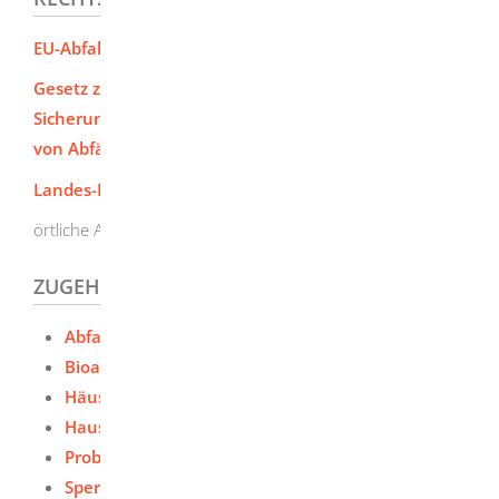
EU-Abfallrahmenrichtlinie
Gesetz zur Förderung der Kreislaufwirtschaft und
Sicherung der umweltverträglichen Bewirtschaftung
von Abfällen - Kreislaufwirtschaftsgesetz (KrWG)
Landes-Kreislaufwirtschaftsgesetz (LKreiWiG)
örtliche Abfallwirtschaftssatzung
ZUGEHÖRIGE LEISTUNGEN
Abfall und Müll entsorgen
Bioabfall entsorgen
Häusliche Grünabfälle entsorgen
Hausmüll entsorgen
Problemstoffe aus Privathaushalten entsorgen
Sperrmüll entsorgen