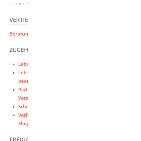
können Sie Mediation in Anspruch nehmen.
VERTIEFENDE INFORMATIONEN
Beratungsstellen für Familien
ZUGEHÖRIGE LEISTUNGEN
Lebenspartnerschaft - Aufhebung beantragen
Lebenspartnerschaft - Umwandlung in eine Ehe
beantragen
Partnerschaft, Trennung und Ehescheidung -
Versorgungsausgleich durchführen
Scheidung beantragen
Verfahrens- oder Prozesskostenvorschuss des
Ehegatten oder Lebenspartners beantragen
FREIGABEVERMERK