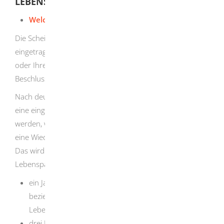
LEBENSPARTNERSCHAFT
Welches Recht gilt?
Die Scheidung beziehungsweise die Aufhebung einer
eingetragenen Lebenspartnerschaft beendet Ihre Ehe
oder Ihre Lebensgemeinschaft durch einen gerichtlichen
Beschluss.
Nach deutschem Recht kann eine Ehe geschieden oder
eine eingetragene Lebenspartnerschaft aufgehoben
werden, wenn die Gemeinschaft nicht mehr besteht und
eine Wiederaufnahme nicht zu erwarten ist.
Das wird vermutet, wenn die Eheleute beziehungsweise
Lebenspartner mindestens
ein Jahr getrennt leben und beide die Scheidung
beziehungsweise die Aufhebung der
Lebenspartnerschaft wollen oder
drei Jahre getrennt leben.