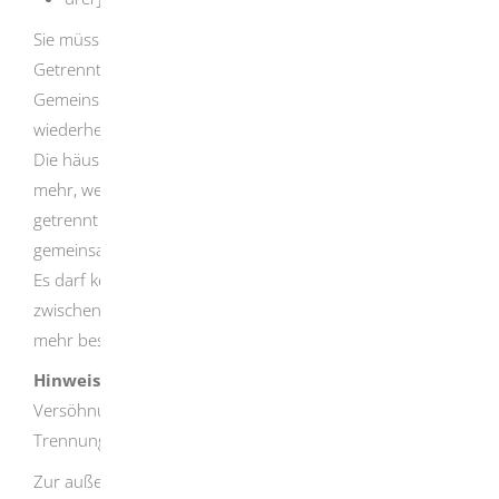
Sie müssen bestimmte Trennungsfristen einhalten.
Getrennt leben Sie, wenn keine gemeinsame häusliche
Gemeinschaft mehr besteht und diese erkennbar nicht
wiederhergestellt werden soll.
Die häusliche Gemeinschaft besteht auch dann nicht
mehr, wenn Sie innerhalb der gemeinsamen Wohnung
getrennt leben. Dies setzt aber voraus, dass Sie keinen
gemeinsamen Haushalt mehr führen.
Es darf keine wesentliche persönliche Beziehung
zwischen Ihnen und Ihrer Partnerin oder Ihrem Partner
mehr bestehen.
Hinweis:
Ein Zusammenleben über kürzere Zeit, das der
Versöhnung dienen soll, unterbricht die Fristen der
Trennung nicht.
Zur außergerichtlichen Bewältigung von Konflikten