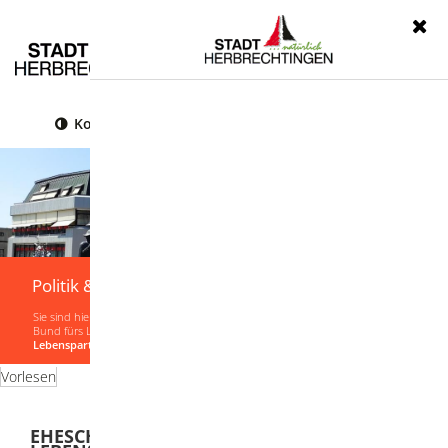
Menü
Kontrast
Leichte Sprache
Gebärdensprache
Politik & Verwaltung
Sie sind hier:
Startseite
|
Politik & Verwaltung
|
Verwaltung
|
Lebenslagen
|
Der
Bund fürs Leben - Auflösung
|
Ehescheidung/Aufhebung einer
Lebenspartnerschaft
Vorlesen
EHESCHEIDUNG/AUFHEBUNG EINER