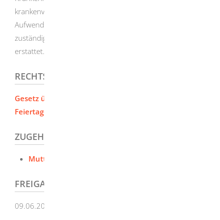
krankenversichert sind. Dafür werden Ihnen die
Aufwendungen für den Mutterschutzlohn von der
zuständigen Krankenkasse auf Antrag vollständig
erstattet.
RECHTSGRUNDLAGE
Gesetz über die Zahlung des Arbeitsentgelts an den
Feiertagen und im Krankheitsfall (EntgFG)
ZUGEHÖRIGE LEISTUNGEN
Mutterschutzlohn
FREIGABEVERMERK
09.06.2026 Wirtschaftsministerium Baden-Württemberg