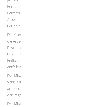
gilt nicht, soweit es sich um eine sogenannte
Fortsetzungserkrankung handelt. Eine
Fortsetzungserkrankung liegt vor, wenn die
Arbeitsunfähigkeit auf demselben nicht ausgeheilten
Grundleiden beruht.
Die Krankheitsursache spielt grundsätzlich keine Rolle. Ist
die Arbeitsunfähigkeit durch ein Verschulden des
Beschäftigten entstanden, z.B. vorsätzliches Handeln der
beschäftigten Person oder ein Verkehrsunfall unter
Einfluss von Alkohol, kann die Entgeltfortzahlungspflicht
entfallen.
Der Mitarbeiter oder die Mitarbeiterin erhalten die
Vergütung, welche sie bekommen hätten, wenn sie nicht
arbeitsunfähig geworden wären. Überstunden werden in
der Regel nicht zu berücksichtigt.
Der Mitarbeiter oder die Mitarbeiterin muss Ihnen die