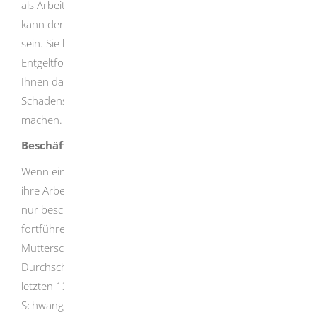
als Arbeitgeber deswegen Entgeltfortzahlung geleistet,
kann der Schadenserstzanspruch auf sie übergegangen
sein. Sie könnten dann von dem Dritten den Ersatz der
Entgeltfortzahlung verlangen.
Der Arbeitnehmer hat
Ihnen daher unverzüglich die zur Geltendmachung des
Schadensersatzanspruchs erforderlichen Angaben zu
machen.
Beschäftigung werdender Mütter
Wenn eine Beschäftigte während der Schwangerschaft
ihre Arbeitsleistung wegen eines Beschäftigungsverbots
nur beschränkt erbringen oder ihre Arbeit gar nicht
fortführen kann, erhält sie von Ihnen den sogenannten
Mutterschutzlohn. Als Mutterschutzlohn ist der
Durchschnittsverdienst der letzten drei Monate oder der
letzten 13 Wochen der Beschäftigten vor dem Eintritt der
Schwangerschaft weiter zu gewähren, einschließlich