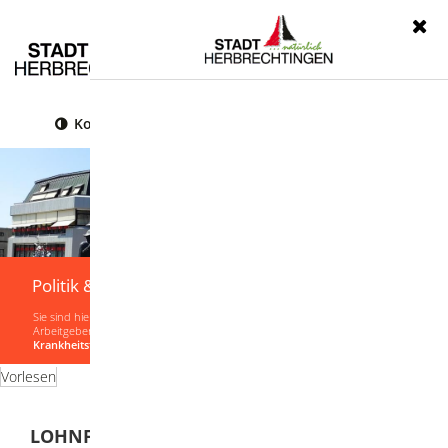
Menü
Kontrast
Leichte Sprache
Gebärdensprache
Politik & Verwaltung
Sie sind hier:
Startseite
|
Politik & Verwaltung
|
Verwaltung
|
Lebenslagen
|
Arbeitgeber
|
Melde- und Zahlungspflichten
|
Lohnfortzahlung im
Krankheitsfall
Vorlesen
LOHNFORTZAHLUNG IM KRANKHEITSFALL