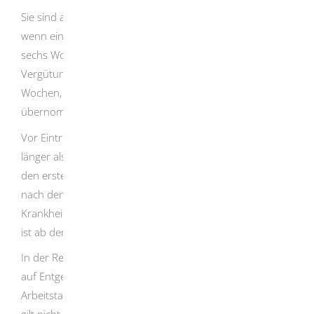
Sie sind als Arbeitgeber zur Lohnfortzahlung verpflichtet,
wenn einer Ihrer Beschäftigten erkrankt. In den ersten
sechs Wochen des Krankheitsfalles zahlen Sie die
Vergütung weiter. Dauert die Krankheit länger als sechs
Wochen, werden die Zahlungen von der Krankenkasse
übernommen.
Vor Eintritt des Krankheitsfalles muss die Beschäftigung
länger als vier Wochen bestanden haben, das heißt, in
den ersten vier Wochen erfolgt keine Entgeltfortzahlung
nach dem Entgeltfortzahlungsgesetz. Dauert die
Krankheit jedoch über diesen Zeitraum hinaus an, dann
ist ab der fünften Woche Entgeltfortzahlung zu leisten.
In der Regel löst jede neue Erkrankung einen Anspruch
auf Entgeltfortzahlung aus, unabhängig wie viele
Arbeitstage zwischen der letzten Erkrankung liegen. Dies