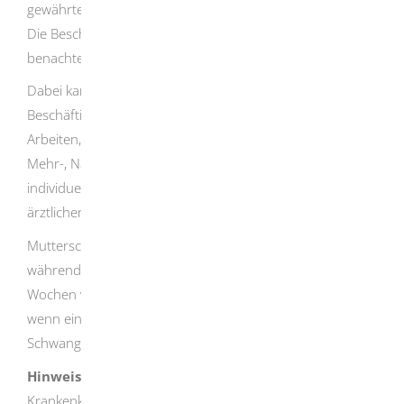
gewährter Nacht-, Sonntags- und Überstundenzuschläge.
Die Beschäftigte soll durch die Schwangerschaft nicht
benachteiligt werden.
Dabei kann es sich um ein allgemeines
Beschäftigungsverbot bei schweren körperlichen
Arbeiten, Arbeiten mit erhöhter Gesundheitsgefährdung,
Mehr-, Nacht- oder Sonntagsarbeit handeln oder um ein
individuelles Beschäftigungsverbot aufgrund eines
ärztlichen Attestes.
Mutterschutzlohn müssen Sie nicht mehr zahlen
während der Mutterschutzfristen, das heißt sechs
Wochen vor und acht Wochen nach der Entbindung, und
wenn eine Fehlgeburt oder ein
Schwangerschaftsabbruch erfolgt.
Hinweis:
Alle Arbeitgeber müssen eine Umlage U2 an die
Krankenkassen entrichten, bei denen ihre Arbeitnehmer