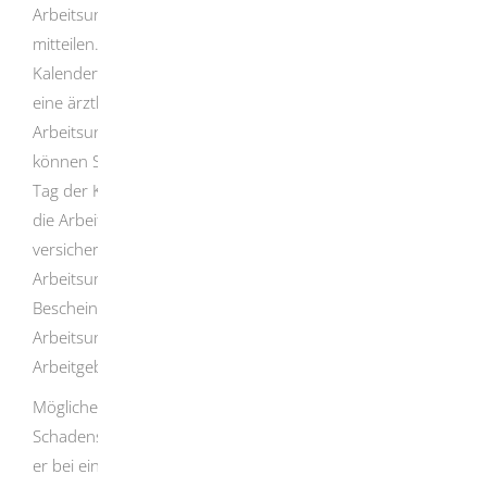
Arbeitsunfähigkeit und die voraussichtliche Dauer sofort
mitteilen. Wenn die Arbeitsunfähigkeit länger als drei
Kalendertage andauert, muss die beschäftigte Person
eine ärztliche Bescheinigung über das Bestehen der
Arbeitsunfähigkeit vorlegen. Eine ärztliche Bescheinigung
können Sie als Arbeitgeber auch schon ab dem ersten
Tag der Krankheit verlangen. Ist der Arbeitnehmer oder
die Arbeitnehmerin bei einer gesetzlichen Krankenkasse
versichert, genügt es grundsätzlich, wenn sie die
Arbeitsunfähigkeit ärztlich feststellen und sich eine
Bescheinigung ausstellen lassen. Die
Arbeitsunfähigkeitsbescheinigung selbst können Sie als
Arbeitgeber bei der Krankenkasse abrufen.
Möglicherweise hat der Arbeitnehmer
Schadensersatzansprüche gegen einen Dritten (z.B. weil
er bei einem Unfall
von diesem
verletzt wurde). Haben Sie